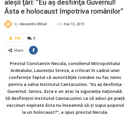
aleşii ţări: ”Eu aş desfiinţa Guvernul!
Ăsta e holocaust împotriva românilor”
On
mai 13, 2015
By
Alexandru Mihail
748
0
Share
Preotul Constantin Necula, consilierul Mitropolitului
Ardealului, Laurenţiu Streza, a criticat în cadrul unei
conferinţe faptul că autorităţile române nu fac nimic
pentru a salva Institutul Cantacuzino. ”Eu aş desfiinţa
Guvernul. Serios, ăsta e un atac la siguranţa naţională.
Să desfiinţezi Institutul Cantacuzino ca să aduci pe piaţă
vaccinuri expirate ăsta nu înseamnă să-ţi supui poporul
la un holocaust?”, a spus preotul Necula.