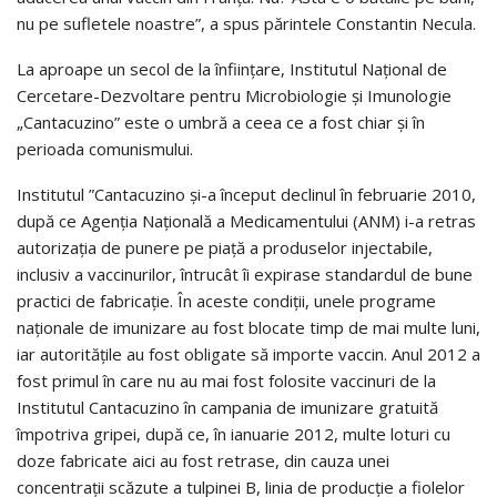
nu pe sufletele noastre”, a spus părintele Constantin Necula.
La aproape un secol de la înfiinţare, Institutul Naţional de
Cercetare-Dezvoltare pentru Microbiologie şi Imunologie
„Cantacuzino” este o umbră a ceea ce a fost chiar şi în
perioada comunismului.
Institutul ”Cantacuzino şi-a început declinul în februarie 2010,
după ce Agenţia Naţională a Medicamentului (ANM) i-a retras
autorizaţia de punere pe piaţă a produselor injectabile,
inclusiv a vaccinurilor, întrucât îi expirase standardul de bune
practici de fabricaţie. În aceste condiţii, unele programe
naţionale de imunizare au fost blocate timp de mai multe luni,
iar autorităţile au fost obligate să importe vaccin. Anul 2012 a
fost primul în care nu au mai fost folosite vaccinuri de la
Institutul Cantacuzino în campania de imunizare gratuită
împotriva gripei, după ce, în ianuarie 2012, multe loturi cu
doze fabricate aici au fost retrase, din cauza unei
concentraţii scăzute a tulpinei B, linia de producţie a fiolelor