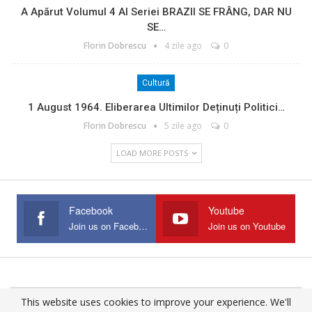
A Apărut Volumul 4 Al Seriei BRAZII SE FRÂNG, DAR NU
SE…
Florin Dobrescu
4 zile ago
0
Cultură
1 August 1964. Eliberarea Ultimilor Deținuți Politici…
Florin Dobrescu
5 zile ago
0
LOAD MORE POSTS
Facebook
Youtube
Join us on Facebook
Join us on Youtube
This website uses cookies to improve your experience. We'll
© 2025 - All Rights Reserved.