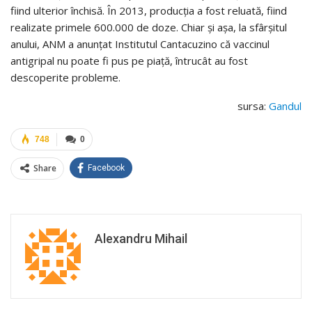
fiind ulterior închisă. În 2013, producţia a fost reluată, fiind
realizate primele 600.000 de doze. Chiar şi aşa, la sfârşitul
anului, ANM a anunţat Institutul Cantacuzino că vaccinul
antigripal nu poate fi pus pe piaţă, întrucât au fost
descoperite probleme.
sursa:
Gandul
748
0
Share
Facebook
Alexandru Mihail