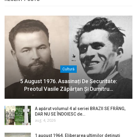
Cultură
5 August 1976. Asasinați De Securitate:
Preotul Vasile Zăpârțan Și Dumitru…
A apărut volumul 4 al seriei BRAZII SE FRÂNG,
DAR NU SE ÎNDOIESC de…
aug. 4, 2026
1 august 1964. Eliberarea ultimilor deținuți