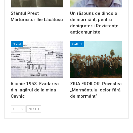
Sfântul Preot
Un răspuns de dincolo
Mărturisitor Ilie Lăcătușu
de mormânt, pentru
denigratorii Rezistenței
anticomuniste
Social
Cultură
6 iunie 1953. Evadarea
ZIUA EROILOR. Povestea
din lagărul de la mina
„Mormântului celor fără
Cavnic
de mormânt”
PREV
NEXT