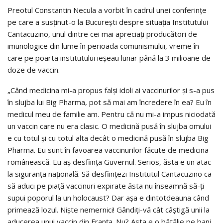
Preotul Constantin Necula a vorbit în cadrul unei conferinţe
pe care a susţinut-o la Bucureşti despre situaţia Institutului
Cantacuzino, unul dintre cei mai apreciaţi producători de
imunologice din lume în perioada comunismului, vreme în
care pe poarta institutului ieşeau lunar până la 3 milioane de
doze de vaccin.
„Când medicina mi-a propus falşi idoli ai vaccinurilor şi s-a pus
în slujba lui Big Pharma, pot să mai am încredere în ea? Eu în
medicul meu de familie am. Pentru că nu mi-a impus niciodată
un vaccin care nu era clasic. O medicină pusă în slujba omului
e cu totul şi cu totul alta decât o medicină pusă în slujba Big
Pharma. Eu sunt în favoarea vaccinurilor făcute de medicina
românească. Eu aş desfiinţa Guvernul. Serios, ăsta e un atac
la siguranţa naţională. Să desfiinţezi Institutul Cantacuzino ca
să aduci pe piaţă vaccinuri expirate ăsta nu înseamnă să-ţi
supui poporul la un holocaust? Dar aşa e dintotdeauna când
primează lozul. Nişte nemernici! Gândiţi-vă cât câştigă unii la
aducerea unui vaccin din Franţa. Nu? Asta e o bătălie pe bani,