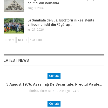
politici din România…
aug. 3, 2026
La Sâmbăta de Sus, luptătorii în Rezistența
anticomunistă din Făgăraș…
iul. 27, 2026
PREV
NEXT
1 of 2.484
LATEST NEWS
Cultură
5 August 1976. Asasinați De Securitate: Preotul Vasile…
Florin Dobrescu
3 zile ago
0
Cultură