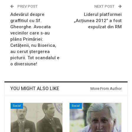
PREV POST
NEXT POST
Adevărul despre
Liderul platformei
graffitiul cu Sf.
„Acțiunea 2012” a fost
Gheorghe. Avocata
expulzat din RM
vecinilor care s-au
plâns Primăriei:
Cetățenii, nu Biserica,
au cerut ștergerea
picturii. Tot scandalul e
o diversiune!
YOU MIGHT ALSO LIKE
More From Author
Social
Social