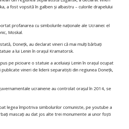
ska, a fost vopsită în galben şi albastru – culorile drapelului
portat profanarea cu simbolurile naţionale ale Ucrainei: el
onic, Moskal.
stată, Doneţk, au declarat vineri că mai mulţi bărbaţi
statuie a lui Lenin în oraşul Kramatorsk.
repus pe picioare o statuie a aceluiaşi Lenin în oraşul ocupat
 publicate vineri de liderii separatişti din regiunea Doneţk,
 guvernamentale ucrainene au controlat oraşul în 2014, se
robat legea împotriva simbolurilor comuniste, pe youtube a
rbaţi mascaţi au dat jos alte trei monumente ai unor foşti