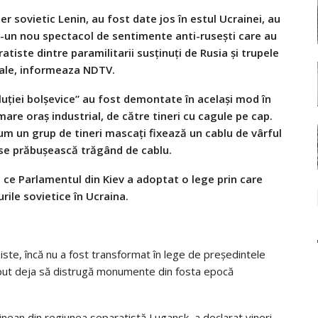
r sovietic Lenin, au fost date jos în estul Ucrainei, au
r-un nou spectacol de sentimente anti-ruseşti care au
atiste dintre paramilitarii susţinuţi de Rusia şi trupele
le, informeaza NDTV.
ţiei bolşevice” au fost demontate în acelaşi mod în
are oraş industrial, de către tineri cu cagule pe cap.
um un grup de tineri mascaţi fixează un cablu de vârful
ă se prăbuşească trăgând de cablu.
 ce Parlamentul din Kiev a adoptat o lege prin care
rile sovietice în Ucraina.
ziste, încă nu a fost transformat în lege de preşedintele
put deja să distrugă monumente din fosta epocă
inean din regiunea separatistă Lugansk, a declarat vineri