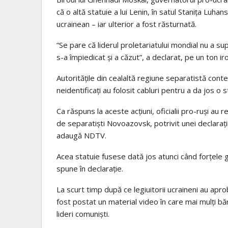
că o altă statuie a lui Lenin, în satul Staniţa Luhan
ucrainean – iar ulterior a fost răsturnată.
“Se pare că liderul proletariatului mondial nu a su
s-a împiedicat şi a căzut”, a declarat, pe un ton ir
Autorităţile din cealaltă regiune separatistă conte
neidentificaţi au folosit cabluri pentru a da jos o 
Ca răspuns la aceste acţiuni, oficialii pro-ruşi au 
de separatişti Novoazovsk, potrivit unei declaraţii
adaugă NDTV.
Acea statuie fusese dată jos atunci când forţele
spune în declaraţie.
La scurt timp după ce legiuitorii ucraineni au ap
fost postat un material video în care mai mulţi bă
lideri comunişti.