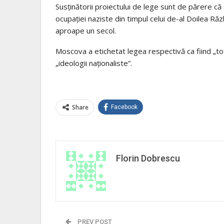
Susţinătorii proiectului de lege sunt de părere că
ocupaţiei naziste din timpul celui de-al Doilea Ră
aproape un secol.
Moscova a etichetat legea respectivă ca fiind „tot
„ideologii naţionaliste”.
Share
Facebook
Florin Dobrescu
PREV POST