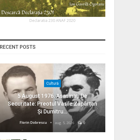
Declaratia 230 ANAF 2020
RECENT POSTS
Cultură
5 August 1976. Asasinați De
Securitate: Preotul Vasile Zăpârțan
Și Dumitru…
Florin Dobrescu
aug. 5, 2026
0