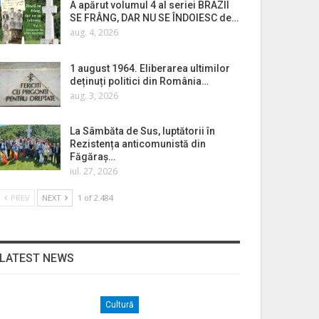
A apărut volumul 4 al seriei BRAZII
SE FRÂNG, DAR NU SE ÎNDOIESC de…
aug. 4, 2026
1 august 1964. Eliberarea ultimilor
deținuți politici din România…
aug. 3, 2026
La Sâmbăta de Sus, luptătorii în
Rezistența anticomunistă din
Făgăraș…
iul. 27, 2026
PREV
NEXT
1 of 2.484
LATEST NEWS
Cultură