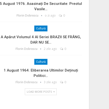
5 August 1976. Asasinați De Securitate: Preotul
Vasile…
Florin Dobrescu
o zi ago
0
Cultură
A Apărut Volumul 4 Al Seriei BRAZII SE FRÂNG,
DAR NU SE…
Florin Dobrescu
2 zile ago
0
Cultură
1 August 1964. Eliberarea Ultimilor Deținuți
Politici…
Florin Dobrescu
3 zile ago
0
LOAD MORE POSTS