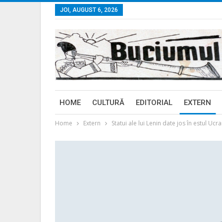
JOI, AUGUST 6, 2026
HOME
CULTURĂ
EDITORIAL
EXTERN
Home
Extern
Statui ale lui Lenin date jos în estul Uc