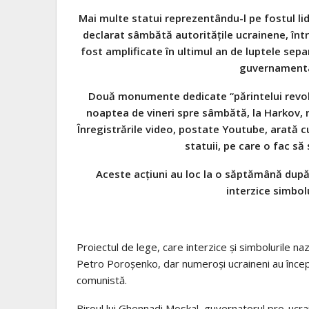
Mai multe statui reprezentându-l pe fostul lide
declarat sâmbătă autorităţile ucrainene, înt
fost amplificate în ultimul an de luptele separ
guvernamenta
Două monumente dedicate “părintelui revolu
noaptea de vineri spre sâmbătă, la Harkov, m
Înregistrările video, postate Youtube, arată c
statuii, pe care o fac s
Aceste acţiuni au loc la o săptămână după
interzice simbolu
Proiectul de lege, care interzice şi simbolurile na
Petro Poroşenko, dar numeroşi ucraineni au înce
comunistă.
Biroul lui Ghennadi Moskal, guvernatorul pro-ucra