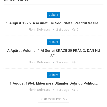
Cultură
5 August 1976. Asasinați De Securitate: Preotul Vasile…
Florin Dobrescu
2 zile ago
0
Cultură
A Apărut Volumul 4 Al Seriei BRAZII SE FRÂNG, DAR NU
SE…
Florin Dobrescu
3 zile ago
0
Cultură
1 August 1964. Eliberarea Ultimilor Deținuți Politici…
Florin Dobrescu
4 zile ago
0
LOAD MORE POSTS