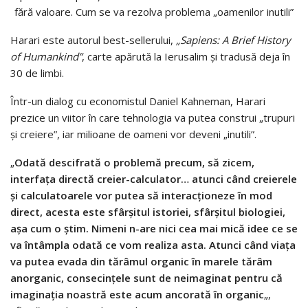
Harari este autorul best-sellerului,
„Sapiens: A Brief History
of Humankind”
, carte apărută la Ierusalim și tradusă deja în
30 de limbi.
Într-un dialog cu economistul Daniel Kahneman, Harari
prezice un viitor în care tehnologia va putea construi „trupuri
și creiere”, iar milioane de oameni vor deveni „inutili”.
„
Odată descifrată o problemă precum, să zicem,
interfața directă creier-calculator… atunci când creierele
și calculatoarele vor putea să interacționeze în mod
direct, acesta este sfârșitul istoriei, sfârșitul biologiei,
așa cum o știm. Nimeni n-are nici cea mai mică idee ce se
va întâmpla odată ce vom realiza asta. Atunci când viața
va putea evada din tărâmul organic în marele tărâm
anorganic, consecințele sunt de neimaginat pentru că
imaginația noastră este acum ancorată în organic
„,