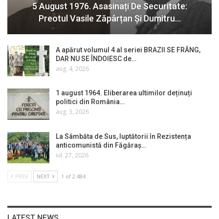
5 August 1976. Asasinați De Securitate:
Preotul Vasile Zăpârțan Și Dumitru…
A apărut volumul 4 al seriei BRAZII SE FRÂNG,
DAR NU SE ÎNDOIESC de…
aug. 4, 2026
1 august 1964. Eliberarea ultimilor deținuți
politici din România…
aug. 3, 2026
La Sâmbăta de Sus, luptătorii în Rezistența
anticomunistă din Făgăraș…
iul. 27, 2026
PREV
NEXT
1 of 2.484
LATEST NEWS