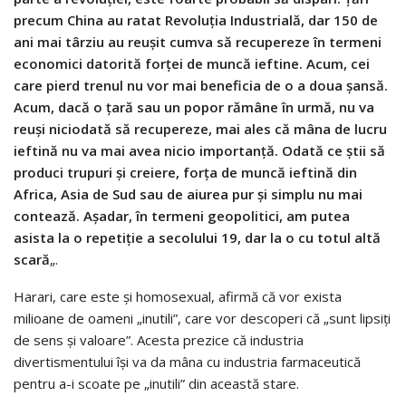
precum China au ratat Revoluția Industrială, dar 150 de
ani mai târziu au reușit cumva să recupereze în termeni
economici datorită forței de muncă ieftine. Acum, cei
care pierd trenul nu vor mai beneficia de o a doua șansă.
Acum, dacă o țară sau un popor rămâne în urmă, nu va
reuși niciodată să recupereze, mai ales că mâna de lucru
ieftină nu va mai avea nicio importanță. Odată ce știi să
produci trupuri și creiere, forța de muncă ieftină din
Africa, Asia de Sud sau de aiurea pur și simplu nu mai
contează. Așadar, în termeni geopolitici, am putea
asista la o repetiție a secolului 19, dar la o cu totul altă
scară
„.
Harari, care este și homosexual, afirmă că vor exista
milioane de oameni „inutili”, care vor descoperi că „sunt lipsiți
de sens și valoare”. Acesta prezice că industria
divertismentului își va da mâna cu industria farmaceutică
pentru a-i scoate pe „inutili” din această stare.