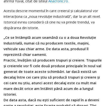
afirmă Yuval, citat de siteul
Anacronic.ro.
Acesta descrie momentul în care creierul și calculatorul vor
interacționa ca „noua revoluție industrială”, dar la un alt nivel.
Istoricul evreu consideră că cine nu va prinde trendul, va
dispărarea din istorie.
„Ce se întâmplă acum seamănă cu o a doua Revoluție
Industrială, numai că nu producem textile, mașini,
vehicule sau chiar arme. De data asta, produsul îl
reprezintă chiar oamenii.
Practic, învățăm să producem trupuri și creiere. Trupurile
și creierele vor fi cele două produse principale în noul val
generat de toate aceste schimbări. Iar dacă există un
decalaj între cei care știu să producă trupuri și creiere și
cei care nu știu, atunci acest decalaj este cu mult mai
mare decât orice am întâlnit până acum de-a lungul
istoriei.
De data asta, dacă nu ești suficient de rapid în a deveni
parte a revoluției, este foarte probabil să dispari. Țări