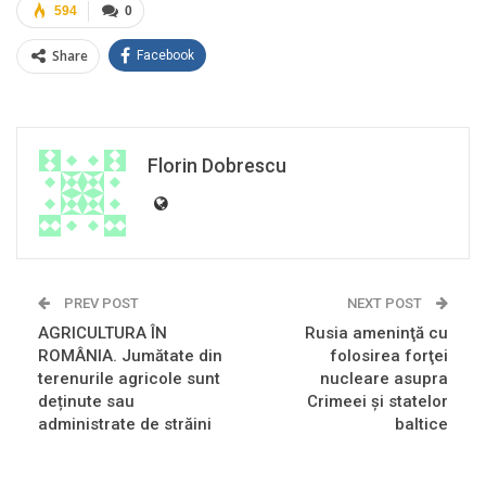
594
0
Share
Facebook
Florin Dobrescu
PREV POST
NEXT POST
AGRICULTURA ÎN
Rusia ameninţă cu
ROMÂNIA. Jumătate din
folosirea forţei
terenurile agricole sunt
nucleare asupra
deținute sau
Crimeei şi statelor
administrate de străini
baltice