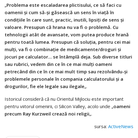
„
Problema este escaladarea plictisului, ce să faci cu
oamenii și cum să-și găsească un sens în viață în
condițiile în care sunt, practic, inutili, lipsiți de sens și
valoare. Presupun că hrana nu va fi o problemă. Cu
tehnologii atât de avansate, vom putea produce hrană
pentru toată lumea. Presupun că soluția, pentru cei mai
mulți, va fi o combinație de medicamente/droguri și
jocuri pe calculator… se întâmplă deja. Sub diverse titluri
sau rubrici, vedem din ce în ce mai mulți oameni
petrecând din ce în ce mai mult timp sau rezolvându-și
problemele personale în compania calculatorului și a
drogurilor, fie ele legale sau ilegale
„.
Istoricul consideră că nu Orientul Mijlociu este important
pentru viitorul omenirii, ci Silicon Valley, acolo unde „
oameni
precum Ray Kurzweil crează noi religii
„.
sursa:
ActiveNews