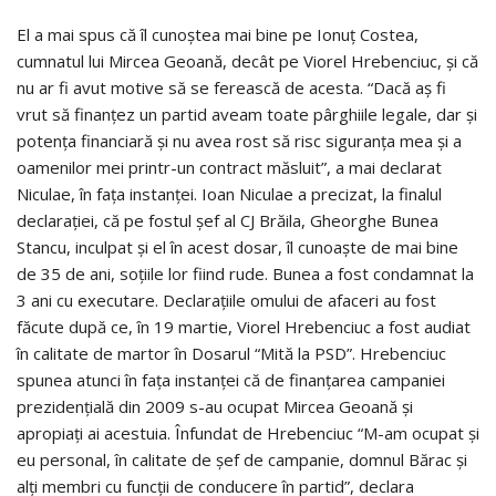
El a mai spus că îl cunoştea mai bine pe Ionuţ Costea,
cumnatul lui Mircea Geoană, decât pe Viorel Hrebenciuc, şi că
nu ar fi avut motive să se ferească de acesta. “Dacă aş fi
vrut să finanţez un partid aveam toate pârghiile legale, dar şi
potenţa financiară şi nu avea rost să risc siguranţa mea şi a
oamenilor mei printr-un contract măsluit”, a mai declarat
Niculae, în faţa instanţei. Ioan Niculae a precizat, la finalul
declaraţiei, că pe fostul şef al CJ Brăila, Gheorghe Bunea
Stancu, inculpat şi el în acest dosar, îl cunoaşte de mai bine
de 35 de ani, soţiile lor fiind rude. Bunea a fost condamnat la
3 ani cu executare. Declaraţiile omului de afaceri au fost
făcute după ce, în 19 martie, Viorel Hrebenciuc a fost audiat
în calitate de martor în Dosarul “Mită la PSD”. Hrebenciuc
spunea atunci în faţa instanţei că de finanţarea campaniei
prezidenţială din 2009 s-au ocupat Mircea Geoană şi
apropiaţi ai acestuia. Înfundat de Hrebenciuc “M-am ocupat şi
eu personal, în calitate de şef de campanie, domnul Bărac şi
alţi membri cu funcţii de conducere în partid”, declara