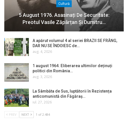
Cultură
5 August 1976. Asasinați De Securitate:
Preotul Vasile Zăpârțan Și Dumitru…
A apărut volumul 4 al seriei BRAZII SE FRÂNG,
DAR NU SE ÎNDOIESC de…
aug. 4, 2026
1 august 1964. Eliberarea ultimilor deținuți
politici din România…
aug. 3, 2026
La Sâmbăta de Sus, luptătorii în Rezistența
anticomunistă din Făgăraș…
iul. 27, 2026
PREV
NEXT
1 of 2.484