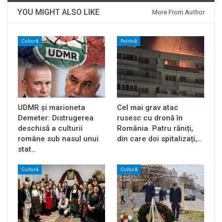
YOU MIGHT ALSO LIKE
More From Author
Cultură
Politică
UDMR și marioneta
Cel mai grav atac
Demeter: Distrugerea
rusesc cu dronă în
deschisă a culturii
România. Patru răniți,
române sub nasul unui
din care doi spitalizați,…
stat…
Cultură
Cultură