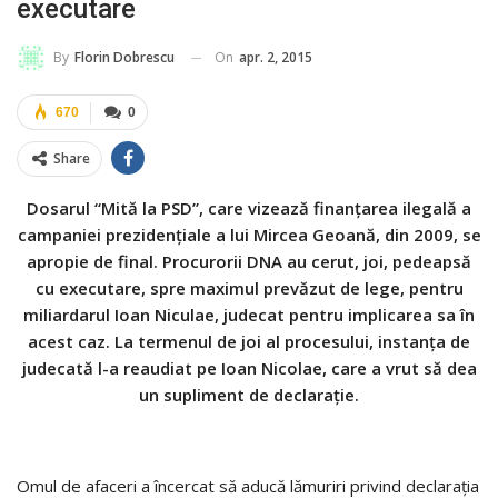
executare
On
apr. 2, 2015
By
Florin Dobrescu
670
0
Share
Dosarul “Mită la PSD”, care vizează finanțarea ilegală a
campaniei prezidențiale a lui Mircea Geoană, din 2009, se
apropie de final. Procurorii DNA au cerut, joi, pedeapsă
cu executare, spre maximul prevăzut de lege, pentru
miliardarul Ioan Niculae, judecat pentru implicarea sa în
acest caz. La termenul de joi al procesului, instanţa de
judecată l-a reaudiat pe Ioan Nicolae, care a vrut să dea
un supliment de declaraţie.
Omul de afaceri a încercat să aducă lămuriri privind declaraţia