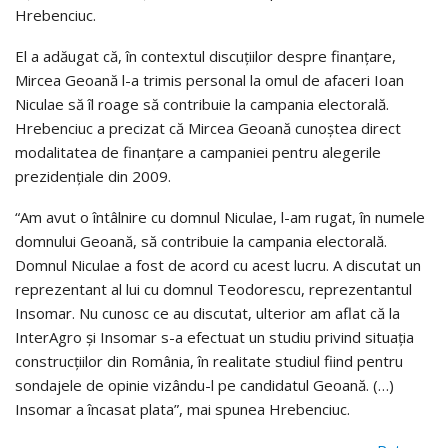
Hrebenciuc.
El a adăugat că, în contextul discuţiilor despre finanţare,
Mircea Geoană l-a trimis personal la omul de afaceri Ioan
Niculae să îl roage să contribuie la campania electorală.
Hrebenciuc a precizat că Mircea Geoană cunoştea direct
modalitatea de finanţare a campaniei pentru alegerile
prezidenţiale din 2009.
“Am avut o întâlnire cu domnul Niculae, l-am rugat, în numele
domnului Geoană, să contribuie la campania electorală.
Domnul Niculae a fost de acord cu acest lucru. A discutat un
reprezentant al lui cu domnul Teodorescu, reprezentantul
Insomar. Nu cunosc ce au discutat, ulterior am aflat că la
InterAgro şi Insomar s-a efectuat un studiu privind situaţia
construcţiilor din România, în realitate studiul fiind pentru
sondajele de opinie vizându-l pe candidatul Geoană. (…)
Insomar a încasat plata”, mai spunea Hrebenciuc.