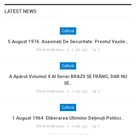
LATEST NEWS
Cultură
5 August 1976. Asasinați De Securitate: Preotul Vasile…
Florin Dobrescu
2 zile ago
0
Cultură
A Apărut Volumul 4 Al Seriei BRAZII SE FRÂNG, DAR NU
SE…
Florin Dobrescu
3 zile ago
0
Cultură
1 August 1964. Eliberarea Ultimilor Deținuți Politici…
Florin Dobrescu
4 zile ago
0