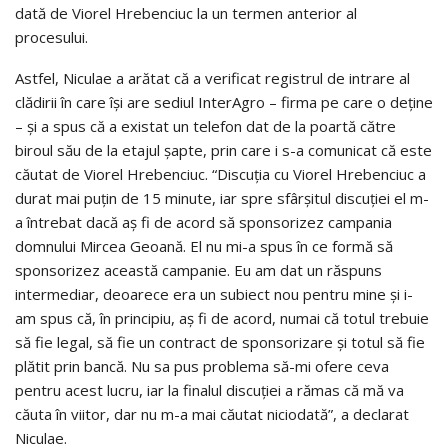
dată de Viorel Hrebenciuc la un termen anterior al
procesului.
Astfel, Niculae a arătat că a verificat registrul de intrare al
clădirii în care îşi are sediul InterAgro – firma pe care o deţine
– şi a spus că a existat un telefon dat de la poartă către
biroul său de la etajul şapte, prin care i s-a comunicat că este
căutat de Viorel Hrebenciuc. “Discuţia cu Viorel Hrebenciuc a
durat mai puţin de 15 minute, iar spre sfârşitul discuţiei el m-
a întrebat dacă aş fi de acord să sponsorizez campania
domnului Mircea Geoană. El nu mi-a spus în ce formă să
sponsorizez această campanie. Eu am dat un răspuns
intermediar, deoarece era un subiect nou pentru mine şi i-
am spus că, în principiu, aş fi de acord, numai că totul trebuie
să fie legal, să fie un contract de sponsorizare şi totul să fie
plătit prin bancă. Nu sa pus problema să-mi ofere ceva
pentru acest lucru, iar la finalul discuţiei a rămas că mă va
căuta în viitor, dar nu m-a mai căutat niciodată”, a declarat
Niculae.