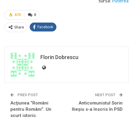
sursa:
Puterea
670
0
Share
Facebook
Florin Dobrescu
PREV POST
NEXT POST
Acţiunea “Români
Anticomunistul Sorin
pentru Români”. Un
Ilieşiu s-a înscris în PSD
scurt istoric.