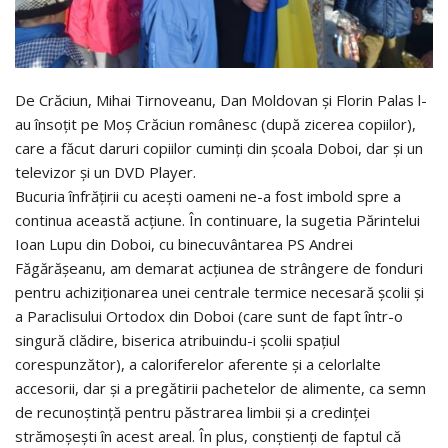
De Crăciun, Mihai Tirnoveanu, Dan Moldovan și Florin Palas l-
au însoțit pe Moș Crăciun românesc (după zicerea copiilor),
care a făcut daruri copiilor cuminți din școala Doboi, dar și un
televizor și un DVD Player.
Bucuria înfrățirii cu acești oameni ne-a fost imbold spre a
continua această acțiune. În continuare, la sugetia Părintelui
Ioan Lupu din Doboi, cu binecuvântarea PS Andrei
Făgărășeanu, am demarat acțiunea de strângere de fonduri
pentru achiziționarea unei centrale termice necesară școlii și
a Paraclisului Ortodox din Doboi (care sunt de fapt într-o
singură clădire, biserica atribuindu-i școlii spațiul
corespunzător), a caloriferelor aferente și a celorlalte
accesorii, dar și a pregătirii pachetelor de alimente, ca semn
de recunoștință pentru păstrarea limbii și a credinței
strămoșești în acest areal. În plus, conștienți de faptul că