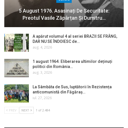
5 August 1976. Asasinați De Securitate:
Preotul Vasile Zăpârțan Și Dumitru…
A apărut volumul 4 al seriei BRAZII SE FRÂNG,
DAR NU SE ÎNDOIESC de…
aug. 4, 2026
1 august 1964. Eliberarea ultimilor deținuți
politici din România…
aug. 3, 2026
La Sâmbăta de Sus, luptătorii în Rezistența
anticomunistă din Făgăraș…
iul. 27, 2026
PREV
NEXT
1 of 2.484