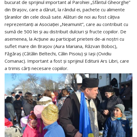
bucurat de sprijinul important al Parohiei „Sfântul Gheorghe”
din Brașov, care a dăruit, la rândul ei, pachete cu alimente
țăranilor din cele două sate. Alături de noi au fost câțiva
reprezentanți ai Asociației „Neamunit”, care au contribuit cu
sumă de 500 lei și au distribuit dulciuri și fructe copiilor. De
asemenea, la Acțiune au participat prieteni de-ai noștri cu
suflet mare din Brașov (Aura Mariana, Răzvan Boboc),
Făgăraș (Cătălin Beltechi, Călin Pisoiu) și Iași (Ovidiu
Comanac). Important a fost și sprijinul Editurii Ars Libri, care
a trimis cărți necesare copiilor.