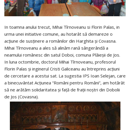
In toamna anului trecut, Mihai Tîrnoveanu si Florin Palas, in
urma unei initiative comune, au hotarât să demareze o
acţiune de susţinere a românilor din Harghita şi Covasna.
Mihai Tîrnoveanu a ales să alinăm rană sângerândă a
neamului românesc din satul Doboi, comuna Plăieşii de Jos.
In luna octombrie, doctorul Mihai Tîrnoveanu, profesorul
Florin Palas şi inginerul Cristi Galiceanu au întreprins acţiuni
de cercetare a acestui sat. La sugestia IPS Ioan Selejan, care
a binecuvântat Acţiunea “Români pentru Români”, am hotărât
să ne arătăm solidaritatea şi faţă de fraţii noștri din Dobolii
de Jos (Covasna).