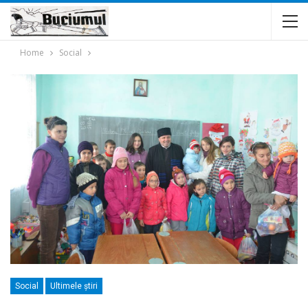
Home
Social
Social
Ultimele ştiri