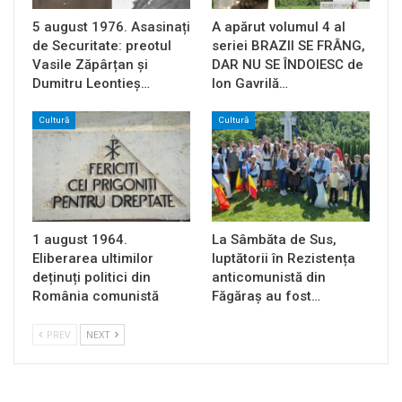
5 august 1976. Asasinați
A apărut volumul 4 al
de Securitate: preotul
seriei BRAZII SE FRÂNG,
Vasile Zăpârțan și
DAR NU SE ÎNDOIESC de
Dumitru Leontieș…
Ion Gavrilă…
Cultură
Cultură
1 august 1964.
La Sâmbăta de Sus,
Eliberarea ultimilor
luptătorii în Rezistența
deținuți politici din
anticomunistă din
România comunistă
Făgăraș au fost…
PREV
NEXT