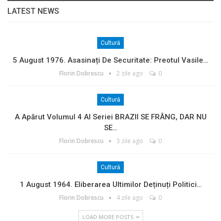
LATEST NEWS
Cultură
5 August 1976. Asasinați De Securitate: Preotul Vasile…
Florin Dobrescu
2 zile ago
0
Cultură
A Apărut Volumul 4 Al Seriei BRAZII SE FRÂNG, DAR NU
SE…
Florin Dobrescu
3 zile ago
0
Cultură
1 August 1964. Eliberarea Ultimilor Deținuți Politici…
Florin Dobrescu
4 zile ago
0
LOAD MORE POSTS