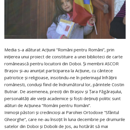
Media s-a alăturat Acțiunii “Români pentru Români”, prin
inițierea unui proiect de constituire a unei biblioteci de carte
românească pentru locuitorii din Doboi. Și membrii ASCOR
Brașov și-au anunțat participarea la Acțiune, cu cântece
patriotice și religioase, insotindu-ne în pelerinajul înfrățirii
românesti, conduși fiind de îndrumătorul lor, părintele Costin
Butnar. De asemenea, preoți din Brașov și Țara Făgărașului,
personalități ale vieții academice și foști deținuți politic sunt
alături de Acțiunea “Români pentru Români”.
Inimoşii păstori şi credincioşi ai Parohiei Ortodoxe “Sfântul
Gheorghe”, care ne-au însoţit în luna decembrie pe drumurile
satelor din Doboi şi Dobolii de Jos, au hotărât să mai