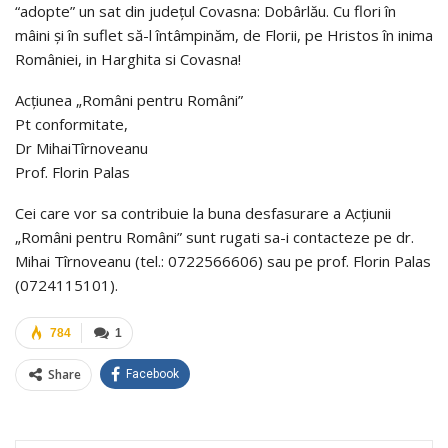
“adopte” un sat din judeţul Covasna: Dobârlău. Cu flori în
mâini și în suflet să-l întâmpinăm, de Florii, pe Hristos în inima
României, in Harghita si Covasna!
Acțiunea „Români pentru Români”
Pt conformitate,
Dr MihaiTîrnoveanu
Prof. Florin Palas
Cei care vor sa contribuie la buna desfasurare a Acţiunii
„Români pentru Români” sunt rugati sa-i contacteze pe dr.
Mihai Tîrnoveanu (tel.: 0722566606) sau pe prof. Florin Palas
(0724115101).
784
1
Share
Facebook