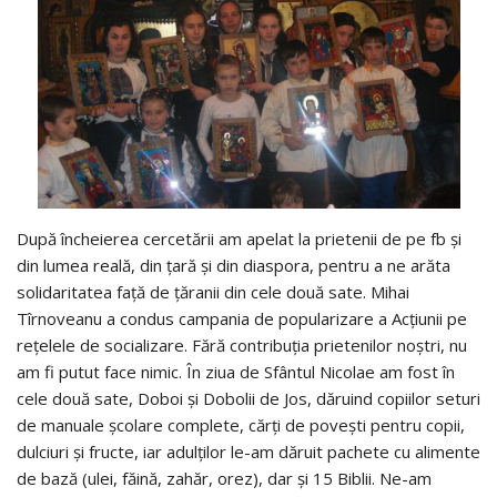
După încheierea cercetării am apelat la prietenii de pe fb și
din lumea reală, din țară și din diaspora, pentru a ne arăta
solidaritatea față de țăranii din cele două sate. Mihai
Tîrnoveanu a condus campania de popularizare a Acțiunii pe
rețelele de socializare. Fără contribuția prietenilor noștri, nu
am fi putut face nimic. În ziua de Sfântul Nicolae am fost în
cele două sate, Doboi și Dobolii de Jos, dăruind copiilor seturi
de manuale școlare complete, cărți de povești pentru copii,
dulciuri și fructe, iar adulților le-am dăruit pachete cu alimente
de bază (ulei, făină, zahăr, orez), dar și 15 Biblii. Ne-am