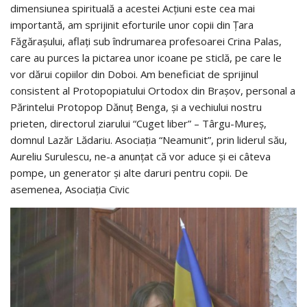
dimensiunea spirituală a acestei Acțiuni este cea mai
importantă, am sprijinit eforturile unor copii din Țara
Făgărașului, aflați sub îndrumarea profesoarei Crina Palas,
care au purces la pictarea unor icoane pe sticlă, pe care le
vor dărui copiilor din Doboi. Am beneficiat de sprijinul
consistent al Protopopiatului Ortodox din Brașov, personal a
Părintelui Protopop Dănuț Benga, și a vechiului nostru
prieten, directorul ziarului “Cuget liber” – Târgu-Mureș,
domnul Lazăr Lădariu. Asociația “Neamunit”, prin liderul său,
Aureliu Surulescu, ne-a anunțat că vor aduce și ei câteva
pompe, un generator și alte daruri pentru copii. De
asemenea, Asociația Civic