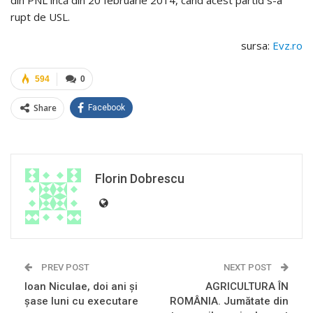
din PNL încă din 20 februarie 2014, când acest partid s-a
rupt de USL.
sursa:
Evz.ro
594
0
Share
Facebook
Florin Dobrescu
PREV POST
NEXT POST
Ioan Niculae, doi ani și
AGRICULTURA ÎN
șase luni cu executare
ROMÂNIA. Jumătate din