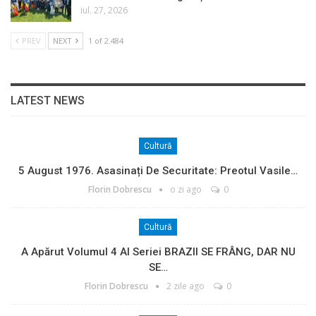
iul. 27, 2026
PREV
NEXT
1 of 2.484
LATEST NEWS
Cultură
5 August 1976. Asasinați De Securitate: Preotul Vasile…
Florin Dobrescu
o zi ago
0
Cultură
A Apărut Volumul 4 Al Seriei BRAZII SE FRÂNG, DAR NU
SE…
Florin Dobrescu
2 zile ago
0