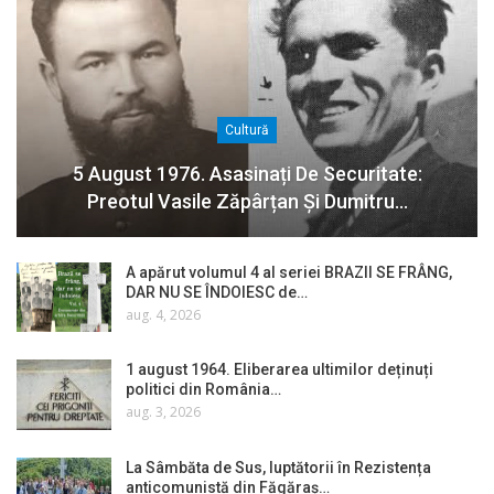
Cultură
5 August 1976. Asasinați De Securitate:
Preotul Vasile Zăpârțan Și Dumitru…
A apărut volumul 4 al seriei BRAZII SE FRÂNG,
DAR NU SE ÎNDOIESC de…
aug. 4, 2026
1 august 1964. Eliberarea ultimilor deținuți
politici din România…
aug. 3, 2026
La Sâmbăta de Sus, luptătorii în Rezistența
anticomunistă din Făgăraș…