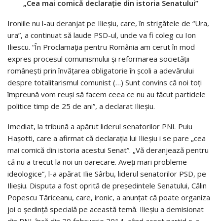
„Cea mai comică declarație din istoria Senatului”
Ironiile nu l-au deranjat pe Ilieşiu, care, în strigătele de “Ura,
ura”, a continuat să laude PSD-ul, unde va fi coleg cu Ion
Iliescu. “În Proclamaţia pentru România am cerut în mod
expres procesul comunismului şi reformarea societăţii
româneşti prin învăţarea obligatorie în şcoli a adevărului
despre totalitarismul comunist (…) Sunt convins că noi toți
împreună vom reuși să facem ceea ce nu au făcut partidele
politice timp de 25 de ani”, a declarat Ilieşiu.
Imediat, la tribună a apărut liderul senatorilor PNL Puiu
Haşotti, care a afirmat că declaraţia lui Ilieşiu i se pare „cea
mai comică din istoria acestui Senat”. „Vă deranjează pentru
că nu a trecut la noi un oarecare. Aveți mari probleme
ideologice”, l-a apărat Ilie Sârbu, liderul senatorilor PSD, pe
Ilieşiu. Disputa a fost oprită de preşedintele Senatului, Călin
Popescu Tăriceanu, care, ironic, a anunţat că poate organiza
joi o şedinţă specială pe această temă. Ilieşiu a demisionat