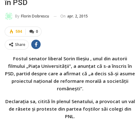
în PSD
On
apr. 2, 2015
By
Florin Dobrescu
594
0
Share
Fostul senator liberal Sorin Ilieşiu , unul din autorii
filmului „Piaţa Universităţii”, a anunţat că s-a înscris în
PSD, partid despre care a afirmat că „a decis să-şi asume
proiectul naţional de reformare morală a societăţii
româneşti”.
Declarația sa, citită în plenul Senatului, a provocat un val
de râsete și proteste din partea foştilor săi colegi din
PNL.