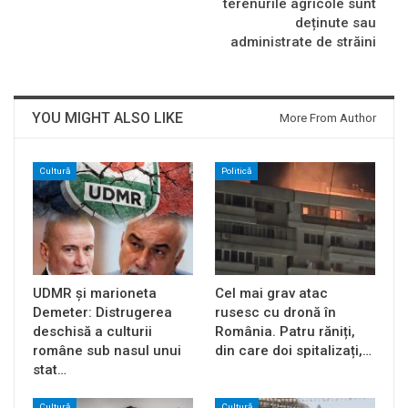
terenurile agricole sunt
deținute sau
administrate de străini
YOU MIGHT ALSO LIKE
More From Author
Cultură
Politică
UDMR și marioneta
Cel mai grav atac
Demeter: Distrugerea
rusesc cu dronă în
deschisă a culturii
România. Patru răniți,
române sub nasul unui
din care doi spitalizați,…
stat…
Cultură
Cultură