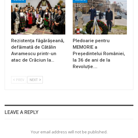
Rezistența făgărășeană,
Pledoarie pentru
defăimată de Cătălin
MEMORIE a
Avramescu printr-un
Președintelui României,
atac de Crăciun la…
la 36 de ani de la
Revoluție.…
PREV
NEXT
LEAVE A REPLY
Your email address will not be published.