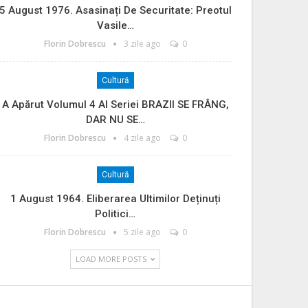
5 August 1976. Asasinați De Securitate: Preotul
Vasile…
Florin Dobrescu
3 zile ago
0
Cultură
A Apărut Volumul 4 Al Seriei BRAZII SE FRÂNG,
DAR NU SE…
Florin Dobrescu
4 zile ago
0
Cultură
1 August 1964. Eliberarea Ultimilor Deținuți
Politici…
Florin Dobrescu
5 zile ago
0
LOAD MORE POSTS