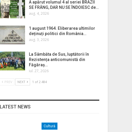
A apărut volumul 4 al seriei BRAZII
SE FRÂNG, DAR NU SE ÎNDOIESC de…
aug. 4, 2026
1 august 1964. Eliberarea ultimilor
deținuți politici din România…
aug. 3, 2026
La Sâmbăta de Sus, luptătorii în
Rezistența anticomunistă din
Făgăraș…
iul. 27, 2026
PREV
NEXT
1 of 2.484
LATEST NEWS
Cultură