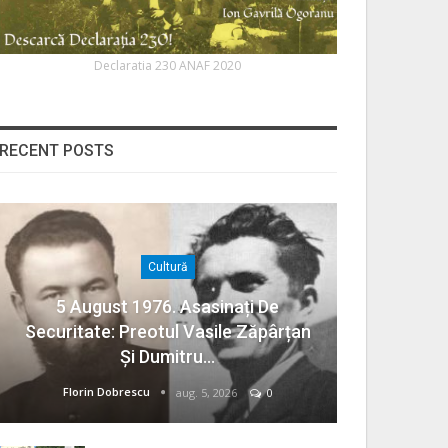
Declaratia 230 ANAF 2020
RECENT POSTS
Cultură
5 August 1976. Asasinați De
Securitate: Preotul Vasile Zăpârțan
Și Dumitru…
Florin Dobrescu
aug. 5, 2026
0