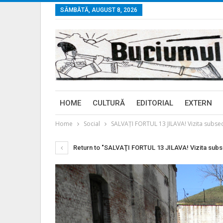
SÂMBĂTĂ, AUGUST 8, 2026
HOME
CULTURĂ
EDITORIAL
EXTERN
Home
Social
SALVAŢI FORTUL 13 JILAVA! Vizita subsecre
Return to "SALVAŢI FORTUL 13 JILAVA! Vizita subsec