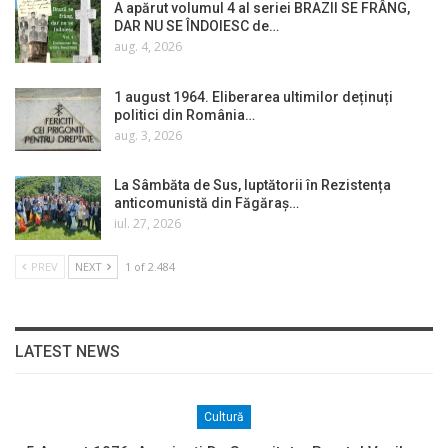
A apărut volumul 4 al seriei BRAZII SE FRÂNG,
DAR NU SE ÎNDOIESC de…
aug. 4, 2026
1 august 1964. Eliberarea ultimilor deținuți
politici din România…
aug. 3, 2026
La Sâmbăta de Sus, luptătorii în Rezistența
anticomunistă din Făgăraș…
iul. 27, 2026
PREV
NEXT
1 of 2.484
LATEST NEWS
Cultură