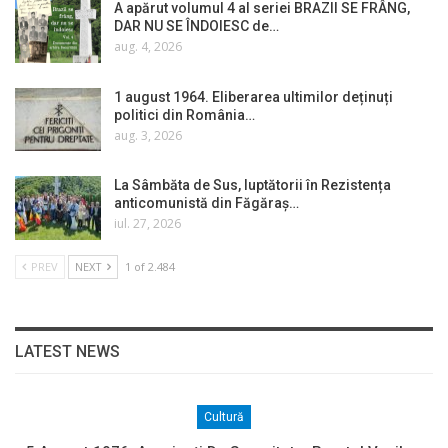
A apărut volumul 4 al seriei BRAZII SE FRÂNG,
DAR NU SE ÎNDOIESC de…
aug. 4, 2026
1 august 1964. Eliberarea ultimilor deținuți
politici din România…
aug. 3, 2026
La Sâmbăta de Sus, luptătorii în Rezistența
anticomunistă din Făgăraș…
iul. 27, 2026
PREV
NEXT
1 of 2.484
LATEST NEWS
Cultură