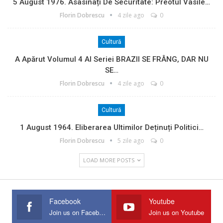
5 August 1976. Asasinați De Securitate: Preotul Vasile…
Florin Dobrescu
4 zile ago
0
Cultură
A Apărut Volumul 4 Al Seriei BRAZII SE FRÂNG, DAR NU
SE…
Florin Dobrescu
4 zile ago
0
Cultură
1 August 1964. Eliberarea Ultimilor Deținuți Politici…
Florin Dobrescu
5 zile ago
0
LOAD MORE POSTS
Facebook
Youtube
Join us on Facebook
Join us on Youtube