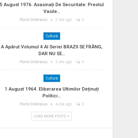
5 August 1976. Asasinați De Securitate: Preotul
Vasile…
Florin Dobrescu
2 zile ago
0
Cultură
A Apărut Volumul 4 Al Seriei BRAZII SE FRÂNG,
DAR NU SE…
Florin Dobrescu
3 zile ago
0
Cultură
1 August 1964. Eliberarea Ultimilor Deținuți
Politici…
Florin Dobrescu
4 zile ago
0
LOAD MORE POSTS