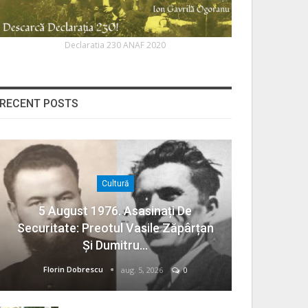
Declaratia 230 ANAF 2020
RECENT POSTS
Cultură
5 August 1976. Asasinați De
Securitate: Preotul Vasile Zăpârțan
Și Dumitru…
Florin Dobrescu
aug. 5, 2026
0