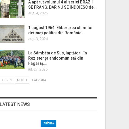
A apărut volumul 4 al seriei BRAZII
SE FRÂNG, DAR NU SE ÎNDOIESC de…
aug. 4, 2026
1 august 1964. Eliberarea ultimilor
deținuți politici din România…
aug. 3, 2026
La Sâmbăta de Sus, luptătorii în
Rezistența anticomunistă din
Făgăraș…
iul. 27, 2026
PREV
NEXT
1 of 2.484
LATEST NEWS
Cultură