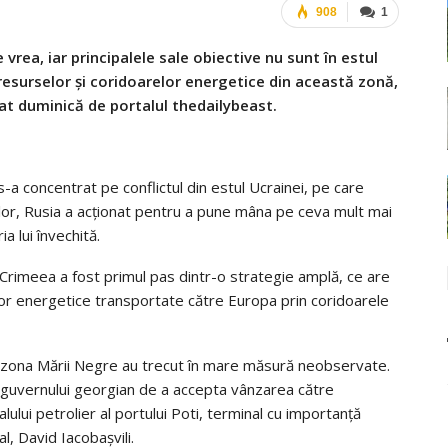
908
1
 vrea, iar principalele sale obiective nu sunt în estul
l resurselor și coridoarelor energetice din această zonă,
cat duminică de portalul thedailybeast.
i s-a concentrat pe conflictul din estul Ucrainei, pe care
lor, Rusia a acționat pentru a pune mâna pe ceva mult mai
a lui învechită.
ei Crimeea a fost primul pas dintr-o strategie amplă, ce are
elor energetice transportate către Europa prin coridoarele
n zona Mării Negre au trecut în mare măsură neobservate.
a guvernului georgian de a accepta vânzarea către
ului petrolier al portului Poti, terminal cu importanță
l, David Iacobașvili.