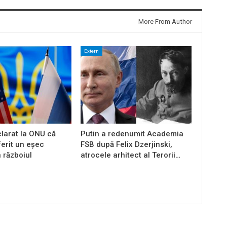
More From Author
Extern
larat la ONU că
Putin a redenumit Academia
ferit un eșec
FSB după Felix Dzerjinski,
n războiul
atrocele arhitect al Terorii…