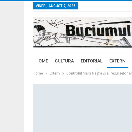
VINERI, AUGUST 7, 2026
HOME
CULTURĂ
EDITORIAL
EXTERN
Home
Extern
Controlul Mării Negre și al resurselor en