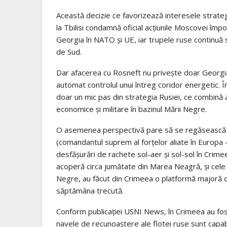
Această decizie ce favorizează interesele strategi
la Tbilisi condamnă oficial acțiunile Moscovei împ
Georgia în NATO și UE, iar trupele ruse continuă s
de Sud.
Dar afacerea cu Rosneft nu privește doar Georgia, 
automat controlul unui întreg coridor energetic. În
doar un mic pas din strategia Rusiei, ce combină a
economice și militare în bazinul Mării Negre.
O asemenea perspectivă pare să se regăsească și 
(comandantul suprem al forțelor aliate în Europa
desfășurări de rachete sol-aer și sol-sol în Crime
acoperă circa jumătate din Marea Neagră, și cele s
Negre, au făcut din Crimeea o platformă majoră de
săptămâna trecută.
Conform publicației USNI News, în Crimeea au fost
navele de recunoaștere ale flotei ruse sunt capabi