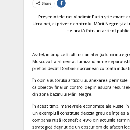
Share
Președintele rus Vladimir Putin știe exact ce
Ucrainei, ci privesc controlul Mării Negre și a
se arată într-un articol publi
Astfel, în timp ce în ultimul an atenția lumii întreg
Moscova l-a alimentat furnizând arme separatiști
prețios decât Donbasul ucrainean cu toată industri
În opinia autorului articolului, anexarea peninsul
ca obiectiv final un control deplin asupra resurs
din zona bazinului Mării Negre.
În acest timp, manevrele economice ale Rusiei î
Un exemplu îl constituie decizia greu de înțeles 
compania rusă Rosneft a 49% din acțiunile terminal
strategică deținut de un obscur om de afaceri loca