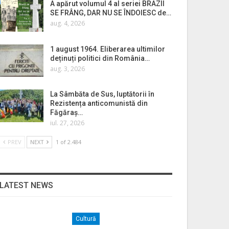
A apărut volumul 4 al seriei BRAZII
SE FRÂNG, DAR NU SE ÎNDOIESC de…
aug. 4, 2026
1 august 1964. Eliberarea ultimilor
deținuți politici din România…
aug. 3, 2026
La Sâmbăta de Sus, luptătorii în
Rezistența anticomunistă din
Făgăraș…
iul. 27, 2026
PREV
NEXT
1 of 2.484
LATEST NEWS
Cultură