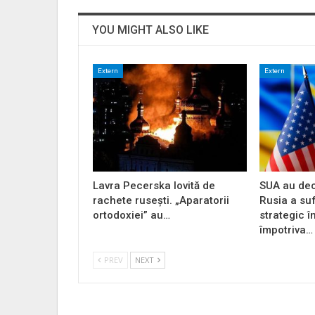
YOU MIGHT ALSO LIKE
Extern
Extern
Lavra Pecerska lovită de
SUA au dec
rachete rusești. „Aparatorii
Rusia a su
ortodoxiei” au…
strategic î
împotriva…
PREV
NEXT