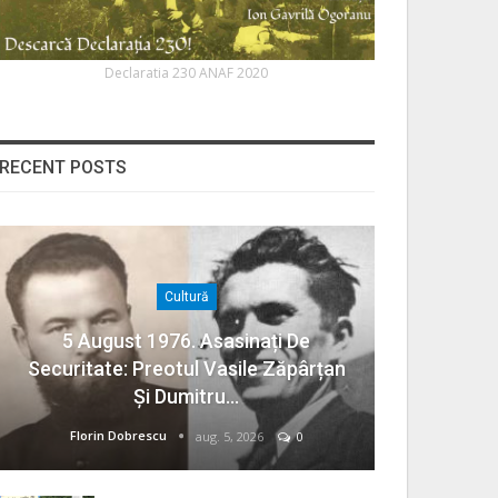
Declaratia 230 ANAF 2020
RECENT POSTS
Cultură
5 August 1976. Asasinați De
Securitate: Preotul Vasile Zăpârțan
Și Dumitru…
Florin Dobrescu
aug. 5, 2026
0