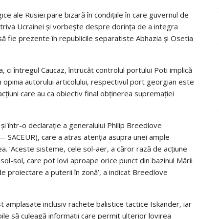
ce ale Rusiei pare bizară în condițiile în care guvernul de
otriva Ucrainei și vorbește despre dorința de a integra
ă fie prezente în republicile separatiste Abhazia și Osetia
ci întregul Caucaz, întrucât controlul portului Poti implică
 opinia autorului articolului, respectivul port georgian este
cțiuni care au ca obiectiv final obținerea supremației
într-o declarație a generalului Philip Breedlove
 — SACEUR), care a atras atenția asupra unei ample
ea. ‘Aceste sisteme, cele sol-aer, a căror rază de acțiune
ol-sol, care pot lovi aproape orice punct din bazinul Mării
 proiectare a puterii în zonă’, a indicat Breedlove
 amplasate inclusiv rachete balistice tactice Iskander, iar
le să culeagă informații care permit ulterior lovirea