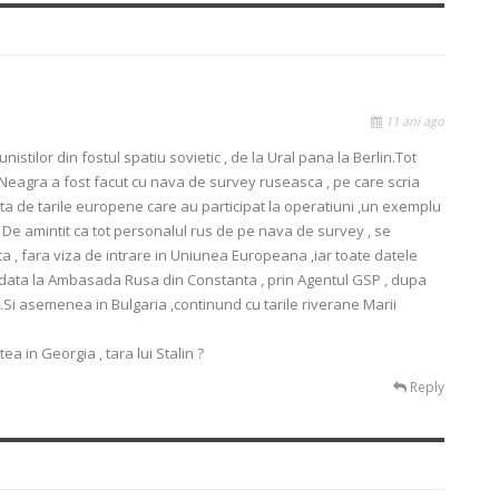
11 ani ago
stilor din fostul spatiu sovietic , de la Ural pana la Berlin.Tot
Neagra a fost facut cu nava de survey ruseasca , pe care scria
ata de tarile europene care au participat la operatiuni ,un exemplu
 amintit ca tot personalul rus de pe nava de survey , se
 , fara viza de intrare in Uniunea Europeana ,iar toate datele
ata la Ambasada Rusa din Constanta , prin Agentul GSP , dupa
i.Si asemenea in Bulgaria ,continund cu tarile riverane Marii
ea in Georgia , tara lui Stalin ?
Reply