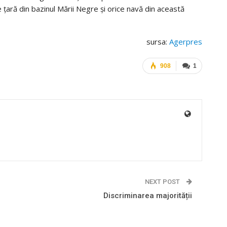
ce țară din bazinul Mării Negre și orice navă din această
sursa:
Agerpres
908
1
NEXT POST
Discriminarea majorității