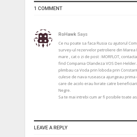
1 COMMENT
RoHawk
Says
Ce nu poate sa faca Rusia cu ajutorul Comuni
survey-ul rezervelor petroliere din Marea 
mare , cat o zi de post : MORFLOT, contact
find Compania Olandeza VOS Den Helder. De
plimbau ca Voda prin loboda prin Constanta
culese de nava ruseasca ajungeau prima d
care de acolo erau livrate catre beneficiar
Negre.
Sa te mai intrebi cum ar fi posibile toate ast
LEAVE A REPLY