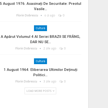
5 August 1976. Asasinați De Securitate: Preotul
Vasile…
Florin Dobrescu
o zi ago
0
Cultură
A Apărut Volumul 4 Al Seriei BRAZII SE FRÂNG,
DAR NU SE…
Florin Dobrescu
2 zile ago
0
Cultură
1 August 1964. Eliberarea Ultimilor Deținuți
Politici…
Florin Dobrescu
3 zile ago
0
LOAD MORE POSTS