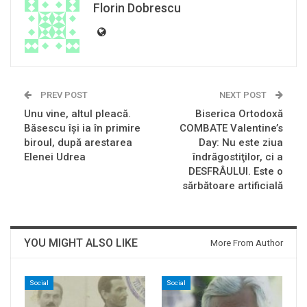
Florin Dobrescu
PREV POST
NEXT POST
Unu vine, altul pleacă.
Biserica Ortodoxă
Băsescu îşi ia în primire
COMBATE Valentine’s
biroul, după arestarea
Day: Nu este ziua
Elenei Udrea
îndrăgostiţilor, ci a
DESFRÂULUI. Este o
sărbătoare artificială
YOU MIGHT ALSO LIKE
More From Author
Social
Social