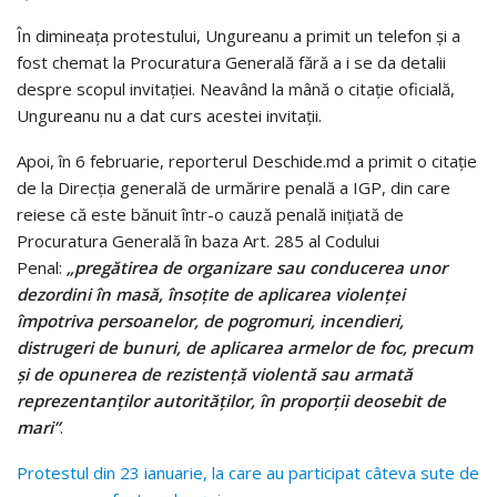
În dimineața protestului, Ungureanu a primit un telefon și a
fost chemat la Procuratura Generală fără a i se da detalii
despre scopul invitației. Neavând la mână o citație oficială,
Ungureanu nu a dat curs acestei invitații.
Apoi, în 6 februarie, reporterul Deschide.md a primit o citație
de la Direcția generală de urmărire penală a IGP, din care
reiese că este bănuit într-o cauză penală inițiată de
Procuratura Generală în baza Art. 285 al Codului
Penal:
„pregătirea de organizare sau conducerea unor
dezordini în masă, însoțite de aplicarea violenței
împotriva persoanelor, de pogromuri, incendieri,
distrugeri de bunuri, de aplicarea armelor de foc, precum
și de opunerea de rezistență violentă sau armată
reprezentanților autorităților, în proporții deosebit de
mari”
.
Protestul din 23 ianuarie, la care au participat câteva sute de