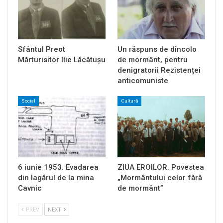
Sfântul Preot
Un răspuns de dincolo
Mărturisitor Ilie Lăcătușu
de mormânt, pentru
denigratorii Rezistenței
anticomuniste
Social
Cultură
6 iunie 1953. Evadarea
ZIUA EROILOR. Povestea
din lagărul de la mina
„Mormântului celor fără
Cavnic
de mormânt”
PREV
NEXT