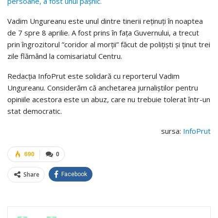
persoane, a fost unul pașnic.
Vadim Ungureanu este unul dintre tinerii reținuți în noaptea
de 7 spre 8 aprilie. A fost prins în fața Guvernului, a trecut
prin îngrozitorul ”coridor al morții” făcut de polițiști și ținut trei
zile flămând la comisariatul Centru.
Redacția InfoPrut este solidară cu reporterul Vadim
Ungureanu. Considerăm că anchetarea jurnaliștilor pentru
opiniile acestora este un abuz, care nu trebuie tolerat într-un
stat democratic.
sursa:
InfoPrut
690
0
Share
Facebook