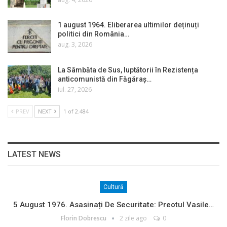
1 august 1964. Eliberarea ultimilor deținuți
politici din România…
aug. 3, 2026
La Sâmbăta de Sus, luptătorii în Rezistența
anticomunistă din Făgăraș…
iul. 27, 2026
PREV
NEXT
1 of 2.484
LATEST NEWS
Cultură
5 August 1976. Asasinați De Securitate: Preotul Vasile…
Florin Dobrescu
2 zile ago
0