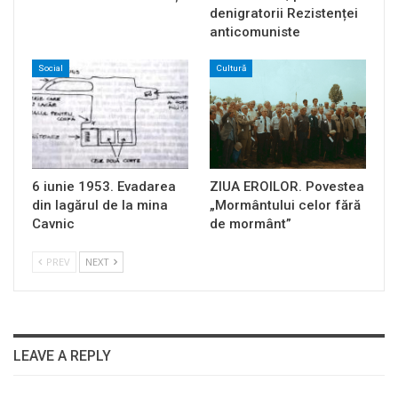
denigratorii Rezistenței
anticomuniste
Social
Cultură
6 iunie 1953. Evadarea
ZIUA EROILOR. Povestea
din lagărul de la mina
„Mormântului celor fără
Cavnic
de mormânt”
PREV
NEXT
LEAVE A REPLY