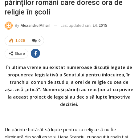
părinților români care doresc ora de
religie în școli
Last updated
ian. 24, 2015
By
Alexandru Mihail
1.026
0
Share
În ultima vreme au existat numeroase discuții legate de
propunerea legislativă a Senatului pentru înlocuirea, în
trunchiul comun de studiu, a orei de religie cu cea de
așa-zisă „etică”. Numeroși părinți au reacționat cu privire
la aceast proiect de lege și au decis să lupte împotriva
deciziei.
Un părinte hotărât să lupte pentru ca religia să nu fie
eliminată din școli este și Liana Stanciu, cunoscut jurnalist și