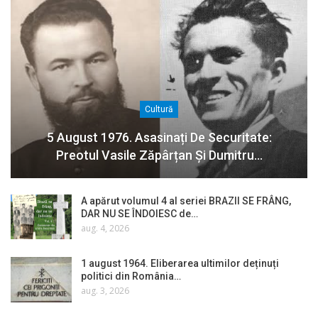
Cultură
5 August 1976. Asasinați De Securitate:
Preotul Vasile Zăpârțan Și Dumitru…
A apărut volumul 4 al seriei BRAZII SE FRÂNG,
DAR NU SE ÎNDOIESC de…
aug. 4, 2026
1 august 1964. Eliberarea ultimilor deținuți
politici din România…
aug. 3, 2026