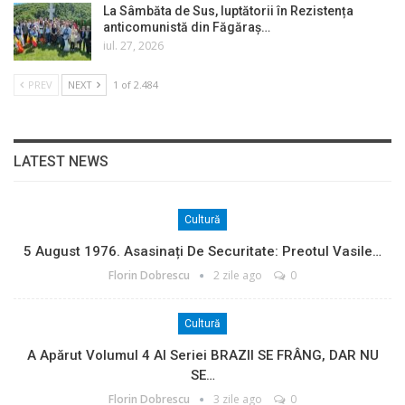
La Sâmbăta de Sus, luptătorii în Rezistența
anticomunistă din Făgăraș…
iul. 27, 2026
PREV
NEXT
1 of 2.484
LATEST NEWS
Cultură
5 August 1976. Asasinați De Securitate: Preotul Vasile…
Florin Dobrescu
2 zile ago
0
Cultură
A Apărut Volumul 4 Al Seriei BRAZII SE FRÂNG, DAR NU
SE…
Florin Dobrescu
3 zile ago
0