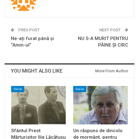
PREV POST
NEXT POST
Ne-ați furat până și
NU S-A MURIT PENTRU
“Amin-ul”
PÂINE ŞI CIRC
YOU MIGHT ALSO LIKE
More From Author
Social
Social
Sfântul Preot
Un răspuns de dincolo
Mărturisitor Ilie Lăcătușu
de mormânt, pentru