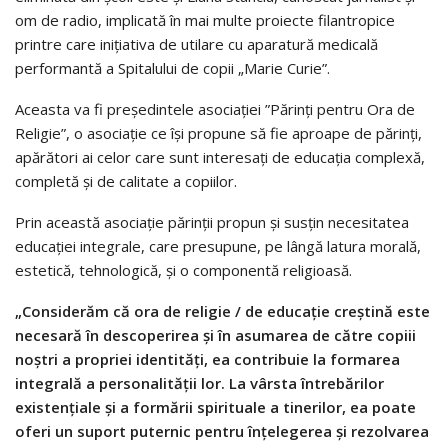
om de radio, implicată în mai multe proiecte filantropice
printre care inițiativa de utilare cu aparatură medicală
performantă a Spitalului de copii „Marie Curie”.
Aceasta va fi președintele asociației ”Părinți pentru Ora de
Religie”, o asociație ce îşi propune să fie aproape de părinţi,
apărători ai celor care sunt interesaţi de educaţia complexă,
completă şi de calitate a copiilor.
Prin această asociație părinții propun și susțin necesitatea
educaţiei integrale, care presupune, pe lângă latura morală,
estetică, tehnologică, şi o componentă religioasă.
„Considerăm că ora de religie / de educație creștină este
necesară în descoperirea și în asumarea de către copiii
noștri a propriei identități, ea contribuie la formarea
integrală a personalităţii lor. La vârsta întrebărilor
existenţiale şi a formării spirituale a tinerilor, ea poate
oferi un suport puternic pentru înțelegerea și rezolvarea