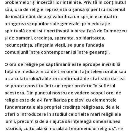
problemelor și încercărilor întâlnite. Privită în conținutul
său, ora de religie reprezintă o şansă și pentru sistemul
de învăţământ de a-şi valorifica un sprijin esenţial în
atingerea scopurilor sale generale: prin educație
spirituală copiii şi tineri învață iubirea faţă de Dumnezeu
şi de oameni, credinţa, speranţa, solidaritatea,
recunoştinţa, sfinţenia vieţii, se pune fundația
comuniunii între contemporani și între generații.
O ora de religie pe săptămână este aproape invizibilă
faţă de media zilnică de trei ore în faţa televizorului sau
a calculatorului/tabletei confirmată de statistici dar ea
se poate constitui într-un reper profetic în sufletul
acestora. Din punctul nostru de vedere scopul orei de
religie este de a-i familiariza pe elevi cu elementele
fundamentale ale propriei credinţe religioase, de a le
oferi o introducere în studiul celorlalte mari religii ale
lumii, precum şi de a-i ajuta să înţeleagă dimensiunea
istorică, culturală şi morală a fenomenului religios”
, se