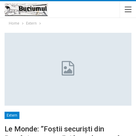
Home
Extern
Extern
Le Monde: ”Foştii securişti din