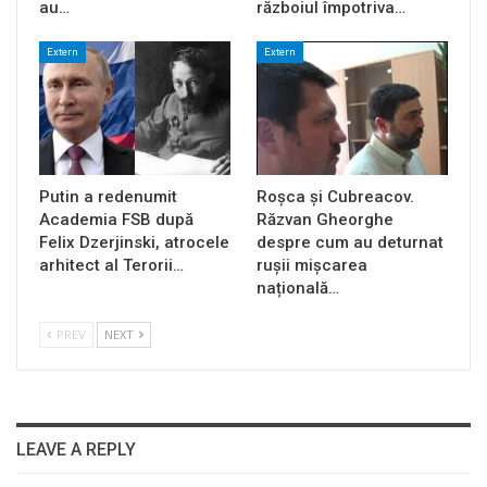
au…
războiul împotriva…
Extern
Extern
Putin a redenumit
Roșca și Cubreacov.
Academia FSB după
Răzvan Gheorghe
Felix Dzerjinski, atrocele
despre cum au deturnat
arhitect al Terorii…
rușii mișcarea
națională…
PREV
NEXT
LEAVE A REPLY