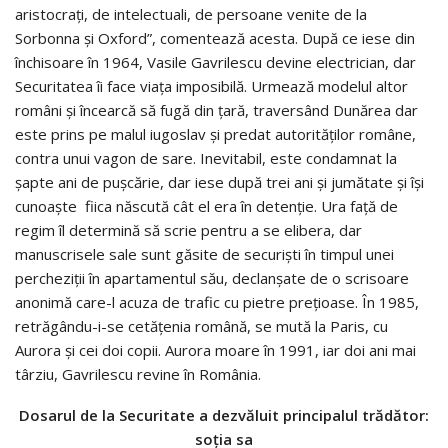
aristocraţi, de intelectuali, de persoane venite de la
Sorbonna şi Oxford”, comentează acesta. După ce iese din
închisoare în 1964, Vasile Gavrilescu devine electrician, dar
Securitatea îi face viaţa imposibilă. Urmează modelul altor
români şi încearcă să fugă din ţară, traversând Dunărea dar
este prins pe malul iugoslav şi predat autorităţilor române,
contra unui vagon de sare. Inevitabil, este condamnat la
şapte ani de puşcărie, dar iese după trei ani şi jumătate şi îşi
cunoaşte fiica născută cât el era în detenţie. Ura faţă de
regim îl determină să scrie pentru a se elibera, dar
manuscrisele sale sunt găsite de securişti în timpul unei
percheziţii în apartamentul său, declanşate de o scrisoare
anonimă care-l acuza de trafic cu pietre preţioase. În 1985,
retrăgându-i-se cetăţenia română, se mută la Paris, cu
Aurora şi cei doi copii. Aurora moare în 1991, iar doi ani mai
târziu, Gavrilescu revine în România.
Dosarul de la Securitate a dezvăluit principalul trădător:
soţia sa