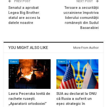
PREV POST
NEXT POST
Senatul a aprobat
Teroare a securității
Legea Big Brother:
ucrainiene împotriva
statul are acces la
liderului comunității
datele noastre
românești din Sudul
Basarabiei
YOU MIGHT ALSO LIKE
More From Author
Extern
Extern
Lavra Pecerska lovită de
SUA au declarat la ONU
rachete rusești.
că Rusia a suferit un
„Aparatorii ortodoxiei”
eșec strategic în