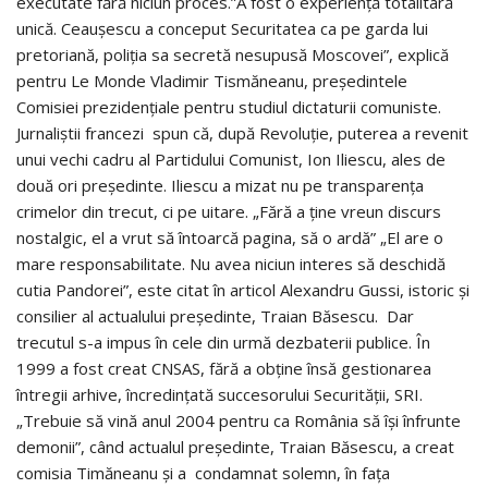
executate fără niciun proces.”A fost o experienţă totalitară
unică. Ceauşescu a conceput Securitatea ca pe garda lui
pretoriană, poliţia sa secretă nesupusă Moscovei”, explică
pentru Le Monde Vladimir Tismăneanu, preşedintele
Comisiei prezidenţiale pentru studiul dictaturii comuniste.
Jurnaliştii francezi spun că, după Revoluţie, puterea a revenit
unui vechi cadru al Partidului Comunist, Ion Iliescu, ales de
două ori preşedinte. Iliescu a mizat nu pe transparenţa
crimelor din trecut, ci pe uitare. „Fără a ţine vreun discurs
nostalgic, el a vrut să întoarcă pagina, să o ardă” „El are o
mare responsabilitate. Nu avea niciun interes să deschidă
cutia Pandorei”, este citat în articol Alexandru Gussi, istoric şi
consilier al actualului preşedinte, Traian Băsescu. Dar
trecutul s-a impus în cele din urmă dezbaterii publice. În
1999 a fost creat CNSAS, fără a obţine însă gestionarea
întregii arhive, încredinţată succesorului Securităţii, SRI.
„Trebuie să vină anul 2004 pentru ca România să îşi înfrunte
demonii”, când actualul preşedinte, Traian Băsescu, a creat
comisia Timăneanu şi a condamnat solemn, în faţa