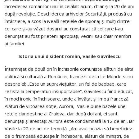
încrederea românilor unul în celălalt acum, chiar şi la 20 de ani
după revoluţie. Deschiderea arhivelor Securităţii, produsă cu
întârziere, a scos la iveală reţelele de spionaj şi mulţi dintre
cei care şi-au văzut dosarul au constatat că cei care i-au
denunţat au fost prietenii apropiaţi, vecinii sau chiar membri
ai familiei.
Istoria unui disident român, Vasile Gavrilescu
Întemniţat de două ori în închisorile comuniste alături de elita
politică şi culturală a României, francezii de la Le Monde scriu
despre el: „Este un supravieţuitor, un fel de baobab, care
rezistă la temperaturi insuportabile”, Gavrilescu fiind educat,
în mod ironic, în închisoare, unde a învăţat şi limba franceză.
Alături de viitoarea soţie, Aurora, Vasile pune bazele unei
reţele clandestine al Craiova, dar după doi ani, ei sunt
denunţaţi şi arestaţi: Aurora este condamnată la 12 de ani, iar
Vasile la 22 de ani de temniţă. „Am avut ocazia să beneficiez
de o frumoasă educaţie în închisoare, alături de miniştri, de