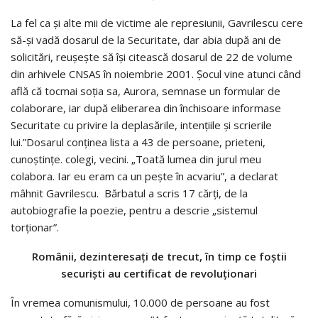
La fel ca şi alte mii de victime ale represiunii, Gavrilescu cere
să-şi vadă dosarul de la Securitate, dar abia după ani de
solicitări, reuşeşte să îşi citească dosarul de 22 de volume
din arhivele CNSAS în noiembrie 2001. Şocul vine atunci când
află că tocmai soţia sa, Aurora, semnase un formular de
colaborare, iar după eliberarea din închisoare informase
Securitate cu privire la deplasările, intenţiile şi scrierile
lui.”Dosarul conţinea lista a 43 de persoane, prieteni,
cunoştinţe. colegi, vecini. „Toată lumea din jurul meu
colabora. Iar eu eram ca un peşte în acvariu”, a declarat
mâhnit Gavrilescu. Bărbatul a scris 17 cărţi, de la
autobiografie la poezie, pentru a descrie „sistemul
torţionar”.
Românii, dezinteresaţi de trecut, în timp ce foştii
securişti au certificat de revoluţionari
În vremea comunismului, 10.000 de persoane au fost