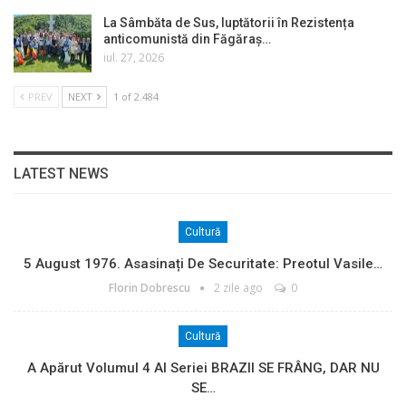
La Sâmbăta de Sus, luptătorii în Rezistența
anticomunistă din Făgăraș…
iul. 27, 2026
PREV
NEXT
1 of 2.484
LATEST NEWS
Cultură
5 August 1976. Asasinați De Securitate: Preotul Vasile…
Florin Dobrescu
2 zile ago
0
Cultură
A Apărut Volumul 4 Al Seriei BRAZII SE FRÂNG, DAR NU
SE…