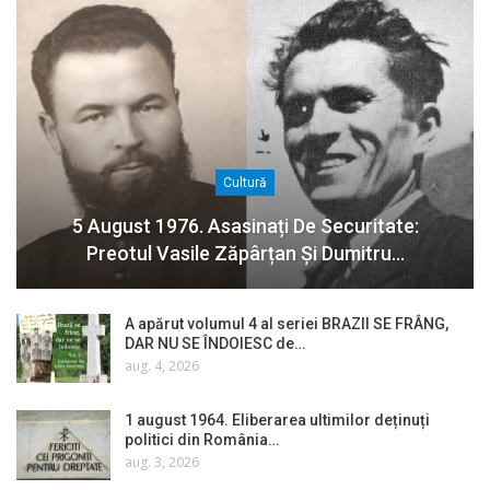
Cultură
5 August 1976. Asasinați De Securitate:
Preotul Vasile Zăpârțan Și Dumitru…
A apărut volumul 4 al seriei BRAZII SE FRÂNG,
DAR NU SE ÎNDOIESC de…
aug. 4, 2026
1 august 1964. Eliberarea ultimilor deținuți
politici din România…
aug. 3, 2026