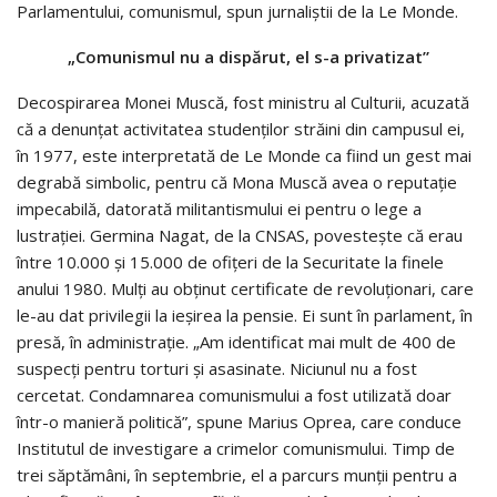
Parlamentului, comunismul, spun jurnaliştii de la Le Monde.
„Comunismul nu a dispărut, el s-a privatizat”
Decospirarea Monei Muscă, fost ministru al Culturii, acuzată
că a denunţat activitatea studenţilor străini din campusul ei,
în 1977, este interpretată de Le Monde ca fiind un gest mai
degrabă simbolic, pentru că Mona Muscă avea o reputaţie
impecabilă, datorată militantismului ei pentru o lege a
lustraţiei. Germina Nagat, de la CNSAS, povesteşte că erau
între 10.000 şi 15.000 de ofiţeri de la Securitate la finele
anului 1980. Mulţi au obţinut certificate de revoluţionari, care
le-au dat privilegii la ieşirea la pensie. Ei sunt în parlament, în
presă, în administraţie. „Am identificat mai mult de 400 de
suspecţi pentru torturi şi asasinate. Niciunul nu a fost
cercetat. Condamnarea comunismului a fost utilizată doar
într-o manieră politică”, spune Marius Oprea, care conduce
Institutul de investigare a crimelor comunismului. Timp de
trei săptămâni, în septembrie, el a parcurs munţii pentru a