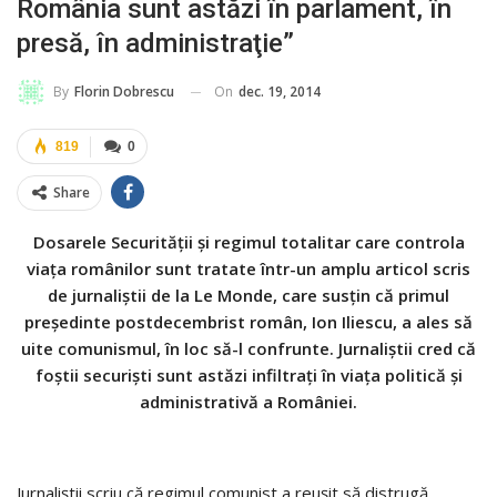
România sunt astăzi în parlament, în
presă, în administraţie”
On
dec. 19, 2014
By
Florin Dobrescu
819
0
Share
Dosarele Securităţii şi regimul totalitar care controla
viaţa românilor sunt tratate într-un amplu articol scris
de jurnaliştii de la Le Monde, care susţin că primul
preşedinte postdecembrist român, Ion Iliescu, a ales să
uite comunismul, în loc să-l confrunte. Jurnaliştii cred că
foştii securişti sunt astăzi infiltraţi în viaţa politică şi
administrativă a României.
Jurnaliştii scriu că regimul comunist a reuşit să distrugă