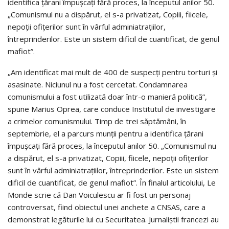
identifica ţărani împuşcaţi fără proces, la începutul anilor 50.
„Comunismul nu a dispărut, el s-a privatizat, Copiii, fiicele,
nepoţii ofiţerilor sunt în vârful adminiatraţiilor,
întreprinderilor. Este un sistem dificil de cuantificat, de genul
mafiot”.
„Am identificat mai mult de 400 de suspecţi pentru torturi şi
asasinate. Niciunul nu a fost cercetat. Condamnarea
comunismului a fost utilizată doar într-o manieră politică”,
spune Marius Oprea, care conduce Institutul de investigare
a crimelor comunismului. Timp de trei săptămâni, în
septembrie, el a parcurs munţii pentru a identifica ţărani
împuşcaţi fără proces, la începutul anilor 50. „Comunismul nu
a dispărut, el s-a privatizat, Copiii, fiicele, nepoţii ofiţerilor
sunt în vârful adminiatraţiilor, întreprinderilor. Este un sistem
dificil de cuantificat, de genul mafiot”. În finalul articolului, Le
Monde scrie că Dan Voiculescu ar fi fost un personaj
controversat, fiind obiectul unei anchete a CNSAS, care a
demonstrat legăturile lui cu Securitatea. Jurnaliştii francezi au