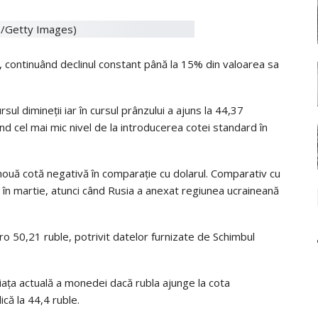
d, continuând declinul constant până la 15% din valoarea sa
sul dimineţii iar în cursul prânzului a ajuns la 44,37
 cel mai mic nivel de la introducerea cotei standard în
 nouă cotă negativă în comparaţie cu dolarul. Comparativ cu
 în martie, atunci când Rusia a anexat regiunea ucraineană
ro 50,21 ruble, potrivit datelor furnizate de Schimbul
iaţa actuală a monedei dacă rubla ajunge la cota
ică la 44,4 ruble.