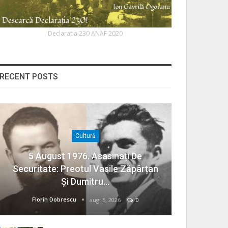
Declaratia 230 ANAF 2020
RECENT POSTS
Cultură
5 August 1976. Asasinați De
Securitate: Preotul Vasile Zăpârțan
Și Dumitru…
Florin Dobrescu
aug. 5, 2026
0