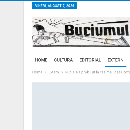
VINERI, AUGUST 7, 2026
HOME
CULTURĂ
EDITORIAL
EXTERN
Home
Extern
Rubla s-a prăbuşit la cea mai joasă cotă