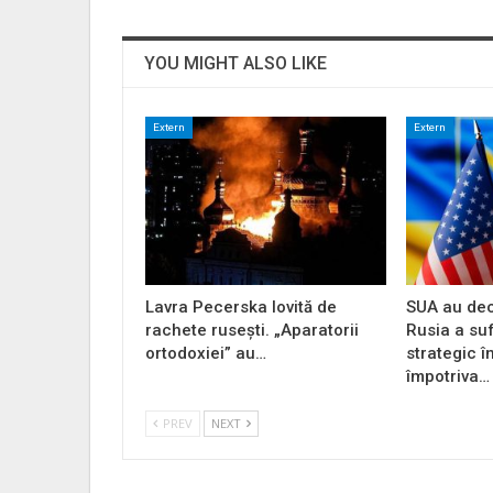
YOU MIGHT ALSO LIKE
Extern
Extern
Lavra Pecerska lovită de
SUA au dec
rachete rusești. „Aparatorii
Rusia a su
ortodoxiei” au…
strategic î
împotriva…
PREV
NEXT