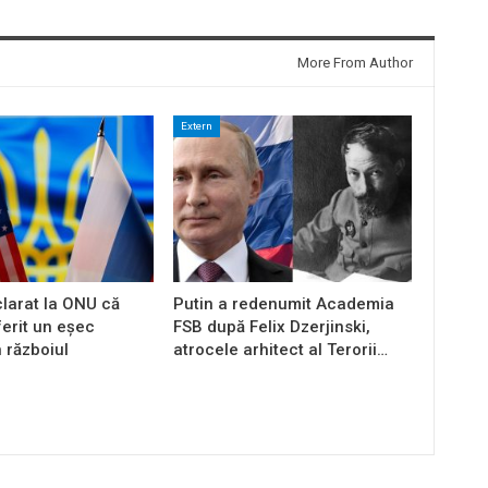
More From Author
Extern
larat la ONU că
Putin a redenumit Academia
ferit un eșec
FSB după Felix Dzerjinski,
n războiul
atrocele arhitect al Terorii…