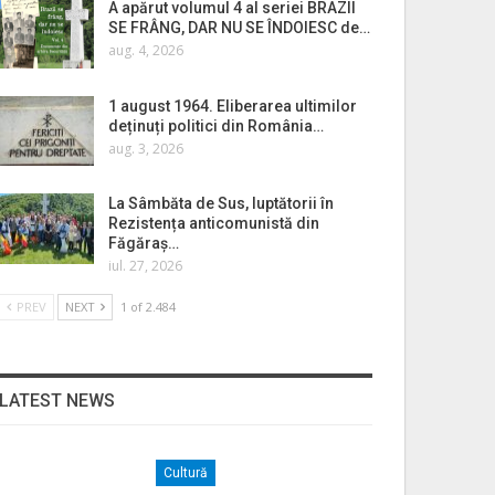
A apărut volumul 4 al seriei BRAZII
SE FRÂNG, DAR NU SE ÎNDOIESC de…
aug. 4, 2026
1 august 1964. Eliberarea ultimilor
deținuți politici din România…
aug. 3, 2026
La Sâmbăta de Sus, luptătorii în
Rezistența anticomunistă din
Făgăraș…
iul. 27, 2026
PREV
NEXT
1 of 2.484
LATEST NEWS
Cultură