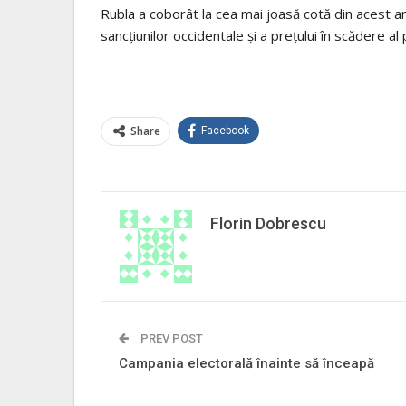
Rubla a coborât la cea mai joasă cotă din acest an
sancţiunilor occidentale şi a preţului în scădere al 
Share
Facebook
Florin Dobrescu
PREV POST
Campania electorală înainte să înceapă