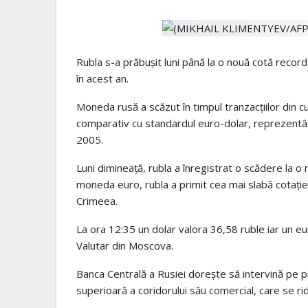
Rubla s-a prăbuşit luni până la o nouă cotă recor
în acest an.
Moneda rusă a scăzut în timpul tranzacţiilor din cur
comparativ cu standardul euro-dolar, reprezentând
2005.
Luni dimineaţă, rubla a înregistrat o scădere la o
moneda euro, rubla a primit cea mai slabă cotaţie
Crimeea.
La ora 12:35 un dolar valora 36,58 ruble iar un eu
Valutar din Moscova.
Banca Centrală a Rusiei doreşte să intervină pe p
superioară a coridorului său comercial, care se rid