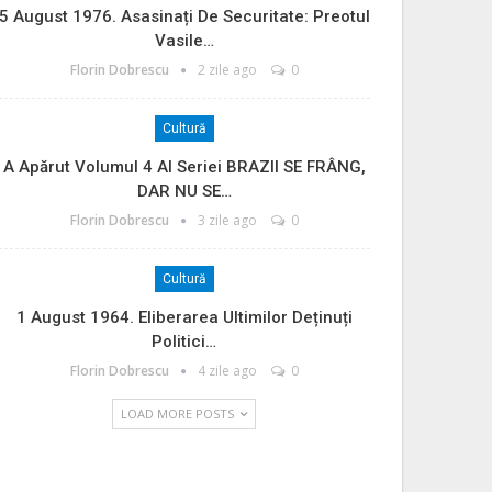
5 August 1976. Asasinați De Securitate: Preotul
Vasile…
Florin Dobrescu
2 zile ago
0
Cultură
A Apărut Volumul 4 Al Seriei BRAZII SE FRÂNG,
DAR NU SE…
Florin Dobrescu
3 zile ago
0
Cultură
1 August 1964. Eliberarea Ultimilor Deținuți
Politici…
Florin Dobrescu
4 zile ago
0
LOAD MORE POSTS