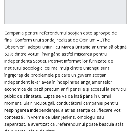
Campania pentru referendumul scoţian este aproape de
final. Conform unui sondaj realizat de Opinium – „The
Observer”, adepţii uniunii cu Marea Britanie ar urma să obţină
53% dintre voturi, învingând astfel mişcarea pentru
independenţa Scoţiei. Potrivit informaţiilor furnizate de
institutul sociologic, cei mai mulţi dintre unionişti sunt
îngrijoraţi de problemele pe care un guvern scoţian
independent le-ar avea în îndeplinirea angajamentelor
economice de bază precum ar fi pensiile şi accesul la serviciul
public de sănătate. Lupta se va da însă până în ultimul
moment. Blair McDougall, conducătorul campaniei pentru
respingerea independenţei, a atras atenţia că „fiecare vot
contează”, în vreme ce Blair Jenkins, omologul său
separatist, a avertizat că „referendumul poate bascula atât
de o parte, cât şi de alta”.