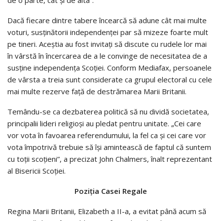
Dacă fiecare dintre tabere încearcă să adune cât mai multe
voturi, susţinătorii independenţei par să mizeze foarte mult
pe tineri. Aceştia au fost invitaţi să discute cu rudele lor mai
în vârstă în încercarea de a le convinge de necesitatea de a
susţine independenţa Scoţiei. Conform Mediafax, persoanele
de vârsta a treia sunt considerate ca grupul electoral cu cele
mai multe rezerve faţă de destrămarea Marii Britanii.
Temându-se ca dezbaterea politică să nu dividă societatea,
principalii lideri religioşi au pledat pentru unitate. „Cei care
vor vota în favoarea referendumului, la fel ca şi cei care vor
vota împotrivă trebuie să îşi amintească de faptul că suntem
cu toţii scoţieni”, a precizat John Chalmers, înalt reprezentant
al Bisericii Scoţiei.
Poziţia Casei Regale
Regina Marii Britanii, Elizabeth a II-a, a evitat până acum să