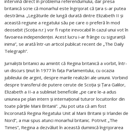
intervină direct în problema referendumului, dar presa
britanică scrie că monarhul este îngrijorat că ţara s-ar putea
destrăma. „Legăturile de lungă durată dintre Elizabeth II şi
această regiune a regatului său pe care o preferă în mod
deosebit (Scoţia n.r.) vor fi rupte irevocabil în cazul unui vot în
favoarea independenţei. Acest lucru i-ar frânge cu siguranţă
inima”, se arată într-un articol publicat recent de „The Daily
Telegraph”.
Jurnaliştii britanici au amintit că Regina britanică a vorbit, într-
un discurs ţinut în 1977 în faţa Parlamentului, cu ocazia
jubileului de argint, despre marile realizări ale uniunii. Vorbind
despre transferul de putere cerute de Scoţia şi Ţara Galilor,
Elizabeth a II-a a subliniat beneficiile „pe care le-a adus
uniunea pe plan intern şi internaţional tuturor locuitorilor din
toate părţile Marii Britanii”. „Nu pot uita că am fost
încoronată Regina Regatului Unit al Marii Britanii şi Irlandei de
Nord”, a mai spus atunci monarhul britanic. Potrivit „The
Times”, Regina a dezvăluit în această duminică îngrijorarea