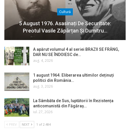
Cultură
5 August 1976. Asasinați De Securitate:
Preotul Vasile Zăpârțan Și Dumitru…
A apărut volumul 4 al seriei BRAZII SE FRÂNG,
DAR NU SE ÎNDOIESC de…
aug. 4, 2026
1 august 1964. Eliberarea ultimilor deținuți
politici din România…
aug. 3, 2026
La Sâmbăta de Sus, luptătorii în Rezistența
anticomunistă din Făgăraș…
iul. 27, 2026
PREV
NEXT
1 of 2.484