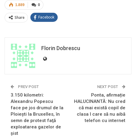
1.889
0
Share
Facebook
Florin Dobrescu
PREV POST
NEXT POST
3.150 kilometri:
Ponta, afirmație
Alexandru Popescu
HALUCINANTĂ: Nu cred
face pe jos drumul de la
că mai există copil de
Ploieşti la Bruxelles, în
clasa I care să nu aibă
semn de protest faţă
telefon cu internet
exploatarea gazelor de
şist