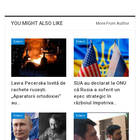
YOU MIGHT ALSO LIKE
More From Author
Extern
Extern
Lavra Pecerska lovită de
SUA au declarat la ONU
rachete rusești.
că Rusia a suferit un
„Aparatorii ortodoxiei”
eșec strategic în
au…
războiul împotriva…
Extern
Extern