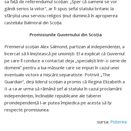
sa faţă de referendumul scoţian. „Sper că oamenii se vor
gândi serios la viitor”, ar fi spus şeful statului britanic la
sfârşitul unui serviciu religios ţinut duminică în apropierea
castelului Balmoral din Scoţia.
Promisiunile Guvernului din Scoţia
Premierul scoţian Alex Salmond, partizan al independenţei, a
încercat să îi liniştească pe unionişti. El a explicat că Guvernul
pe care îl conduce a contactat deja „specialişti într-o serie de
domenii” pentru a lua măsurile care se impun în cazul unei
eventuale victorii a mişcării separatiste. Potrivit „The
Guardian”, deşi liderul scoţian a promis că Regina Elizabeth a
II-a ca ar urma să rămână şef al statului în cazul proclamării
independenţei, înclinaţiile republicane ale taberei
proindependenţă l-ar putea împiedica pe acesta să îşi
respecte promisiunea.
sursa:
Puterea