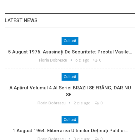
LATEST NEWS
Cultură
5 August 1976. Asasinați De Securitate: Preotul Vasile…
Florin Dobrescu
o zi ago
0
Cultură
A Apărut Volumul 4 Al Seriei BRAZII SE FRÂNG, DAR NU
SE…
Florin Dobrescu
2 zile ago
0
Cultură
1 August 1964. Eliberarea Ultimilor Deținuți Politici…
Florin Dobrescu
3 zile ago
0