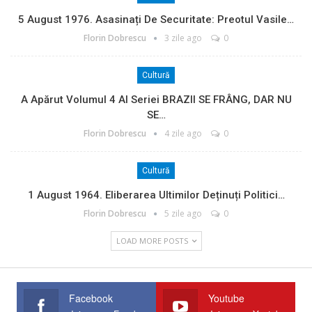
5 August 1976. Asasinați De Securitate: Preotul Vasile…
Florin Dobrescu
3 zile ago
0
Cultură
A Apărut Volumul 4 Al Seriei BRAZII SE FRÂNG, DAR NU
SE…
Florin Dobrescu
4 zile ago
0
Cultură
1 August 1964. Eliberarea Ultimilor Deținuți Politici…
Florin Dobrescu
5 zile ago
0
LOAD MORE POSTS
Facebook
Youtube