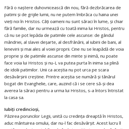
Fără o naștere duhovnicească din nou, fără dezbrăcarea de
patimi și de grijile lumii, nu ne putem îmbrăca cu haina unei
vieți noi în Hristos. Câți oameni nu sunt săraci în lume, și chiar
fără familie, dar nu urmează cu toată inima lui Hristos, pentru
că nu se pot lepăda de patimile cele ascunse: de gândul
mândriei, al slavei deșarte, al desfrânării, al iubirii de bani, al
lenevirii și mai ales al voiei proprii. Cine nu se leapădă de voia
proprie și de patimile ascunse din minte și inimă, nu poate
face voia lui Hristos și nu-L va putea purta în inima sa plină
de idolii patimilor. Unii ca aceștia nu pot urca pe scara
desăvârșirii creștine. Printre aceștia se numără și tânărul
bogat din Evanghelie, care, auzind că i se cere să-și dea
averea la săraci pentru a urma lui Hristos, s-a întors întristat
la casa sa.
Iubiți credincioși,
Păzirea poruncilor Legii, unită cu credința dreaptă în Hristos,
aduc mântuirea omului, dar nu-l fac desăvârșit. Acest lucru îl