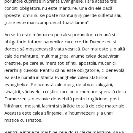
poruncile cuprinse în Sfânta Evanghelie. Fără aceste trei
condiții obligatorii, nu este mântuire. Una din ele dacă
lipsește, omul nu se poate mântui și își pierde sufletul său,
„care este mai scump decât toată lumea”.
Aceasta este mântuirea pe calea poruncilor, comună și
obligatorie tuturor oamenilor care cred în Dumnezeu și
doresc să moștenească viața veșnică. Dar mai este și o altă
cale de mântuire, mult mai grea, anume calea desăvârșirii
creștine, pe care au mers toți sfinții, apostolii, mucenicii,
ierarhii și cuvioșii. Pentru că nu este obligatorie, ci benevolă,
ea este numită în Sfânta Evanghelie calea sfaturilor
evanghelice. Pe această cale merg de obicei călugării,
sihaștrii, văduvele, creștinii care au o chemare specială de la
Dumnezeu și o evlavie deosebită pentru rugăciune, post,
înfrânare, metanii, lacrimi și sărăcie totală de cele materiale.
Aceasta este calea sfințeniei, a îndumnezeirii și a unirii
mistice cu Hristos.
Pentru a înțelege mai bine cele două căi de mântuire, să vă