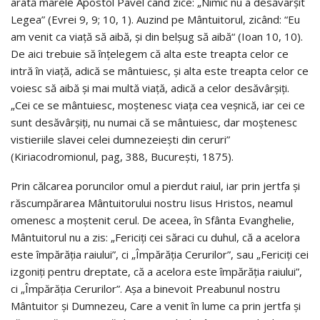
arată marele Apostol Pavel când zice: „Nimic nu a desăvârșit
Legea” (Evrei 9, 9; 10, 1). Auzind pe Mântuitorul, zicând: “Eu
am venit ca viață să aibă, și din belșug să aibă“ (Ioan 10, 10).
De aici trebuie să înțelegem că alta este treapta celor ce
intră în viață, adică se mântuiesc, și alta este treapta celor ce
voiesc să aibă și mai multă viață, adică a celor desăvârșiți.
„Cei ce se mântuiesc, moștenesc viața cea veșnică, iar cei ce
sunt desăvârșiți, nu numai că se mântuiesc, dar moștenesc
vistieriile slavei celei dumnezeiești din ceruri”
(Kiriacodromionul, pag, 388, București, 1875).
Prin călcarea poruncilor omul a pierdut raiul, iar prin jertfa și
răscumpărarea Mântuitorului nostru Iisus Hristos, neamul
omenesc a moștenit cerul. De aceea, în Sfânta Evanghelie,
Mântuitorul nu a zis: „Fericiți cei săraci cu duhul, că a acelora
este împărăția raiului”, ci „Împărăția Cerurilor”, sau „Fericiți cei
izgoniți pentru dreptate, că a acelora este împărăția raiului”,
ci „Împărăția Cerurilor”. Așa a binevoit Preabunul nostru
Mântuitor și Dumnezeu, Care a venit în lume ca prin jertfa și