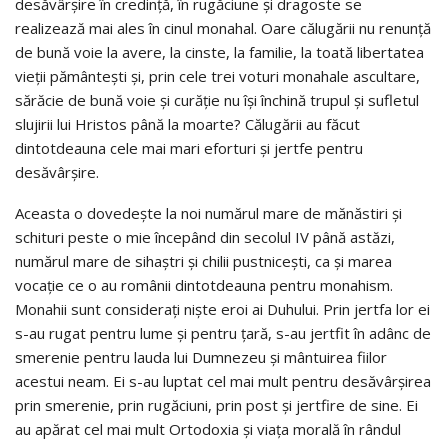
desăvârșire în credință, în rugăciune și dragoste se
realizează mai ales în cinul monahal. Oare călugării nu renunță
de bună voie la avere, la cinste, la familie, la toată libertatea
vieții pământești și, prin cele trei voturi monahale ascultare,
sărăcie de bună voie și curăție nu își închină trupul și sufletul
slujirii lui Hristos până la moarte? Călugării au făcut
dintotdeauna cele mai mari eforturi și jertfe pentru
desăvârșire.
Aceasta o dovedește la noi numărul mare de mănăstiri și
schituri peste o mie începând din secolul IV până astăzi,
numărul mare de sihaștri și chilii pustnicești, ca și marea
vocație ce o au românii dintotdeauna pentru monahism.
Monahii sunt considerați niște eroi ai Duhului. Prin jertfa lor ei
s-au rugat pentru lume și pentru țară, s-au jertfit în adânc de
smerenie pentru lauda lui Dumnezeu și mântuirea fiilor
acestui neam. Ei s-au luptat cel mai mult pentru desăvârșirea
prin smerenie, prin rugăciuni, prin post și jertfire de sine. Ei
au apărat cel mai mult Ortodoxia și viața morală în rândul