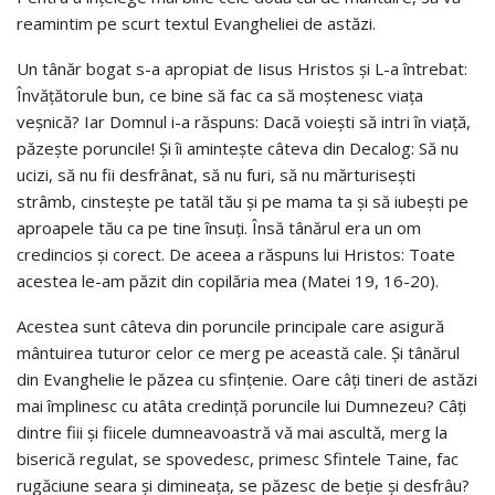
reamintim pe scurt textul Evangheliei de astăzi.
Un tânăr bogat s-a apropiat de Iisus Hristos și L-a întrebat:
Învățătorule bun, ce bine să fac ca să moștenesc viața
veșnică? Iar Domnul i-a răspuns: Dacă voiești să intri în viață,
păzește poruncile! Și îi amintește câteva din Decalog: Să nu
ucizi, să nu fii desfrânat, să nu furi, să nu mărturisești
strâmb, cinstește pe tatăl tău și pe mama ta și să iubești pe
aproapele tău ca pe tine însuți. Însă tânărul era un om
credincios și corect. De aceea a răspuns lui Hristos: Toate
acestea le-am păzit din copilăria mea (Matei 19, 16-20).
Acestea sunt câteva din poruncile principale care asigură
mântuirea tuturor celor ce merg pe această cale. Și tânărul
din Evanghelie le păzea cu sfințenie. Oare câți tineri de astăzi
mai împlinesc cu atâta credință poruncile lui Dumnezeu? Câți
dintre fiii și fiicele dumneavoastră vă mai ascultă, merg la
biserică regulat, se spovedesc, primesc Sfintele Taine, fac
rugăciune seara și dimineața, se păzesc de beție și desfrâu?