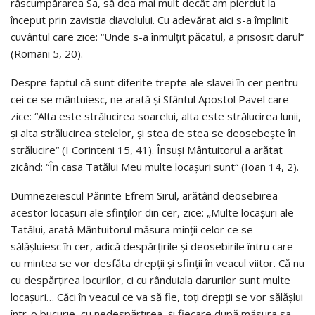
răscumpărarea Sa, să dea mai mult decât am pierdut la
început prin zavistia diavolului. Cu adevărat aici s-a împlinit
cuvântul care zice: “Unde s-a înmulțit păcatul, a prisosit darul“
(Romani 5, 20).
Despre faptul că sunt diferite trepte ale slavei în cer pentru
cei ce se mântuiesc, ne arată și Sfântul Apostol Pavel care
zice: “Alta este strălucirea soarelui, alta este strălucirea lunii,
și alta strălucirea stelelor, și stea de stea se deosebește în
strălucire“ (I Corinteni 15, 41). Însuși Mântuitorul a arătat
zicând: “În casa Tatălui Meu multe locașuri sunt“ (Ioan 14, 2).
Dumnezeiescul Părinte Efrem Sirul, arătând deosebirea
acestor locașuri ale sfinților din cer, zice: „Multe locașuri ale
Tatălui, arată Mântuitorul măsura minții celor ce se
sălășluiesc în cer, adică despărțirile și deosebirile întru care
cu mintea se vor desfăta drepții și sfinții în veacul viitor. Că nu
cu despărțirea locurilor, ci cu rânduiala darurilor sunt multe
locașuri… Căci în veacul ce va să fie, toți drepții se vor sălășlui
într-o bucurie, cu nedespărțirea, și fiecare după măsura sa,