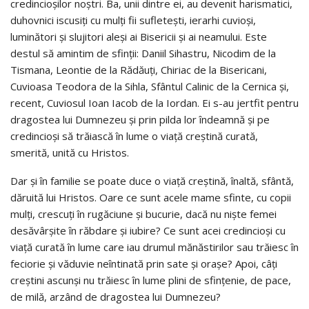
credincioșilor noștri. Ba, unii dintre ei, au devenit harismatici,
duhovnici iscusiți cu mulți fii sufletești, ierarhi cuvioși,
luminători și slujitori aleși ai Bisericii și ai neamului. Este
destul să amintim de sfinții: Daniil Sihastru, Nicodim de la
Tismana, Leontie de la Rădăuți, Chiriac de la Bisericani,
Cuvioasa Teodora de la Sihla, Sfântul Calinic de la Cernica și,
recent, Cuviosul Ioan Iacob de la Iordan. Ei s-au jertfit pentru
dragostea lui Dumnezeu și prin pilda lor îndeamnă și pe
credincioși să trăiască în lume o viață creștină curată,
smerită, unită cu Hristos.
Dar și în familie se poate duce o viață creștină, înaltă, sfântă,
dăruită lui Hristos. Oare ce sunt acele mame sfinte, cu copii
mulți, crescuți în rugăciune și bucurie, dacă nu niște femei
desăvârșite în răbdare și iubire? Ce sunt acei credincioși cu
viață curată în lume care iau drumul mănăstirilor sau trăiesc în
feciorie și văduvie neîntinată prin sate și orașe? Apoi, câți
creștini ascunși nu trăiesc în lume plini de sfințenie, de pace,
de milă, arzând de dragostea lui Dumnezeu?