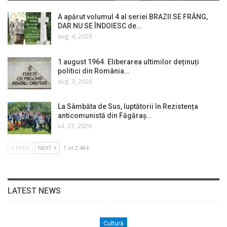
A apărut volumul 4 al seriei BRAZII SE FRÂNG,
DAR NU SE ÎNDOIESC de…
aug. 4, 2026
1 august 1964. Eliberarea ultimilor deținuți
politici din România…
aug. 3, 2026
La Sâmbăta de Sus, luptătorii în Rezistența
anticomunistă din Făgăraș…
iul. 27, 2026
PREV
NEXT
1 of 2.484
LATEST NEWS
Cultură