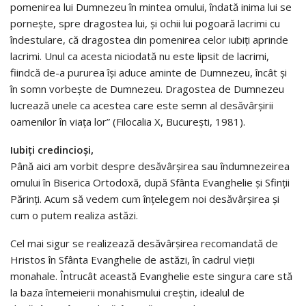
pomenirea lui Dumnezeu în mintea omului, îndată inima lui se
pornește, spre dragostea lui, și ochii lui pogoară lacrimi cu
îndestulare, că dragostea din pomenirea celor iubiți aprinde
lacrimi. Unul ca acesta niciodată nu este lipsit de lacrimi,
fiindcă de-a pururea își aduce aminte de Dumnezeu, încât și
în somn vorbește de Dumnezeu. Dragostea de Dumnezeu
lucrează unele ca acestea care este semn al desăvârșirii
oamenilor în viața lor” (Filocalia X, București, 1981).
Iubiți credincioși,
Până aici am vorbit despre desăvârșirea sau îndumnezeirea
omului în Biserica Ortodoxă, după Sfânta Evanghelie și Sfinții
Părinți. Acum să vedem cum înțelegem noi desăvârșirea și
cum o putem realiza astăzi.
Cel mai sigur se realizează desăvârșirea recomandată de
Hristos în Sfânta Evanghelie de astăzi, în cadrul vieții
monahale. Întrucât această Evanghelie este singura care stă
la baza întemeierii monahismului creștin, idealul de