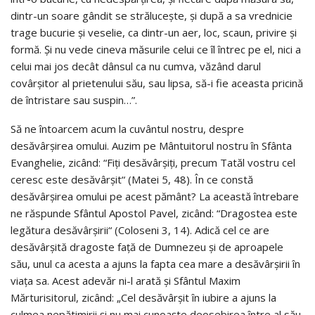
dintr-un soare gândit se strălucește, și după a sa vrednicie
trage bucurie și veselie, ca dintr-un aer, loc, scaun, privire și
formă. Și nu vede cineva măsurile celui ce îl întrec pe el, nici a
celui mai jos decât dânsul ca nu cumva, văzând darul
covârșitor al prietenului său, sau lipsa, să-i fie aceasta pricină
de întristare sau suspin…”.
Să ne întoarcem acum la cuvântul nostru, despre
desăvârșirea omului. Auzim pe Mântuitorul nostru în Sfânta
Evanghelie, zicând: “Fiți desăvârșiți, precum Tatăl vostru cel
ceresc este desăvârșit“ (Matei 5, 48). În ce constă
desăvârșirea omului pe acest pământ? La această întrebare
ne răspunde Sfântul Apostol Pavel, zicând: “Dragostea este
legătura desăvârșirii“ (Coloseni 3, 14). Adică cel ce are
desăvârșită dragoste față de Dumnezeu și de aproapele
său, unul ca acesta a ajuns la fapta cea mare a desăvârșirii în
viața sa. Acest adevăr ni-l arată și Sfântul Maxim
Mărturisitorul, zicând: „Cel desăvârșit în iubire a ajuns la
culmea nepătimirii și nu mai cunoaște deosebirea între al său