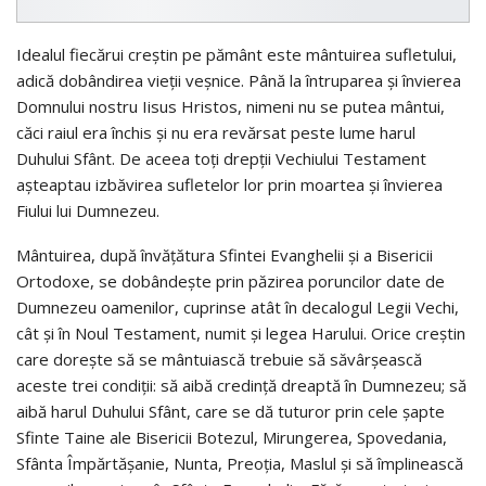
Idealul fiecărui creștin pe pământ este mântuirea sufletului,
adică dobândirea vieții veșnice. Până la întruparea și învierea
Domnului nostru Iisus Hristos, nimeni nu se putea mântui,
căci raiul era închis și nu era revărsat peste lume harul
Duhului Sfânt. De aceea toți drepții Vechiului Testament
așteaptau izbăvirea sufletelor lor prin moartea și învierea
Fiului lui Dumnezeu.
Mântuirea, după învățătura Sfintei Evanghelii și a Bisericii
Ortodoxe, se dobândește prin păzirea poruncilor date de
Dumnezeu oamenilor, cuprinse atât în decalogul Legii Vechi,
cât și în Noul Testament, numit și legea Harului. Orice creștin
care dorește să se mântuiască trebuie să săvârșească
aceste trei condiții: să aibă credință dreaptă în Dumnezeu; să
aibă harul Duhului Sfânt, care se dă tuturor prin cele șapte
Sfinte Taine ale Bisericii Botezul, Mirungerea, Spovedania,
Sfânta Împărtășanie, Nunta, Preoția, Maslul și să împlinească