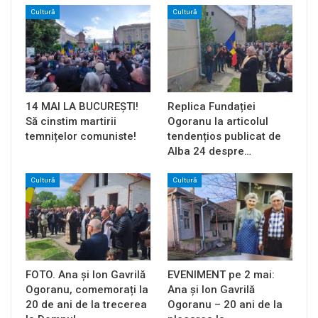
Cultură
Cultură
14 MAI LA BUCUREȘTI!
Replica Fundației
Să cinstim martirii
Ogoranu la articolul
temnițelor comuniste!
tendențios publicat de
Alba 24 despre…
Cultură
Cultură
FOTO. Ana și Ion Gavrilă
EVENIMENT pe 2 mai:
Ogoranu, comemorați la
Ana și Ion Gavrilă
20 de ani de la trecerea
Ogoranu – 20 ani de la