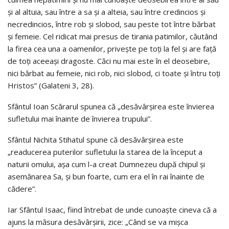
și al altuia, sau între a sa și a alteia, sau între credincios și
necredincios, între rob și slobod, sau peste tot între bărbat
și femeie. Cel ridicat mai presus de tirania patimilor, căutând
la firea cea una a oamenilor, privește pe toți la fel și are față
de toți aceeași dragoste. Căci nu mai este în el deosebire,
nici bărbat au femeie, nici rob, nici slobod, ci toate și întru toți
Hristos” (Galateni 3, 28).
Sfântul Ioan Scărarul spunea că „desăvârșirea este învierea
sufletului mai înainte de învierea trupului”.
Sfântul Nichita Stihatul spune că desăvârșirea este
„readucerea puterilor sufletului la starea de la început a
naturii omului, așa cum l-a creat Dumnezeu după chipul și
asemănarea Sa, și bun foarte, cum era el în rai înainte de
cădere”.
Iar Sfântul Isaac, fiind întrebat de unde cunoaște cineva că a
ajuns la măsura desăvârșirii, zice: „Când se va mișca