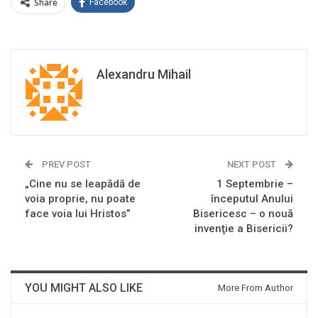
Share
Facebook
Alexandru Mihail
PREV POST
NEXT POST
„Cine nu se leapădă de
1 Septembrie –
voia proprie, nu poate
începutul Anului
face voia lui Hristos”
Bisericesc – o nouă
invenţie a Bisericii?
YOU MIGHT ALSO LIKE
More From Author