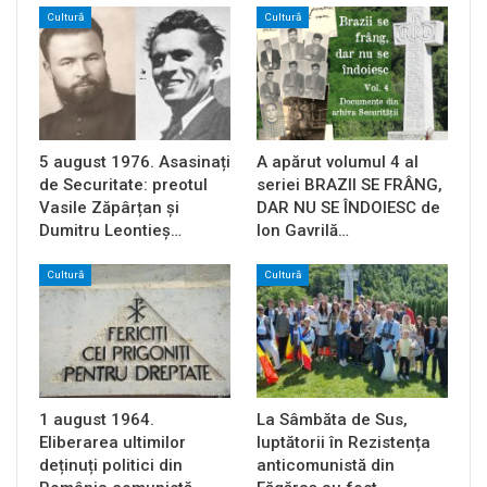
Cultură
Cultură
5 august 1976. Asasinați
A apărut volumul 4 al
de Securitate: preotul
seriei BRAZII SE FRÂNG,
Vasile Zăpârțan și
DAR NU SE ÎNDOIESC de
Dumitru Leontieș…
Ion Gavrilă…
Cultură
Cultură
1 august 1964.
La Sâmbăta de Sus,
Eliberarea ultimilor
luptătorii în Rezistența
deținuți politici din
anticomunistă din