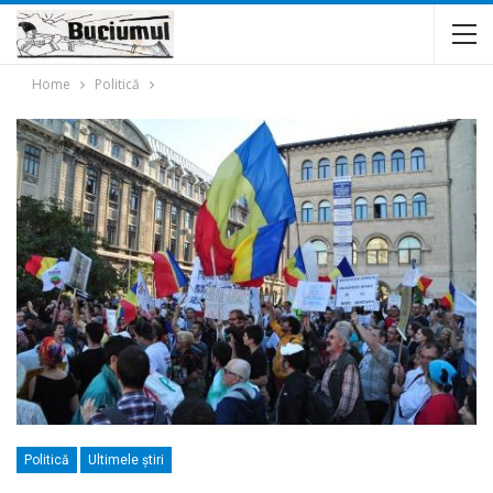
Home
Politică
Politică
Ultimele ştiri