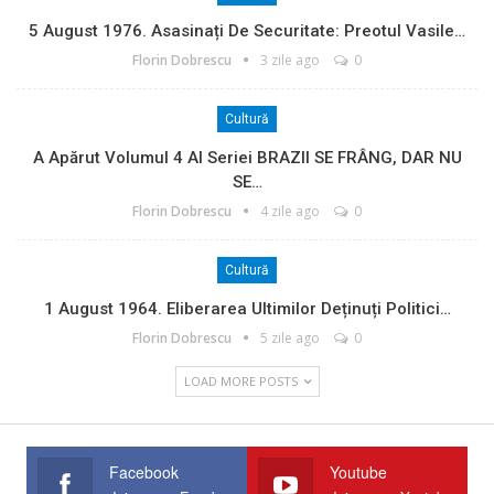
5 August 1976. Asasinați De Securitate: Preotul Vasile…
Florin Dobrescu
3 zile ago
0
Cultură
A Apărut Volumul 4 Al Seriei BRAZII SE FRÂNG, DAR NU
SE…
Florin Dobrescu
4 zile ago
0
Cultură
1 August 1964. Eliberarea Ultimilor Deținuți Politici…
Florin Dobrescu
5 zile ago
0
LOAD MORE POSTS
Facebook
Youtube