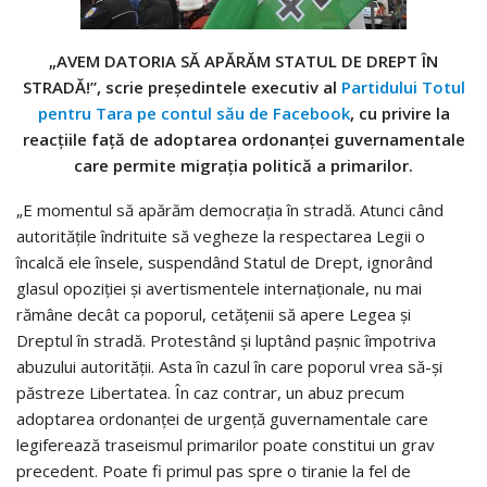
„AVEM DATORIA SĂ APĂRĂM STATUL DE DREPT ÎN
STRADĂ!”, scrie preşedintele executiv al
Partidului Totul
pentru Tara
pe contul său de Facebook
, cu privire la
reacţiile faţă de adoptarea ordonanţei guvernamentale
care permite migraţia politică a primarilor.
„E momentul să apărăm democraţia în stradă. Atunci când
autorităţile îndrituite să vegheze la respectarea Legii o
încalcă ele însele, suspendând Statul de Drept, ignorând
glasul opoziţiei şi avertismentele internaţionale, nu mai
rămâne decât ca poporul, cetăţenii să apere Legea şi
Dreptul în stradă. Protestând şi luptând paşnic împotriva
abuzului autorităţii. Asta în cazul în care poporul vrea să-şi
păstreze Libertatea. În caz contrar, un abuz precum
adoptarea ordonanţei de urgenţă guvernamentale care
legiferează traseismul primarilor poate constitui un grav
precedent. Poate fi primul pas spre o tiranie la fel de