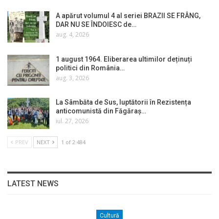
A apărut volumul 4 al seriei BRAZII SE FRÂNG,
DAR NU SE ÎNDOIESC de…
aug. 4, 2026
1 august 1964. Eliberarea ultimilor deținuți
politici din România…
aug. 3, 2026
La Sâmbăta de Sus, luptătorii în Rezistența
anticomunistă din Făgăraș…
iul. 27, 2026
PREV
NEXT
1 of 2.484
LATEST NEWS
Cultură