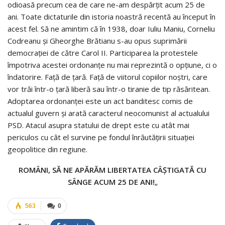
odioasă precum cea de care ne-am despărţit acum 25 de
ani. Toate dictaturile din istoria noastră recentă au început în
acest fel. Să ne amintim că în 1938, doar Iuliu Maniu, Corneliu
Codreanu şi Gheorghe Brătianu s-au opus suprimării
democraţiei de către Carol II. Participarea la protestele
împotriva acestei ordonanţe nu mai reprezintă o opţiune, ci o
îndatorire. Faţă de ţară. Faţă de viitorul copiilor noştri, care
vor trăi într-o ţară liberă sau într-o tiranie de tip răsăritean.
Adoptarea ordonanţei este un act banditesc comis de
actualul guvern şi arată caracterul neocomunist al actualului
PSD. Atacul asupra statului de drept este cu atât mai
periculos cu cât el survine pe fondul înrăutăţirii situaţiei
geopolitice din regiune.
ROMÂNI, SĂ NE APĂRĂM LIBERTATEA CÂŞTIGATĂ CU
SÂNGE ACUM 25 DE ANI!
„
563
0