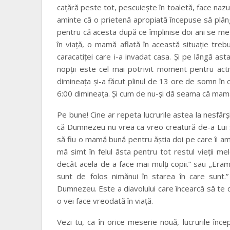
caţără peste tot, pescuieşte în toaletă, face nazur
aminte că o prietenă apropiată începuse să plâng
pentru că acesta după ce împlinise doi ani se m
în viaţă, o mamă aflată în această situaţie treb
caracatiţei care i-a invadat casa. Şi pe lângă as
nopţii este cel mai potrivit moment pentru activi
dimineaţa şi-a făcut plinul de 13 ore de somn în 
6:00 dimineaţa. Şi cum de nu-şi dă seama că mama l
Pe bune! Cine ar repeta lucrurile astea la nesfârş
că Dumnezeu nu vrea ca vreo creatură de-a Lui să
să fiu o mamă bună pentru ăştia doi pe care îi am
mă simt în felul ăsta pentru tot restul vieţii me
decât acela de a face mai mulţi copii.” sau „Eram
sunt de folos nimănui în starea în care sunt.
Dumnezeu. Este a diavolului care încearcă să
o vei face vreodată în viaţă.
Vezi tu, ca în orice meserie nouă, lucrurile înce