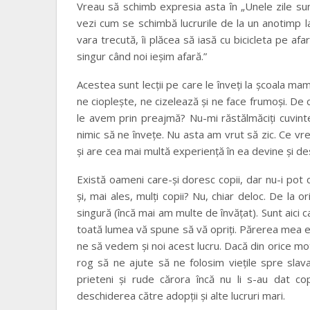
Vreau să schimb expresia asta în „Unele zile sunt
vezi cum se schimbă lucrurile de la un anotimp la 
vara trecută, îi plăcea să iasă cu bicicleta pe a
singur când noi ieşim afară.”
Acestea sunt lecţii pe care le înveţi la şcoala m
ne ciopleşte, ne cizelează şi ne face frumoşi. De
le avem prin preajmă? Nu-mi răstălmăciţi cuvint
nimic să ne înveţe. Nu asta am vrut să zic. Ce vr
şi are cea mai multă experienţă în ea devine şi des
Există oameni care-şi doresc copii, dar nu-i pot 
şi, mai ales, mulţi copii? Nu, chiar deloc. De la 
singură (încă mai am multe de învăţat). Sunt aici 
toată lumea vă spune să vă opriţi. Părerea mea e că 
ne să vedem şi noi acest lucru. Dacă din orice m
rog să ne ajute să ne folosim vieţile spre slava
prieteni şi rude cărora încă nu li s-au dat co
deschiderea către adopţii şi alte lucruri mari.