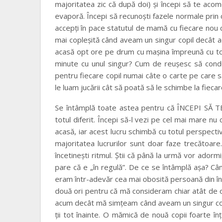
majoritatea zic că după doi) şi începi să te acom
evaporă. Începi să recunoşti fazele normale prin care
accepţi în pace statutul de mamă cu fiecare nou c
mai copleşită când aveam un singur copil decât
acasă opt ore pe drum cu maşina împreună cu toţi
minute cu unul singur? Cum de reuşesc să con
pentru fiecare copil numai câte o carte pe care s
le luam jucării cât să poată să le schimbe la fiecare
Se întâmplă toate astea pentru că ÎNCEPI SĂ TE
totul diferit. Începi să-l vezi pe cel mai mare nu
acasă, iar acest lucru schimbă cu totul perspectiva 
majoritatea lucrurilor sunt doar faze trecătoare
încetineşti ritmul. Ştii că până la urmă vor adorm
pare că e „în regulă”. De ce se întâmplă aşa? Cân
eram într-adevăr cea mai obosită persoană din înt
două ori pentru că mă consideram chiar atât de 
acum decât mă simţeam când aveam un singur copil
ţii tot înainte. O mămică de nouă copii foarte înţe