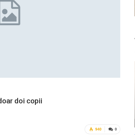
doar doi copii
940
0