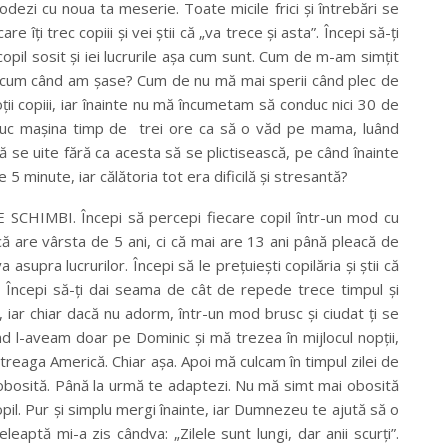
odezi cu noua ta meserie. Toate micile frici şi întrebări se
 îţi trec copiii şi vei ştii că „va trece şi asta”. Începi să-ţi
opil sosit şi iei lucrurile aşa cum sunt. Cum de m-am simţit
 acum când am şase? Cum de nu mă mai sperii când plec de
i copiii, iar înainte nu mă încumetam să conduc nici 30 de
duc maşina timp de trei ore ca să o văd pe mama, luând
ă se uite fără ca acesta să se plictisească, pe când înainte
 5 minute, iar călătoria tot era dificilă şi stresantă?
 SCHIMBI. Începi să percepi fiecare copil într-un mod cu
 că are vârsta de 5 ani, ci că mai are 13 ani până pleacă de
asupra lucrurilor. Începi să le preţuieşti copilăria şi ştii că
. Începi să-ţi dai seama de cât de repede trece timpul şi
i, iar chiar dacă nu adorm, într-un mod brusc şi ciudat ţi se
d l-aveam doar pe Dominic şi mă trezea în mijlocul nopţii,
reaga Americă. Chiar aşa. Apoi mă culcam în timpul zilei de
obosită. Până la urmă te adaptezi. Nu mă simt mai obosită
. Pur şi simplu mergi înainte, iar Dumnezeu te ajută să o
leaptă mi-a zis cândva: „Zilele sunt lungi, dar anii scurţi”.