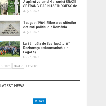
A apărut volumul 4 al seriei BRAZII
SE FRÂNG, DAR NU SE ÎNDOIESC de…
aug. 4, 2026
1 august 1964. Eliberarea ultimilor
deținuți politici din România…
aug. 3, 2026
La Sâmbăta de Sus, luptătorii în
Rezistența anticomunistă din
Făgăraș…
iul. 27, 2026
PREV
NEXT
1 of 2.484
LATEST NEWS
Cultură