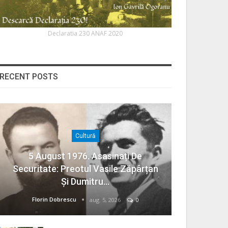
Declaratia 230 ANAF 2020
RECENT POSTS
Cultură
5 August 1976. Asasinați De
Securitate: Preotul Vasile Zăpârțan
Și Dumitru…
Florin Dobrescu
aug. 5, 2026
0