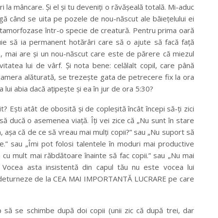
i la mâncare. Şi el şi tu deveniţi o răvăşeală totală. Mi-aduc
ă când se uita pe pozele de nou-născut ale băieţelului ei
etamorfozase într-o specie de creatură. Pentru prima oară
uie să ia permanent hotărâri care să o ajute să facă faţă
ta, mai are şi un nou-născut care este de părere că miezul
tatea lui de vârf. Şi nota bene: celălalt copil, care până
camera alăturată, se trezeşte gata de petrecere fix la ora
ui abia dacă aţipeşte şi ea în jur de ora 5:30?
it
?
Eşti atât de obosită şi de copleşită încât începi să-ţi zici
 ducă o asemenea viaţă. Îţi vei zice că „Nu sunt în stare
, aşa că de ce să vreau mai mulţi copii?” sau „Nu suport să
le.” sau „Îmi pot folosi talentele în moduri mai productive
 cu mult mai răbdătoare înainte să fac copii.” sau „Nu mai
” Vocea asta insistentă din capul tău nu este vocea lui
 te deturneze de la CEA MAI IMPORTANTĂ LUCRARE pe care
p să se schimbe după doi copii (unii zic că după trei, dar