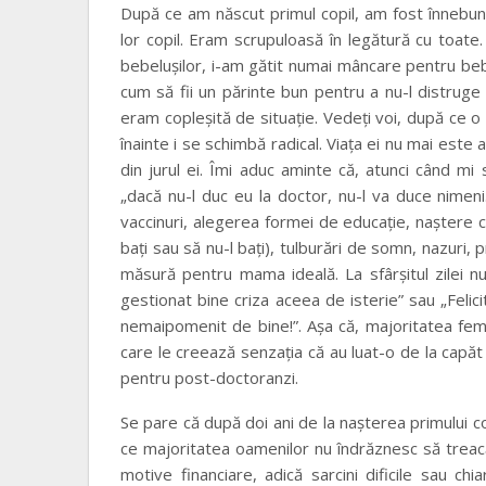
După ce am născut primul copil, am fost înnebuni
lor copil. Eram scrupuloasă în legătură cu toate.
bebeluşilor, i-am gătit numai mâncare pentru bebel
cum să fii un părinte bun pentru a nu-l distruge
eram copleşită de situaţie. Vedeţi voi, după ce o
înainte i se schimbă radical. Viaţa ei nu mai este
din jurul ei. Îmi aduc aminte că, atunci când m
„dacă nu-l duc eu la doctor, nu-l va duce nimen
vaccinuri, alegerea formei de educaţie, naştere c
baţi sau să nu-l baţi), tulburări de somn, nazuri,
măsură pentru mama ideală. La sfârşitul zilei nu-
gestionat bine criza aceea de isterie” sau „Felici
nemaipomenit de bine!”. Aşa că, majoritatea feme
care le creează senzaţia că au luat-o de la capă
pentru post-doctoranzi.
Se pare că după doi ani de la naşterea primului co
ce majoritatea oamenilor nu îndrăznesc să treacă 
motive financiare, adică sarcini dificile sau ch