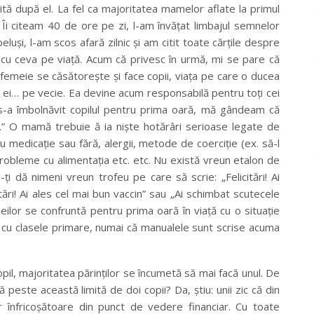
tă după el. La fel ca majoritatea mamelor aflate la primul
 Îi citeam 40 de ore pe zi, l-am învăţat limbajul semnelor
uşi, l-am scos afară zilnic şi am citit toate cărţile despre
 cu ceva pe viaţă. Acum că privesc în urmă, mi se pare că
 femeie se căsătoreşte şi face copii, viaţa pe care o ducea
 a ei… pe vecie. Ea devine acum responsabilă pentru toţi cei
i s-a îmbolnăvit copilul pentru prima oară, mă gândeam că
i.” O mamă trebuie ă ia nişte hotărâri serioase legate de
u medicaţie sau fără, alergii, metode de coerciţie (ex. să-l
 probleme cu alimentaţia etc. etc. Nu există vreun etalon de
ţi dă nimeni vreun trofeu pe care să scrie: „Felicitări! Ai
tări! Ai ales cel mai bun vaccin” sau „Ai schimbat scutecele
ilor se confruntă pentru prima oară în viaţă cu o situaţie
t cu clasele primare, numai că manualele sunt scrise acuma
pil, majoritatea părinţilor se încumetă să mai facă unul. De
peste această limită de doi copii? Da, ştiu: unii zic că din
iar înfricoşătoare din punct de vedere financiar. Cu toate