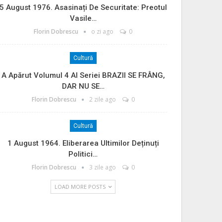
5 August 1976. Asasinați De Securitate: Preotul
Vasile…
Florin Dobrescu
o zi ago
0
Cultură
A Apărut Volumul 4 Al Seriei BRAZII SE FRÂNG,
DAR NU SE…
Florin Dobrescu
2 zile ago
0
Cultură
1 August 1964. Eliberarea Ultimilor Deținuți
Politici…
Florin Dobrescu
3 zile ago
0
LOAD MORE POSTS