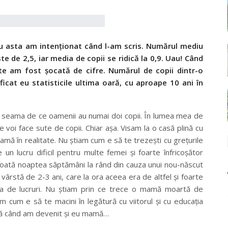
nu asta am intenţionat când l-am scris. Numărul mediu
 de 2,5, iar media de copii se ridică la 0,9. Uau! Când
te am fost şocată de cifre. Numărul de copii dintr-o
icat eu statisticile ultima oară, cu aproape 10 ani în
 seama de ce oamenii au numai doi copii. În lumea mea de
 voi face sute de copii. Chiar aşa. Visam la o casă plină cu
mamă în realitate. Nu ştiam cum e să te trezeşti cu greţurile
n lucru dificil pentru multe femei şi foarte înfricoşător
toată noaptea săptămâni la rând din cauza unui nou-născut
în vârstă de 2-3 ani, care la ora aceea era de altfel şi foarte
ta de lucruri. Nu ştiam prin ce trece o mamă moartă de
iam cum e să te macini în legătură cu viitorul şi cu educaţia
ână când am devenit şi eu mamă…