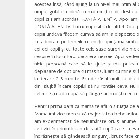
acestea însă, când ajung la un nivel mai intim al
umple golul din inimă cu mai mulţi copii, deşi ea
copil şi i-am acordat TOATĂ ATENŢIA. Apoi am 
TOATĂ ATENŢIA. Lucru imposibil de altfel. Cine 
copiii undeva făceam cumva să am la dispoziţie 
Le admiram pe femeile cu mulţi copii şi mă simţe
cei doi copii şi cu toate cele şase surori ale mel
respire în locul lor… dacă era nevoie. Apoi vede
nicio persoană care să le ajute şi mai putea
deplasare de opt ore cu maşina, luam cu mine sufic
la fiecare 2-3 minute. Era de râsul lumii. La bis
din slujbă în care copilul să nu ronţăie ceva. N
cel mic să nu înceapă să plângă sau mai ştiu eu c
Pentru prima oară ca mamă te afli în situaţia de 
Mama îmi zice mereu că majoritatea bebeluşilor d
am experimentat de nenumărate ori, şi anume – a
ce-i zici în primul lui an de viaţă după care… cev
îndrăzneşte să gândească singur?), brusc face cri