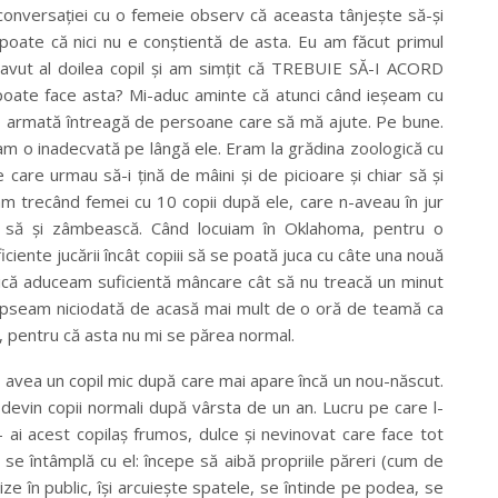
 conversaţiei cu o femeie observ că aceasta tânjeşte să-şi
 poate că nici nu e conştientă de asta. Eu am făcut primul
avut al doilea copil şi am simţit că TREBUIE SĂ-I ACORD
poate face asta? Mi-aduc aminte că atunci când ieşeam cu
o armată întreagă de persoane care să mă ajute. Pe bune.
am o inadecvată pe lângă ele. Eram la grădina zoologică cu
e care urmau să-i ţină de mâini şi de picioare şi chiar să şi
am trecând femei cu 10 copii după ele, care n-aveau în jur
u să şi zâmbească. Când locuiam în Oklahoma, pentru o
iente jucării încât copiii să se poată juca cu câte una nouă
erică aduceam suficientă mâncare cât să nu treacă un minut
u lipseam niciodată de acasă mai mult de o oră de teamă ca
e, pentru că asta nu mi se părea normal.
a avea un copil mic după care mai apare încă un nou-născut.
evin copii normali după vârsta de un an. Lucru pe care l-
i acest copilaş frumos, dulce şi nevinovat care face tot
a se întâmplă cu el: începe să aibă propriile păreri (cum de
ze în public, îşi arcuieşte spatele, se întinde pe podea, se