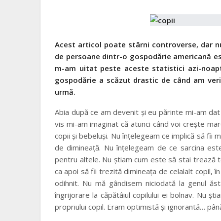
Acest articol poate stârni controverse, dar 
de persoane dintr-o gospodărie americană este
m-am uitat peste aceste statistici azi-noap
gospodărie a scăzut drastic de când am verif
urmă.
Abia după ce am devenit şi eu părinte mi-am dat
vis mi-am imaginat că atunci când voi creşte mare
copii şi bebeluşi. Nu înţelegeam ce implică să fii 
de dimineaţă. Nu înţelegeam de ce sarcina este u
pentru altele. Nu ştiam cum este să stai trează 
ca apoi să fii trezită dimineaţa de celalalt copil, 
odihnit. Nu mă gândisem niciodată la genul ăs
îngrijorare la căpătâiul copilului ei bolnav. Nu şt
propriului copil. Eram optimistă şi ignorantă… p