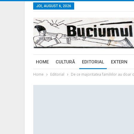
JOI, AUGUST 6, 2026
HOME
CULTURĂ
EDITORIAL
EXTERN
Home
Editorial
De ce majoritatea familiilor au doar d