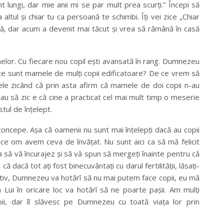
 lungi, dar mie anii mi se par mult prea scurţi.” Începi să
altul şi chiar tu ca persoană te schimbi. Îţi vei zice „Chiar
fară, dar acum a devenit mai tăcut şi vrea să rămână în casă
amelor. Cu fiecare nou copil eşti avansată în rang. Dumnezeu
 ce sunt mamele de mulţi copii edificatoare
?
De ce vrem să
ele zicând că prin asta afirm că mamele de doi copii n-au
eau să zic e că cine a practicat cel mai mult timp o meserie
tul de înţelept.
concepe. Aşa că oamenii nu sunt mai înţelepţi dacă au copii
orice om avem ceva de învăţat. Nu sunt aici ca să mă felicit
ca să vă încurajez şi să vă spun să mergeţi înainte pentru că
dacă tot aţi fost binecuvântaţi cu darul fertilităţii, lăsaţi-
otiv, Dumnezeu va hotărî să nu mai putem face copii, eu mă
 Lui în oricare loc va hotărî să ne poarte paşii. Am mulţi
pii, dar îl slăvesc pe Dumnezeu cu toată viaţa lor prin