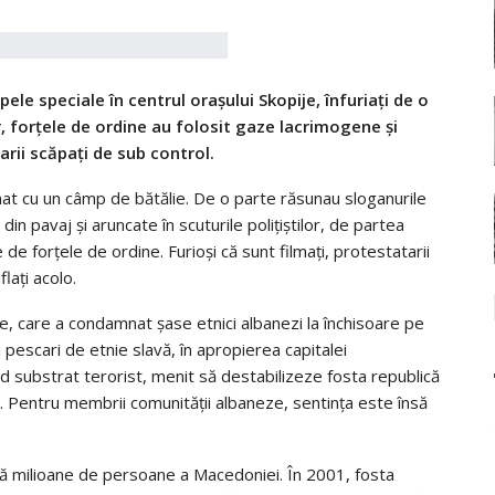
ele speciale în centrul oraşului Skopije, înfuriaţi de o
r, forţele de ordine au folosit gaze lacrimogene şi
arii scăpaţi de sub control.
t cu un câmp de bătălie. De o parte răsunau sloganurile
din pavaj şi aruncate în scuturile poliţiştilor, de partea
 forţele de ordine. Furioşi că sunt filmaţi, protestatarii
laţi acolo.
ije, care a condamnat şase etnici albanezi la închisoare pe
i pescari de etnie slavă, în apropierea capitalei
 substrat terorist, menit să destabilizeze fosta republică
r. Pentru membrii comunităţii albaneze, sentinţa este însă
uă milioane de persoane a Macedoniei. În 2001, fosta