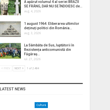
A apărut volumul 4 al seriei BRAZII
SE FRÂNG, DAR NU SE ÎNDOIESC de…
aug. 4, 2026
1 august 1964. Eliberarea ultimilor
deținuți politici din România…
aug. 3, 2026
La Sâmbăta de Sus, luptătorii în
Rezistența anticomunistă din
Făgăraș…
iul. 27, 2026
PREV
NEXT
1 of 2.484
LATEST NEWS
Cultură