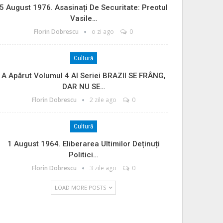
5 August 1976. Asasinați De Securitate: Preotul
Vasile…
Florin Dobrescu
o zi ago
0
Cultură
A Apărut Volumul 4 Al Seriei BRAZII SE FRÂNG,
DAR NU SE…
Florin Dobrescu
2 zile ago
0
Cultură
1 August 1964. Eliberarea Ultimilor Deținuți
Politici…
Florin Dobrescu
3 zile ago
0
LOAD MORE POSTS