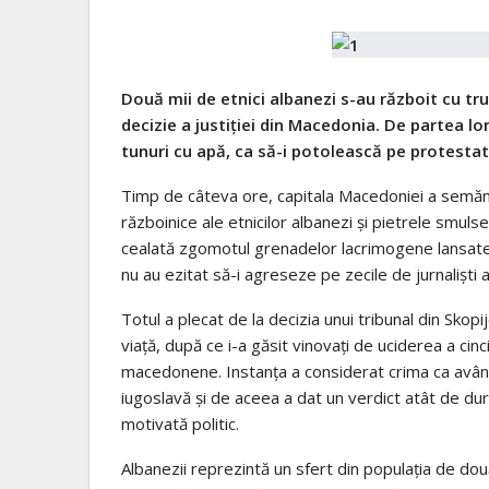
Două mii de etnici albanezi s-au războit cu trup
decizie a justiţiei din Macedonia. De partea lo
tunuri cu apă, ca să-i potolească pe protestat
Timp de câteva ore, capitala Macedoniei a semăna
războinice ale etnicilor albanezi şi pietrele smulse 
cealată zgomotul grenadelor lacrimogene lansate de
nu au ezitat să-i agreseze pe zecile de jurnalişti af
Totul a plecat de la decizia unui tribunal din Skop
viaţă, după ce i-a găsit vinovaţi de uciderea a cinc
macedonene. Instanţa a considerat crima ca având
iugoslavă şi de aceea a dat un verdict atât de du
motivată politic.
Albanezii reprezintă un sfert din populaţia de do