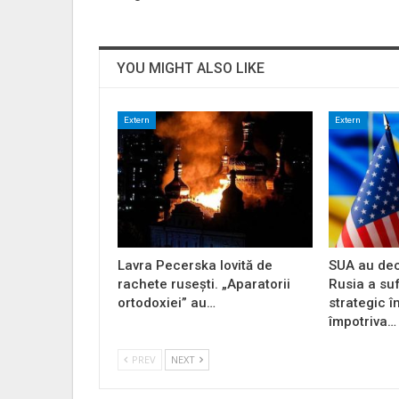
YOU MIGHT ALSO LIKE
Extern
Extern
Lavra Pecerska lovită de
SUA au dec
rachete rusești. „Aparatorii
Rusia a su
ortodoxiei” au…
strategic î
împotriva…
PREV
NEXT