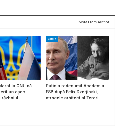
More From Author
Extern
larat la ONU că
Putin a redenumit Academia
ferit un eșec
FSB după Felix Dzerjinski,
n războiul
atrocele arhitect al Terorii…