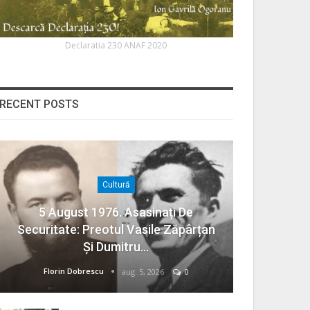
Declaratia 230 ANAF 2020
RECENT POSTS
Cultură
5 August 1976. Asasinați De
Securitate: Preotul Vasile Zăpârțan
Și Dumitru…
Florin Dobrescu
aug. 5, 2026
0