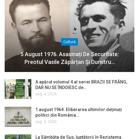
Cultură
5 August 1976. Asasinați De Securitate:
Preotul Vasile Zăpârțan Și Dumitru…
A apărut volumul 4 al seriei BRAZII SE FRÂNG,
DAR NU SE ÎNDOIESC de…
aug. 4, 2026
1 august 1964. Eliberarea ultimilor deținuți
politici din România…
aug. 3, 2026
La Sâmbăta de Sus, luptătorii în Rezistența