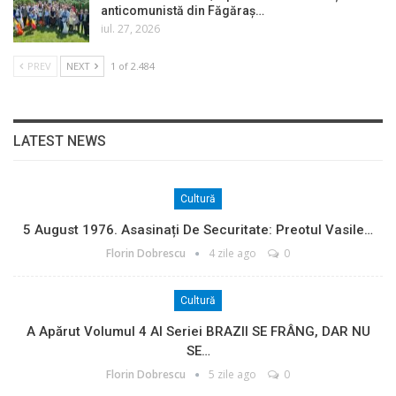
anticomunistă din Făgăraș…
iul. 27, 2026
PREV
NEXT
1 of 2.484
LATEST NEWS
Cultură
5 August 1976. Asasinați De Securitate: Preotul Vasile…
Florin Dobrescu
4 zile ago
0
Cultură
A Apărut Volumul 4 Al Seriei BRAZII SE FRÂNG, DAR NU
SE…
Florin Dobrescu
5 zile ago
0