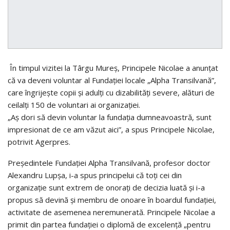
În timpul vizitei la Târgu Mureș, Principele Nicolae a anunțat
că va deveni voluntar al Fundaţiei locale „Alpha Transilvană”,
care îngrijeşte copii şi adulţi cu dizabilităţi severe, alături de
ceilalţi 150 de voluntari ai organizaţiei.
„Aş dori să devin voluntar la fundaţia dumneavoastră, sunt
impresionat de ce am văzut aici”, a spus Principele Nicolae,
potrivit Agerpres.
Preşedintele Fundaţiei Alpha Transilvană, profesor doctor
Alexandru Lupşa, i-a spus principelui că toţi cei din
organizaţie sunt extrem de onoraţi de decizia luată şi i-a
propus să devină şi membru de onoare în boardul fundaţiei,
activitate de asemenea neremunerată. Principele Nicolae a
primit din partea fundaţiei o diplomă de excelenţă „pentru