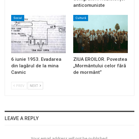
anticomuniste
Social
Cultură
6 iunie 1953. Evadarea
ZIUA EROILOR. Povestea
din lagărul de la mina
„Mormântului celor fără
Cavnic
de mormânt”
PREV
NEXT
LEAVE A REPLY
Your email address will not be published.