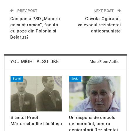
PREV POST
NEXT POST
Campania PSD „Mandru
Gavrila-Ogoranu,
ca sunt roman”, facuta
voievodul rezistentei
cu poze din Polonia si
anticomuniste
Belarus?
YOU MIGHT ALSO LIKE
More From Author
Social
Social
Sfântul Preot
Un răspuns de dincolo
Mărturisitor Ilie Lăcătușu
de mormânt, pentru
denigratorii Rezistenței