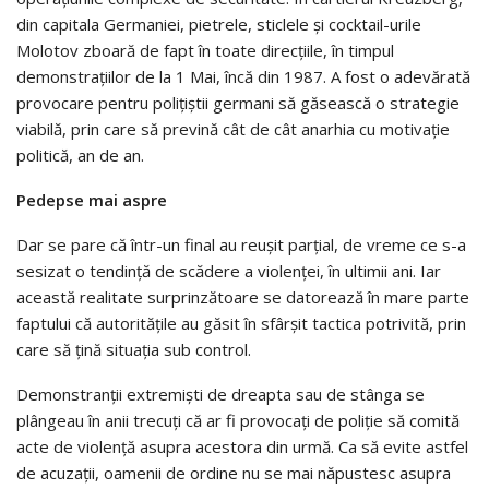
din capitala Germaniei, pietrele, sticlele şi cocktail-urile
Molotov zboară de fapt în toate direcţiile, în timpul
demonstraţiilor de la 1 Mai, încă din 1987. A fost o adevărată
provocare pentru poliţiştii germani să găsească o strategie
viabilă, prin care să prevină cât de cât anarhia cu motivaţie
politică, an de an.
Pedepse mai aspre
Dar se pare că într-un final au reuşit parţial, de vreme ce s-a
sesizat o tendinţă de scădere a violenţei, în ultimii ani. Iar
această realitate surprinzătoare se datorează în mare parte
faptului că autorităţile au găsit în sfârşit tactica potrivită, prin
care să ţină situaţia sub control.
Demonstranţii extremişti de dreapta sau de stânga se
plângeau în anii trecuţi că ar fi provocaţi de poliţie să comită
acte de violenţă asupra acestora din urmă. Ca să evite astfel
de acuzaţii, oamenii de ordine nu se mai năpustesc asupra