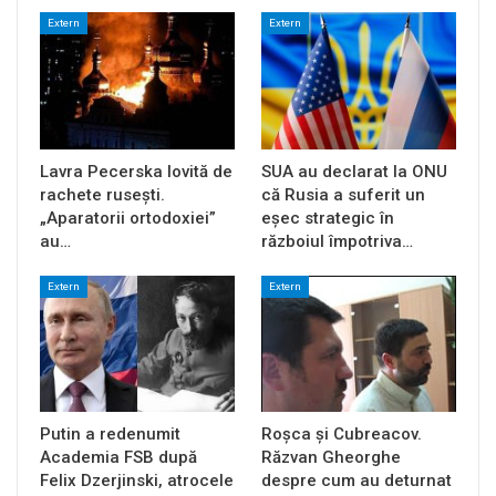
Extern
Extern
Lavra Pecerska lovită de
SUA au declarat la ONU
rachete rusești.
că Rusia a suferit un
„Aparatorii ortodoxiei”
eșec strategic în
au…
războiul împotriva…
Extern
Extern
Putin a redenumit
Roșca și Cubreacov.
Academia FSB după
Răzvan Gheorghe
Felix Dzerjinski, atrocele
despre cum au deturnat