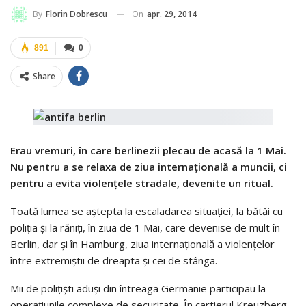
On
apr. 29, 2014
By
Florin Dobrescu
891
0
Share
Erau vremuri, în care berlinezii plecau de acasă la 1 Mai.
Nu pentru a se relaxa de ziua internaţională a muncii, ci
pentru a evita violenţele stradale, devenite un ritual.
Toată lumea se aştepta la escaladarea situaţiei, la bătăi cu
poliţia şi la răniţi, în ziua de 1 Mai, care devenise de mult în
Berlin, dar şi în Hamburg, ziua internaţională a violenţelor
între extremiştii de dreapta şi cei de stânga.
Mii de poliţişti aduşi din întreaga Germanie participau la
operaţiunile complexe de securitate. În cartierul Kreuzberg,