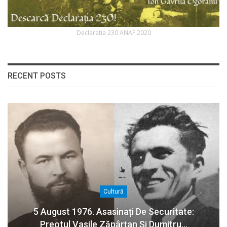
Declaratia 230 ANAF 2020
RECENT POSTS
Cultură
5 August 1976. Asasinați De Securitate:
Preotul Vasile Zăpârțan Și Dumitru…