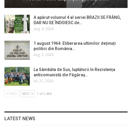
A apărut volumul 4 al seriei BRAZII SE FRÂNG,
DAR NU SE ÎNDOIESC de…
aug. 4, 2026
1 august 1964. Eliberarea ultimilor deținuți
politici din România…
aug. 3, 2026
La Sâmbăta de Sus, luptătorii în Rezistența
anticomunistă din Făgăraș…
iul. 27, 2026
PREV
NEXT
1 of 2.484
LATEST NEWS