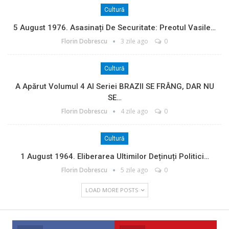
Cultură
5 August 1976. Asasinați De Securitate: Preotul Vasile…
Florin Dobrescu
3 zile ago
0
Cultură
A Apărut Volumul 4 Al Seriei BRAZII SE FRÂNG, DAR NU
SE…
Florin Dobrescu
4 zile ago
0
Cultură
1 August 1964. Eliberarea Ultimilor Deținuți Politici…
Florin Dobrescu
5 zile ago
0
LOAD MORE POSTS