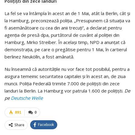
Poliţişti din zece landuri
La fel se va întâmpla în acest an de 1 Mai, atât la Berlin, cât şi
la Hamburg, preconizează poliţia. „Presupunem că situaţia va
fi asemănătoare cu cea din anii trecuţi”, a declarat pentru
agenţia de presă dpa, purtătorul de cuvânt al poliţiei din
Hamburg, Mirko Streiber. În acelaşi timp, NPD a anunţat că
demonstraţia, pe care o pregătise pentru 1 Mai, în cartierul
berlinez Neukölln, a fost amânată.
Nu înseamnă că autorităţile nu vor face tot posibilul, pentru a
asigura temeinic securitatea capitalei şi în acest an, de ziua
muncii. Poliţia Federală trimite 7.000 de poliţişti din zece
landuri la Berlin. La Hamburg vor patrula 1.600 de poliţişti.
De
pe
Deutsche Welle
891
0
Share
Facebook