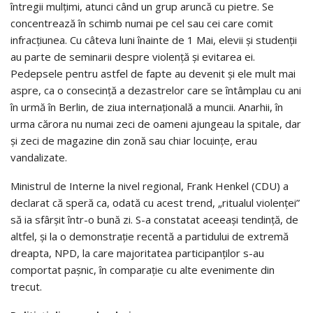
întregii mulţimi, atunci când un grup aruncă cu pietre. Se
concentrează în schimb numai pe cel sau cei care comit
infracţiunea. Cu câteva luni înainte de 1 Mai, elevii şi studenţii
au parte de seminarii despre violenţă şi evitarea ei.
Pedepsele pentru astfel de fapte au devenit şi ele mult mai
aspre, ca o consecinţă a dezastrelor care se întâmplau cu ani
în urmă în Berlin, de ziua internaţională a muncii. Anarhii, în
urma cărora nu numai zeci de oameni ajungeau la spitale, dar
şi zeci de magazine din zonă sau chiar locuinţe, erau
vandalizate.
Ministrul de Interne la nivel regional, Frank Henkel (CDU) a
declarat că speră ca, odată cu acest trend, „ritualul violenţei”
să ia sfârşit într-o bună zi. S-a constatat aceeaşi tendinţă, de
altfel, şi la o demonstraţie recentă a partidului de extremă
dreapta, NPD, la care majoritatea participanţilor s-au
comportat paşnic, în comparaţie cu alte evenimente din
trecut.