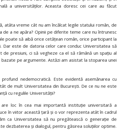
ală a universităților. Aceasta doresc cei care au făcut
, atâta vreme cât nu am încălcat legile statului român, de
atea de a ne apăra? Opinii pe diferite teme care nu întrunesc
ale poate să aibă orice cetățean român, orice participant la
ti. Dar este de datoria celor care conduc Universitatea să
at de presiuni, ci să vegheze ca el să rămână un spațiu al
erii bazate pe argumente. Astăzi am asistat la stoparea unei
 ca profund nedemocratică. Este evidentă asemănarea cu
t atât de mult Universitatea din București. De ce nu ne este
ță cu regulile Universității?
 are loc în cea mai importantă instituție universitară a
uce în viitor această țară și o vor reprezenta atât în cadrul
erăm ca Universitatea să nu pregătească o generație de
este dezbaterea și dialogul, pentru găsirea soluțiilor optime.