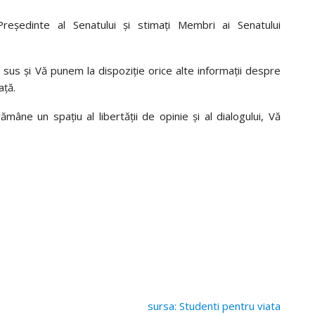
ședinte al Senatului și stimați Membri ai Senatului
 sus și Vă punem la dispoziție orice alte informații despre
ață.
âne un spațiu al libertății de opinie și al dialogului, Vă
sursa: Studenti pentru viata