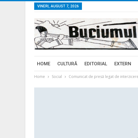
VINERI, AUGUST 7, 2026
HOME
CULTURĂ
EDITORIAL
EXTERN
Home
Social
Comunicat de presă legat de interzicerea