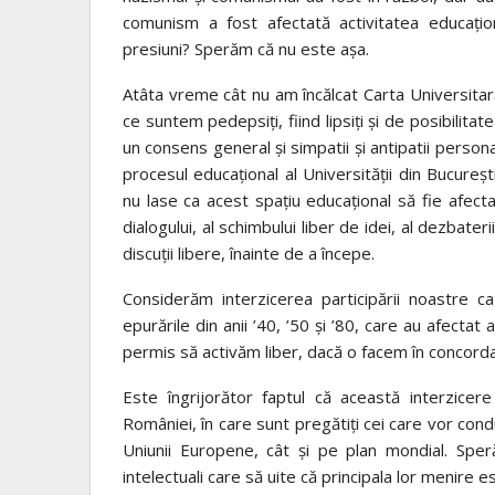
comunism a fost afectată activitatea educațion
presiuni? Sperăm că nu este așa.
Atâta vreme cât nu am încălcat Carta Universitară
ce suntem pedepsiți, fiind lipsiți și de posibilit
un consens general și simpatii și antipatii person
procesul educațional al Universității din Bucureș
nu lase ca acest spațiu educațional să fie afect
dialogului, al schimbului liber de idei, al dezbat
discuții libere, înainte de a începe.
Considerăm interzicerea participării noastre
epurările din anii ’40, ’50 și ’80, care au afecta
permis să activăm liber, dacă o facem în concordan
Este îngrijorător faptul că această interzicere
României, în care sunt pregătiți cei care vor cond
Uniunii Europene, cât și pe plan mondial. Sp
intelectuali care să uite că principala lor menire 