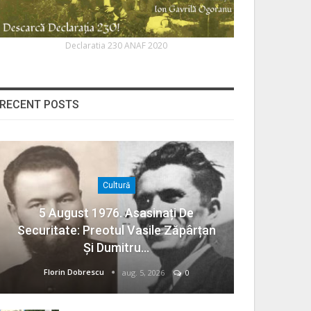
Declaratia 230 ANAF 2020
RECENT POSTS
Cultură
5 August 1976. Asasinați De
Securitate: Preotul Vasile Zăpârțan
Și Dumitru…
Florin Dobrescu
aug. 5, 2026
0