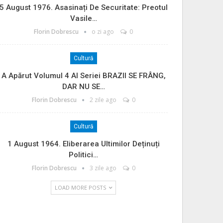
5 August 1976. Asasinați De Securitate: Preotul
Vasile…
Florin Dobrescu
o zi ago
0
Cultură
A Apărut Volumul 4 Al Seriei BRAZII SE FRÂNG,
DAR NU SE…
Florin Dobrescu
2 zile ago
0
Cultură
1 August 1964. Eliberarea Ultimilor Deținuți
Politici…
Florin Dobrescu
3 zile ago
0
LOAD MORE POSTS