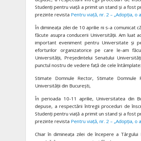
Studenți pentru viață a primit un stand și a fost 
prezinte revista
Pentru viață, nr. 2 – „Adopția, o 
În dimineața zilei de 10 aprilie ni s-a comunicat 
făcute asupra conducerii Universității. Am luat 
important eveniment pentru Universitate și pen
eforturilor organizatorice pe care le-am făc
Universității, Președintelui Senatului Universită
punctul nostru de vedere față de cele întâmplate
Stimate Domnule Rector, Stimate Domnule Pre
Universității din București,
În perioada 10-11 aprilie, Universitatea din Bu
depuse, a respectării întregii proceduri de înscr
Studenți pentru viață a primit un stand și a fost 
prezinte revista
Pentru viață, nr. 2 – „Adopția, o 
Chiar în dimineața zilei de începere a Târgului 