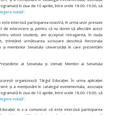
programată în ziua de 10 aprilie, între orele 18.00-19.00, să
alegere nobilă”
.
că este interzisă participarea noastră, în urma unor presiuni
act de interzicere și, pentru că nu dorim să afectăm acest
tru viitorii studenți, am acceptat retragerea, în ciuda
ut, trimițând următoarea scrisoare deschisă Rectorului
ții și membrilor Senatului Universității în care prezentăm
:
ședinte al Senatului și stimați Membri ai Senatului
curești organizează Târgul Educației. În urma aplicației
iere și a menționării în catalogul evenimentului, asociația
programată în ziua de 10 aprilie, între orele 18.00-19.00, să
alegere nobilă”
.
Educației ni s-a comunicat că este interzisă participarea