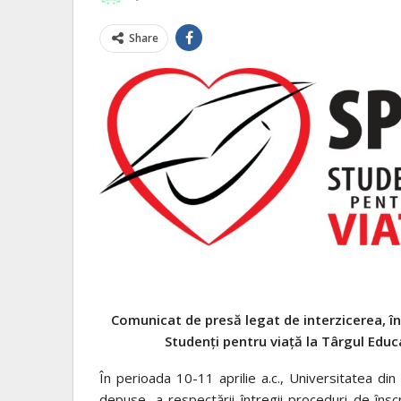
Share
Comunicat de presă legat de interzicerea, în
Studenți pentru viață la Târgul Educ
În perioada 10-11 aprilie a.c., Universitatea din
depuse, a respectării întregii proceduri de înscr