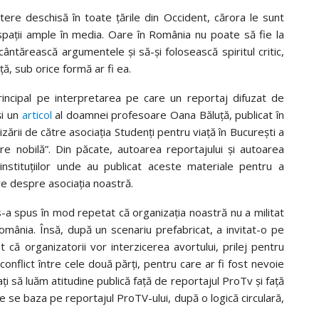
re deschisă în toate țările din Occident, cărora le sunt
spații ample în media. Oare în România nu poate să fie la
 cântărească argumentele și să-și folosească spiritul critic,
nță, sub orice formă ar fi ea.
incipal pe interpretarea pe care un reportaj difuzat de
și un
articol
al doamnei profesoare Oana Băluță, publicat în
izării de către asociația Studenți pentru viață în București a
e nobilă”. Din păcate, autoarea reportajului și autoarea
 instituțiilor unde au publicat aceste materiale pentru a
re despre asociația noastră.
-a spus în mod repetat că organizația noastră nu a militat
România. Însă, după un scenariu prefabricat, a invitat-o pe
ă organizatorii vor interzicerea avortului, prilej pentru
onflict între cele două părți, pentru care ar fi fost nevoie
i să luăm atitudine publică față de reportajul ProTv și față
 se baza pe reportajul ProTV-ului, după o logică circulară,