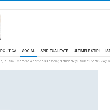
POLITICĂ
SOCIAL
SPIRITUALITATE
ULTIMELE ŞTIRI
IS
, în ultimul moment, a participării asociației studențești Studenți pentru viață l