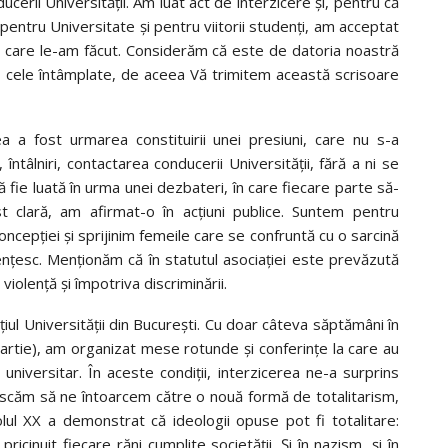
cerii Universității. Am luat act de interzicere și, pentru că
ntru Universitate și pentru viitorii studenți, am acceptat
pe care le-am făcut. Considerăm că este de datoria noastră
 cele întâmplate, de aceea Vă trimitem această scrisoare
 a fost urmarea constituirii unei presiuni, care nu s-a
ntâlniri, contactarea conducerii Universității, fără a ni se
ă fie luată în urma unei dezbateri, în care fiecare parte să-
t clară, am afirmat-o în acțiuni publice. Suntem pentru
ncepției și sprijinim femeile care se confruntă cu o sarcină
nțesc. Menționăm că în statutul asociației este prevăzută
violență și împotriva discriminării.
ul Universității din București. Cu doar câteva săptămâni în
artie), am organizat mese rotunde și conferințe la care au
 universitar. În aceste condiții, interzicerea ne-a surprins
scăm să ne întoarcem către o nouă formă de totalitarism,
olul XX a demonstrat că ideologii opuse pot fi totalitare:
icinuit fiecare răni cumplite societății. Și în nazism, și în