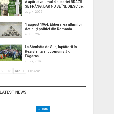
A apărut volumul 4 al seriei BRAZII
SE FRÂNG, DAR NU SE ÎNDOIESC de…
aug. 4, 2026
1 august 1964. Eliberarea ultimilor
deținuți politici din România…
aug. 3, 2026
La Sâmbăta de Sus, luptătorii în
Rezistența anticomunistă din
Făgăraș…
iul. 27, 2026
PREV
NEXT
1 of 2.484
LATEST NEWS
Cultură