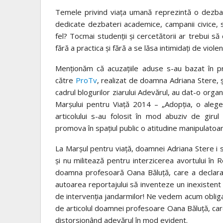
Temele privind viața umană reprezintă o dezbate
dedicate dezbateri academice, campanii civice, 
fel? Tocmai studenții și cercetătorii ar trebui să
fără a practica și fără a se lăsa intimidați de viole
Menționăm că acuzațiile aduse s-au bazat în pr
către
ProTv
, realizat de doamna Adriana Stere, 
cadrul blogurilor ziarului Adevărul, au dat-o organ
Marșului pentru Viață 2014 – „Adopția, o aleger
articolului s-au folosit în mod abuziv de girul
promova în spațiul public o atitudine manipulatoa
La Marșul pentru viață, doamnei Adriana Stere i s
și nu militează pentru interzicerea avortului în 
doamna profesoară Oana Băluță, care a declarat c
autoarea reportajului să inventeze un inexistent c
de intervenția jandarmilor! Ne vedem acum obligaț
de articolul doamnei profesoare Oana Băluță, care
distorsionând adevărul în mod evident.