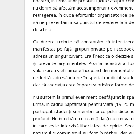
noastră, în urma unor presiuni făcute asupra condu
nu dorim să afectăm acest important eveniment pe
retragerea, în ciuda eforturilor organizatorice 
să ne prezentăm însă punctul de vedere față de
deschisă.
Cu durere trebuie să constatăm că interzicerea
manifestat pe față: grupuri private pe Facebook, î
adresa un singur cuvânt. Era firesc ca o decizie s
și prezinte argumentele. Poziția noastră a fos
valorizarea vieții umane începând din momentul co
nedorită, adresându-ne în special mediului stude
clar că asociația este împotriva oricăror forme de 
Nu suntem la primul eveniment desfășurat în spați
urmă, în cadrul Săptămânii pentru Viață (19-25 m
participat studenți și membri ai corpului didactic
profund. Ne întrebăm cu teamă dacă nu cumva ri
în care este interzisă libertatea de opinie. Sec
nazismul și comunismul au fost în război, dar au pr