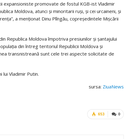
ticii expansioniste promovate de fostul KGB-ist Vladimir
ica Moldova, atunci și minoritarii ruși, și cei urcaineni, și
erența”, a menționat Dinu Plîngău, copreședintele Mișcării
le din Republica Moldova împotriva presiunilor și șantajului
pulația din întreg teritoriul Republicii Moldova și
nea transnistreană sunt cele trei aspecte solicitate de
 lui Vladimir Putin.
sursa:
ZiuaNews
653
0