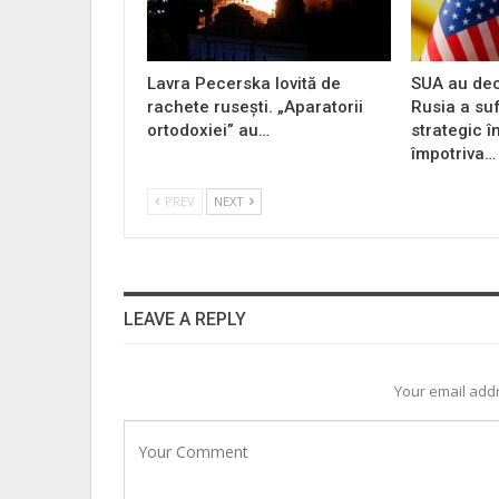
Lavra Pecerska lovită de
SUA au dec
rachete rusești. „Aparatorii
Rusia a su
ortodoxiei” au…
strategic î
împotriva…
PREV
NEXT
LEAVE A REPLY
Your email addr