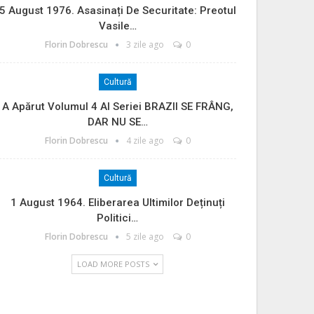
5 August 1976. Asasinați De Securitate: Preotul
Vasile…
Florin Dobrescu
3 zile ago
0
Cultură
A Apărut Volumul 4 Al Seriei BRAZII SE FRÂNG,
DAR NU SE…
Florin Dobrescu
4 zile ago
0
Cultură
1 August 1964. Eliberarea Ultimilor Deținuți
Politici…
Florin Dobrescu
5 zile ago
0
LOAD MORE POSTS