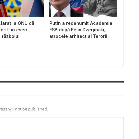
larat la ONU că
Putin a redenumit Academia
ferit un eșec
FSB după Felix Dzerjinski,
n războiul
atrocele arhitect al Terorii…
ess will not be published.