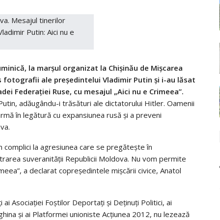
minică, la marșul organizat la Chișinău de Mișcarea
 fotografii ale președintelui Vladimir Putin și i-au lăsat
dei Federației Ruse, cu mesajul „Aici nu e Crimeea”.
 Putin, adăugându-i trăsături ale dictatorului Hitler. Oamenii
armă în legătură cu expansiunea rusă și a preveni
va.
m complici la agresiunea care se pregătește în
strarea suveranității Republicii Moldova. Nu vom permite
meea”, a declarat copreședintele mișcării civice, Anatol
ai Asociației Foștilor Deportați și Deținuți Politici, ai
ighina și ai Platformei unioniste Acțiunea 2012, nu lezează