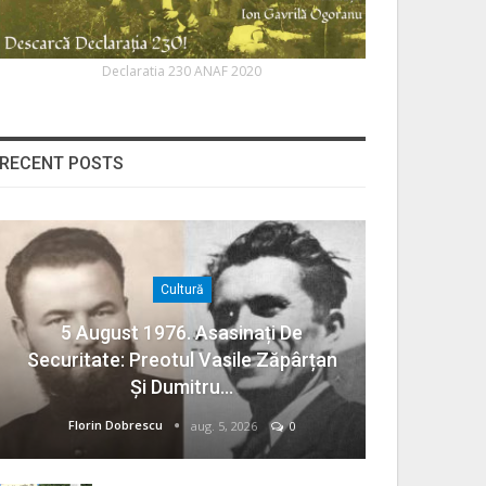
Declaratia 230 ANAF 2020
RECENT POSTS
Cultură
5 August 1976. Asasinați De
Securitate: Preotul Vasile Zăpârțan
Și Dumitru…
Florin Dobrescu
aug. 5, 2026
0