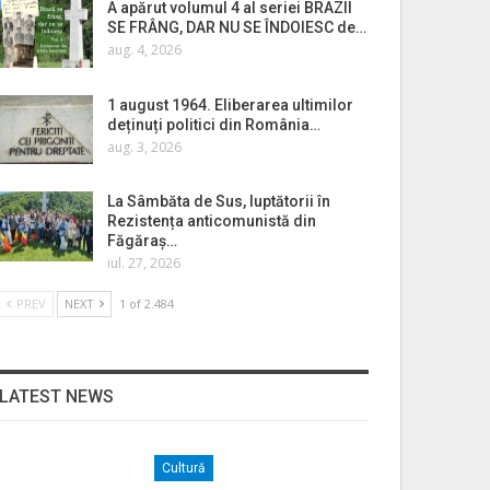
A apărut volumul 4 al seriei BRAZII
SE FRÂNG, DAR NU SE ÎNDOIESC de…
aug. 4, 2026
1 august 1964. Eliberarea ultimilor
deținuți politici din România…
aug. 3, 2026
La Sâmbăta de Sus, luptătorii în
Rezistența anticomunistă din
Făgăraș…
iul. 27, 2026
PREV
NEXT
1 of 2.484
LATEST NEWS
Cultură