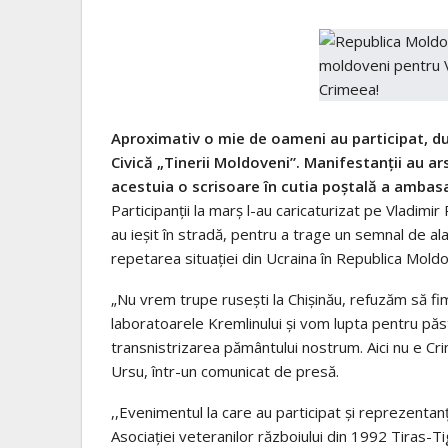
Aproximativ o mie de oameni au participat, du
Civică „Tinerii Moldoveni”. Manifestanții au ars
acestuia o scrisoare în cutia poștală a ambasa
Participanții la marș l-au caricaturizat pe Vladimir
au ieșit în stradă, pentru a trage un semnal de al
repetarea situației din Ucraina în Republica Moldo
„Nu vrem trupe rusești la Chișinău, refuzăm să fi
laboratoarele Kremlinului și vom lupta pentru pă
transnistrizarea pământului nostrum. Aici nu e Cri
Ursu, într-un comunicat de presă.
,,Evenimentul la care au participat și reprezentanți 
Asociaţiei veteranilor războiului din 1992 Tiras-T