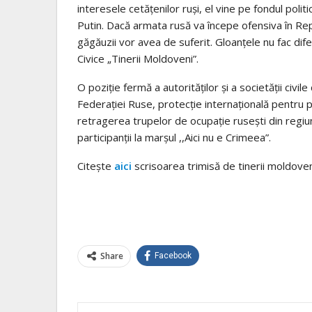
interesele cetățenilor ruși, el vine pe fondul poli
Putin. Dacă armata rusă va începe ofensiva în Republ
găgăuzii vor avea de suferit. Gloanțele nu fac dif
Civice „Tinerii Moldoveni”.
O poziție fermă a autorităților și a societății civi
Federației Ruse, protecție internațională pentru po
retragerea trupelor de ocupație rusești din regiu
participanții la marșul ,,Aici nu e Crimeea”.
Citește
aici
scrisoarea trimisă de tinerii moldoveni
Share
Facebook