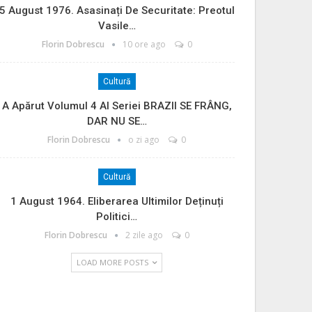
5 August 1976. Asasinați De Securitate: Preotul
Vasile…
Florin Dobrescu
10 ore ago
0
Cultură
A Apărut Volumul 4 Al Seriei BRAZII SE FRÂNG,
DAR NU SE…
Florin Dobrescu
o zi ago
0
Cultură
1 August 1964. Eliberarea Ultimilor Deținuți
Politici…
Florin Dobrescu
2 zile ago
0
LOAD MORE POSTS