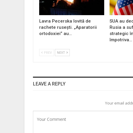
Lavra Pecerska lovită de
SUA au dec
rachete rusești. „Aparatorii
Rusia a su
ortodoxiei” au…
strategic î
împotriva…
PREV
NEXT
LEAVE A REPLY
Your email addr