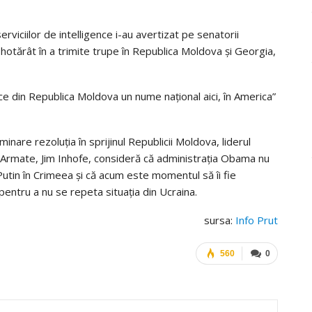
serviciilor de intelligence i-au avertizat pe senatorii
hotărât în a trimite trupe în Republica Moldova și Georgia,
ce din Republica Moldova un nume național aici, în America”
nare rezoluția în sprijinul Republicii Moldova, liderul
e Armate, Jim Inhofe, consideră că administrația Obama nu
 Putin în Crimeea și că acum este momentul să îi fie
pentru a nu se repeta situația din Ucraina.
sursa:
Info Prut
560
0