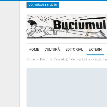
JOI, AUGUST 6, 2026
HOME
CULTURĂ
EDITORIAL
EXTERN
Home
Extern
Casa Albă, îndemnată să oprească ofen