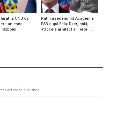
larat la ONU că
Putin a redenumit Academia
ferit un eșec
FSB după Felix Dzerjinski,
n războiul
atrocele arhitect al Terorii…
ess will not be published.