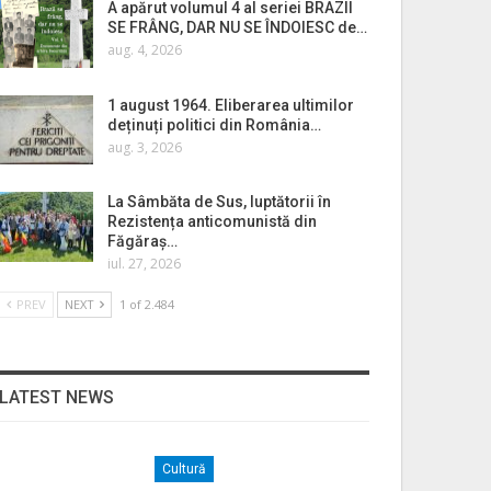
A apărut volumul 4 al seriei BRAZII
SE FRÂNG, DAR NU SE ÎNDOIESC de…
aug. 4, 2026
1 august 1964. Eliberarea ultimilor
deținuți politici din România…
aug. 3, 2026
La Sâmbăta de Sus, luptătorii în
Rezistența anticomunistă din
Făgăraș…
iul. 27, 2026
PREV
NEXT
1 of 2.484
LATEST NEWS
Cultură