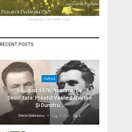
Declaratia 230 ANAF 2020
RECENT POSTS
Cultură
5 August 1976. Asasinați De
Securitate: Preotul Vasile Zăpârțan
Și Dumitru…
Florin Dobrescu
aug. 5, 2026
0