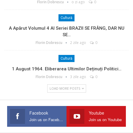
Florin Dobrescu
o zi ago
0
Cultură
A Apărut Volumul 4 Al Seriei BRAZII SE FRÂNG, DAR NU
SE…
Florin Dobrescu
2 zile ago
0
Cultură
1 August 1964. Eliberarea Ultimilor Deținuți Politici…
Florin Dobrescu
3 zile ago
0
LOAD MORE POSTS
Facebook
Youtube
Join us on Facebook
Join us on Youtube