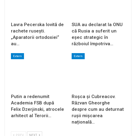
Lavra Pecerska lovită de
SUA au declarat la ONU
rachete rusești.
că Rusia a suferit un
„Aparatorii ortodoxiei”
eșec strategic în
au…
războiul împotriva…
Extern
Extern
Putin a redenumit
Roșca și Cubreacov.
Academia FSB după
Răzvan Gheorghe
Felix Dzerjinski, atrocele
despre cum au deturnat
arhitect al Terorii…
rușii mișcarea
națională…
PREV
NEXT