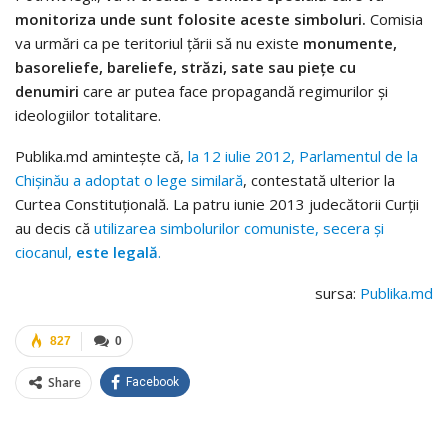
monitoriza unde sunt folosite aceste simboluri.
Comisia
va urmări ca pe teritoriul ţării să nu existe
monumente,
basoreliefe, bareliefe, străzi, sate sau pieţe cu
denumiri
care ar putea face propagandă regimurilor şi
ideologiilor totalitare.
Publika.md aminteşte că,
la 12 iulie 2012, Parlamentul de la
Chişinău a adoptat o lege similară
, contestată ulterior la
Curtea Constituţională. La patru iunie 2013 judecătorii Curţii
au decis că
utilizarea simbolurilor comuniste, secera şi
ciocanul,
este legală
.
sursa:
Publika.md
827
0
Share
Facebook