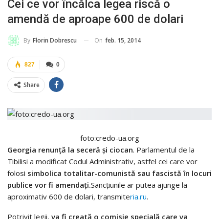
Cei ce vor încălca legea riscă o
amendă de aproape 600 de dolari
On
feb. 15, 2014
By
Florin Dobrescu
827
0
Share
foto:credo-ua.org
Georgia
renunţă la seceră şi ciocan
. Parlamentul de la
Tibilisi a modificat Codul Administrativ, astfel cei care vor
folosi
simbolica totalitar-comunistă sau fascistă în locuri
publice vor fi amendaţi.
Sancţiunile ar putea ajunge la
aproximativ 600 de dolari, transmite
ria.ru
.
Potrivit legii,
va fi creată o comisie specială care va