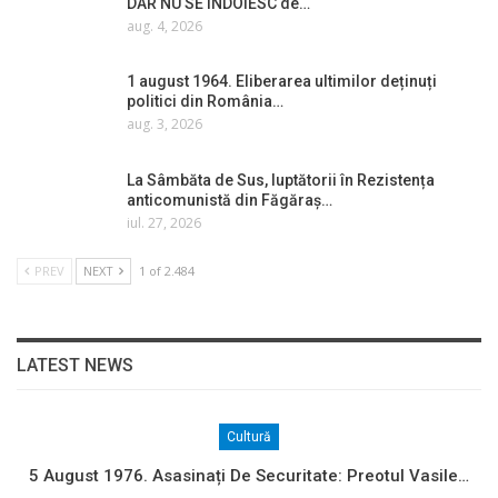
DAR NU SE ÎNDOIESC de…
aug. 4, 2026
1 august 1964. Eliberarea ultimilor deținuți
politici din România…
aug. 3, 2026
La Sâmbăta de Sus, luptătorii în Rezistența
anticomunistă din Făgăraș…
iul. 27, 2026
PREV
NEXT
1 of 2.484
LATEST NEWS
Cultură
5 August 1976. Asasinați De Securitate: Preotul Vasile…