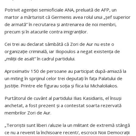
Potrivit agenției semioficiale ANA, preluată de AFP, un
martor a mărturisit că Germenis avea rolul unui „șef superior
de armată” în recrutarea și antrenarea de noi membri,
precum și în atacurile contra imigranților.
Cei trei au declarat sâmbătă că Zori de Aur nu este o
organizație criminală, iar Iliopoulos a negat existența de
„miliții de asalt” în cadrul partidului.
Aproximativ 150 de persoane au participat după-amiază la
un miting în sprijinul celor trei deputați în fața Palatului de
Justiție. Printre ele figurau soția și fiica lui Michaloliakos.
Purtătorul de cuvânt al partidului Ilias Kasidiaris, el însuși
anchetat, a fost prezent și a contestat soarta rezervată
membrilor Zori de Aur.
„Teroriștii sunt liberi /aluzie la un militant de extremă stângă
ce nu a revenit la închisoare recent/, escrocii Noii Democrații