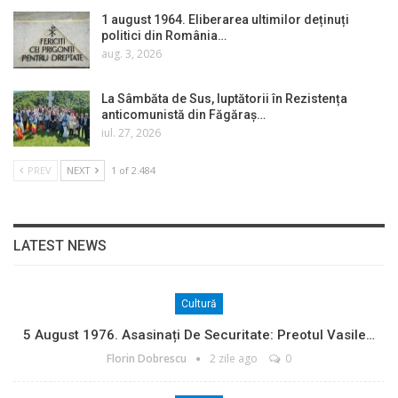
1 august 1964. Eliberarea ultimilor deținuți
politici din România…
aug. 3, 2026
La Sâmbăta de Sus, luptătorii în Rezistența
anticomunistă din Făgăraș…
iul. 27, 2026
PREV
NEXT
1 of 2.484
LATEST NEWS
Cultură
5 August 1976. Asasinați De Securitate: Preotul Vasile…
Florin Dobrescu
2 zile ago
0