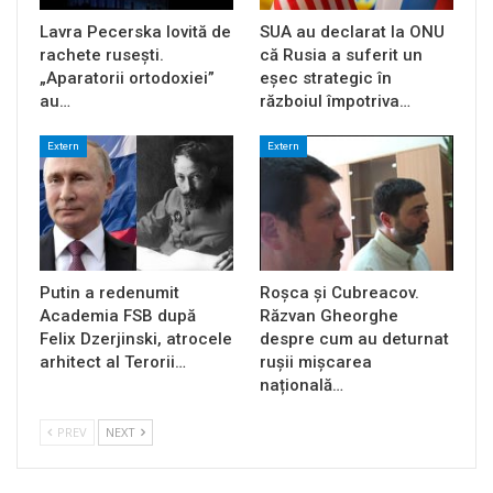
Lavra Pecerska lovită de
SUA au declarat la ONU
rachete rusești.
că Rusia a suferit un
„Aparatorii ortodoxiei”
eșec strategic în
au…
războiul împotriva…
Extern
Extern
Putin a redenumit
Roșca și Cubreacov.
Academia FSB după
Răzvan Gheorghe
Felix Dzerjinski, atrocele
despre cum au deturnat
arhitect al Terorii…
rușii mișcarea
națională…
PREV
NEXT