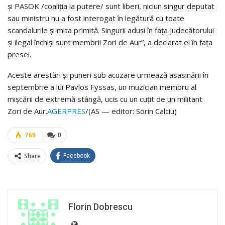
și PASOK /coaliția la putere/ sunt liberi, niciun singur deputat
sau ministru nu a fost interogat în legătură cu toate
scandalurile și mita primită. Singurii aduși în fața judecătorului
și ilegal închiși sunt membrii Zori de Aur”, a declarat el în fața
presei.
Aceste arestări și puneri sub acuzare urmează asasinării în
septembrie a lui Pavlos Fyssas, un muzician membru al
mișcării de extremă stângă, ucis cu un cuțit de un militant
Zori de Aur.
AGERPRES
/(AS — editor: Sorin Calciu)
769
0
Share
Facebook
Florin Dobrescu