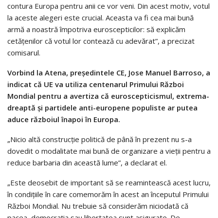
contura Europa pentru anii ce vor veni. Din acest motiv, votul
la aceste alegeri este crucial. Aceasta va fi cea mai bună
armă a noastră împotriva euroscepticilor: să explicăm
cetăţenilor că votul lor contează cu adevărat”, a precizat
comisarul.
Vorbind la Atena, preşedintele CE, Jose Manuel Barroso, a
indicat că UE va utiliza centenarul Primului Război
Mondial pentru a avertiza că euroscepticismul, extrema-
dreaptă şi partidele anti-europene populiste ar putea
aduce războiul înapoi în Europa.
„Nicio altă construcţie politică de până în prezent nu s-a
dovedit o modalitate mai bună de organizare a vieţii pentru a
reduce barbaria din această lume”, a declarat el.
„Este deosebit de important să se reamintească acest lucru,
în condiţiile în care comemorăm în acest an începutul Primului
Război Mondial. Nu trebuie să considerăm niciodată că
pacea, democraţia sau libertatea sunt asigurate. De