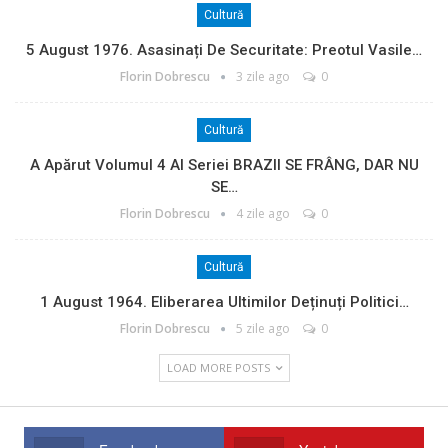
Cultură
5 August 1976. Asasinați De Securitate: Preotul Vasile…
Florin Dobrescu
3 zile ago
0
Cultură
A Apărut Volumul 4 Al Seriei BRAZII SE FRÂNG, DAR NU
SE…
Florin Dobrescu
4 zile ago
0
Cultură
1 August 1964. Eliberarea Ultimilor Deținuți Politici…
Florin Dobrescu
5 zile ago
0
LOAD MORE POSTS