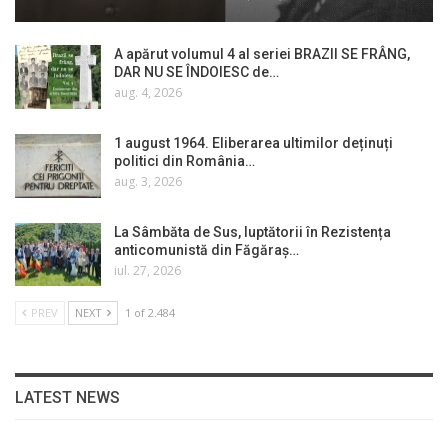
A apărut volumul 4 al seriei BRAZII SE FRÂNG,
DAR NU SE ÎNDOIESC de…
aug. 4, 2026
1 august 1964. Eliberarea ultimilor deținuți
politici din România…
aug. 3, 2026
La Sâmbăta de Sus, luptătorii în Rezistența
anticomunistă din Făgăraș…
iul. 27, 2026
PREV
NEXT
1 of 2.484
LATEST NEWS