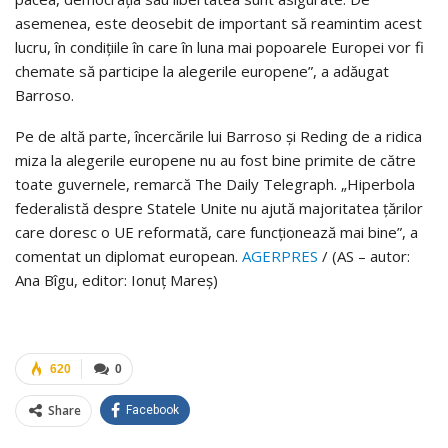
asemenea, este deosebit de important să reamintim acest
lucru, în condiţiile în care în luna mai popoarele Europei vor fi
chemate să participe la alegerile europene”, a adăugat
Barroso.
Pe de altă parte, încercările lui Barroso şi Reding de a ridica
miza la alegerile europene nu au fost bine primite de către
toate guvernele, remarcă The Daily Telegraph. „Hiperbola
federalistă despre Statele Unite nu ajută majoritatea ţărilor
care doresc o UE reformată, care funcţionează mai bine”, a
comentat un diplomat european.
AGERPRES
/ (AS – autor:
Ana Bîgu, editor: Ionuţ Mareş)
620
0
Share
Facebook