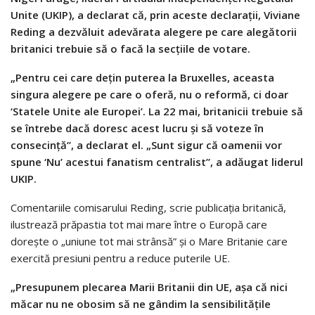
Unite (UKIP), a declarat că, prin aceste declaraţii, Viviane
Reding a dezvăluit adevărata alegere pe care alegătorii
britanici trebuie să o facă la secţiile de votare.
„Pentru cei care deţin puterea la Bruxelles, aceasta
singura alegere pe care o oferă, nu o reformă, ci doar
‘Statele Unite ale Europei’. La 22 mai, britanicii trebuie să
se întrebe dacă doresc acest lucru şi să voteze în
consecinţă”, a declarat el. „Sunt sigur că oamenii vor
spune ‘Nu’ acestui fanatism centralist”, a adăugat liderul
UKIP.
Comentariile comisarului Reding, scrie publicaţia britanică,
ilustrează prăpastia tot mai mare între o Europă care
doreşte o „uniune tot mai strânsă” şi o Mare Britanie care
exercită presiuni pentru a reduce puterile UE.
„Presupunem plecarea Marii Britanii din UE, aşa că nici
măcar nu ne obosim să ne gândim la sensibilităţile