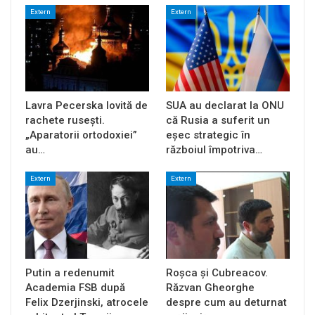
Extern
Extern
Lavra Pecerska lovită de
SUA au declarat la ONU
rachete rusești.
că Rusia a suferit un
„Aparatorii ortodoxiei”
eșec strategic în
au…
războiul împotriva…
Extern
Extern
Putin a redenumit
Roșca și Cubreacov.
Academia FSB după
Răzvan Gheorghe
Felix Dzerjinski, atrocele
despre cum au deturnat