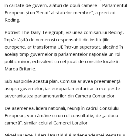
în calitate de guvern, alături de două camere – Parlamentul
European şi un ‘Senat’ al statelor membre”, a precizat
Reding.
Potrivit The Daily Telegraph, viziunea comisarului Reding,
împărtăşită de numeroşi responsabili din instituţiile
europene, ar transforma UE într-un superstat, alocând în
acelaşi timp guvernelor şi parlamentelor naţionale un rol
politic minor, echivalent cu cel jucat de consiliile locale în
Marea Britanie.
Sub auspiciile acestui plan, Comisia ar avea preeminenţă
asupra guvernelor, iar europarlamentarii ar trece peste
suveranitatea parlamentarilor din Camera Comunelor.
De asemenea, liderii naţionali, reuniţi în cadrul Consiliului
European, vor rămâne cu un rol consultativ, de „a doua
cameră”, similar celui al Camerei Lorzilor.
Nigel Farage, liderul Partidului Independenţei Regatului