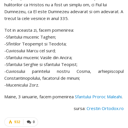
hulitorilor ca Hristos nu a fost un simplu om, ci Fiul lui
Dumnezeu, ca El este Dumnezeu adevarat si om adevarat. A
trecut la cele vesnice in anul 335.
Tot in aceasta zi, facem pomenirea:
-Sfantului mucenic Taghen;
-Sfintilor Teopempt si Teodota;
-Cuviosului Marcu cel surd;
-Sfantului mucenic Vasile din Ancira;
-Sfantului Serghie si sfantului Teopist;
-Cuviosului parintelui nostru Cosma, arhiepiscopul
Constantinopolului, facatorul de minuni;
-Mucenicului Zorz.
Maine, 3 ianuarie, facem pomenirea
Sfantului Proroc Maleahi
.
sursa:
Crestin Ortodox.ro
932
0