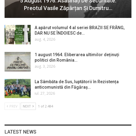
5 August 1976. Asasinați De Securitate:
Preotul Vasile Zăpârțan Și Dumitru…
A apărut volumul 4 al seriei BRAZII SE FRÂNG,
DAR NU SE ÎNDOIESC de…
aug. 4, 2026
1 august 1964. Eliberarea ultimilor deținuți
politici din România…
aug. 3, 2026
La Sâmbăta de Sus, luptătorii în Rezistența
anticomunistă din Făgăraș…
iul. 27, 2026
PREV
NEXT
1 of 2.484
LATEST NEWS