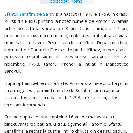
Sfantul Serafim de Sarov
s-a nascut la 19 iulie 1759, in orasul
Kursk din Rusia, primind la botez numele de Prohor. A ramas
orfan de tata la varsta de 3 ani. Cand a implinit 17 ani,
primind binecuvantarea mamei, a plecat sa imbratiseze viata
monahala la Lavra Pecerska de la Kiev. Dupa un timp,
indrumat de Parintele Dositei din pustia Kitaev, a mers sa isi
petreaca restul vietii in Manastirea Sarovului. Pe 20
noiembrie 1778, tanarul Prohor a intrat in Manastirea
Sarovului.
Dupa opt ani petrecuti ca frate, Prohor s-a invrednicit a primi
chipul ingeresc, primind numele de Serafim, iar un an mai
tarziu a fost facut ierodiacon. In 1793, la 35 de ani, a fost
ierotonit ieromonah.
Curand dupa aceasta, implinind 16 ani de manastire, cu
binecuvantarea batranului sau, egumenul Pahomie, Sfantul
Serafim s-a retras la pustie, intr-o chiliuta din desisul padurii,