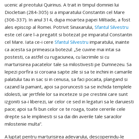
ucenic al preotului Quirinus. A trait in timpul domniei lui
Diocletian (284-305) si a imparatului Constantin cel Mare
(306-337). In anul 314, dupa moartea papei Miltiade, a fost
ales episcop al Romei. Potrivit Sinaxarului,
Sfantul Silvestru
este cel care l-a pregatit si botezat pe imparatul Constantin
cel Mare. Iata ce-i cere
Sfantul Silvestru
imparatului, inainte
ca acesta sa primeasca botezul: „Se cuvine mai intai sa
postesti, ca astfel cu rugaciunea, cu lacrimile si cu
marturisirea pacatelor tale sa milostivesti pe Dumnezeu. Sa
lepezi porfira si coroana sapte zile si sa te inchini in camarile
palatului tau in sac si in cenusa, sa faci pocaita, plangand si
cazand la pamant, apoi sa poruncesti sa se inchida templele
idolesti, iar jertfele lor sa inceteze si pe crestinii care sunt
izgoniti sa-i liberezi, iar celor ce sed in legaturi sa le daruiesti
pace; apoi sa fii bun celor ce te roaga, toate cererile cele
drepte sa le implinesti si sa dai din averile tale saracilor
milostenie multa”.
A luptat pentru marturisirea adevarului, descoperindu-le