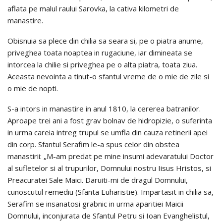
aflata pe malul raului Sarovka, la cativa kilometri de
manastire.
Obisnuia sa plece din chilia sa seara si, pe o piatra anume,
priveghea toata noaptea in rugaciune, iar dimineata se
intorcea la chilie si priveghea pe o alta piatra, toata ziua.
Aceasta nevointa a tinut-o sfantul vreme de o mie de zile si
o mie de nopti.
S-a intors in manastire in anul 1810, la cererea batranilor.
Aproape trei ani a fost grav bolnav de hidropizie, o suferinta
in urma careia intreg trupul se umfla din cauza retinerii apei
din corp. Sfantul Serafim le-a spus celor din obstea
manastirii: „M-am predat pe mine insumi adevaratului Doctor
al sufletelor si al trupurilor, Domnului nostru Iisus Hristos, si
Preacuratei Sale Maici. Daruiti-mi de dragul Domnului,
cunoscutul remediu (Sfanta Euharistie). Impartasit in chilia sa,
Serafim se insanatosi grabnic in urma aparitiei Maicii
Domnului, inconjurata de Sfantul Petru si Ioan Evanghelistul,