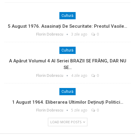
Cultură
5 August 1976. Asasinați De Securitate: Preotul Vasile…
Florin Dobrescu
3 zile ago
0
Cultură
A Apărut Volumul 4 Al Seriei BRAZII SE FRÂNG, DAR NU
SE…
Florin Dobrescu
4 zile ago
0
Cultură
1 August 1964. Eliberarea Ultimilor Deținuți Politici…
Florin Dobrescu
5 zile ago
0
LOAD MORE POSTS