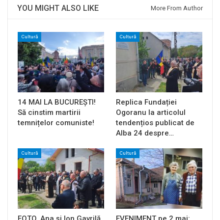
YOU MIGHT ALSO LIKE
More From Author
Cultură
Cultură
14 MAI LA BUCUREȘTI!
Replica Fundației
Să cinstim martirii
Ogoranu la articolul
temnițelor comuniste!
tendențios publicat de
Alba 24 despre…
Cultură
Cultură
FOTO. Ana și Ion Gavrilă
EVENIMENT pe 2 mai: