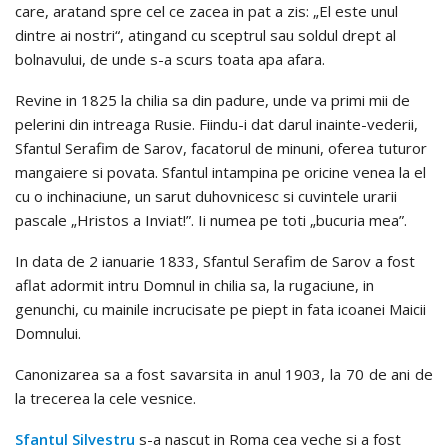
care, aratand spre cel ce zacea in pat a zis: „El este unul
dintre ai nostri“, atingand cu sceptrul sau soldul drept al
bolnavului, de unde s-a scurs toata apa afara.
Revine in 1825 la chilia sa din padure, unde va primi mii de
pelerini din intreaga Rusie. Fiindu-i dat darul inainte-vederii,
Sfantul Serafim de Sarov, facatorul de minuni, oferea tuturor
mangaiere si povata. Sfantul intampina pe oricine venea la el
cu o inchinaciune, un sarut duhovnicesc si cuvintele urarii
pascale „Hristos a Inviat!”. Ii numea pe toti „bucuria mea”.
In data de 2 ianuarie 1833, Sfantul Serafim de Sarov a fost
aflat adormit intru Domnul in chilia sa, la rugaciune, in
genunchi, cu mainile incrucisate pe piept in fata icoanei Maicii
Domnului.
Canonizarea sa a fost savarsita in anul 1903, la 70 de ani de
la trecerea la cele vesnice.
Sfantul Silvestru
s-a nascut in Roma cea veche si a fost