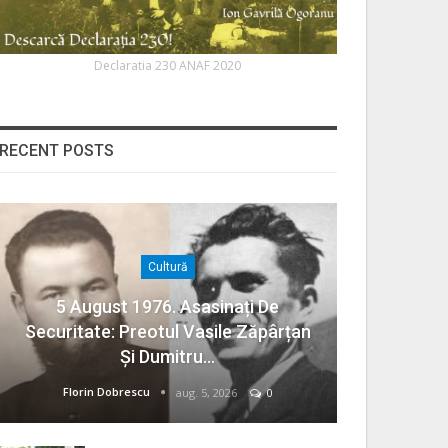
Declaratia 230 ANAF 2020
RECENT POSTS
Cultură
5 August 1976. Asasinați De
Securitate: Preotul Vasile Zăpârțan
Și Dumitru…
Florin Dobrescu
aug. 5, 2026
0