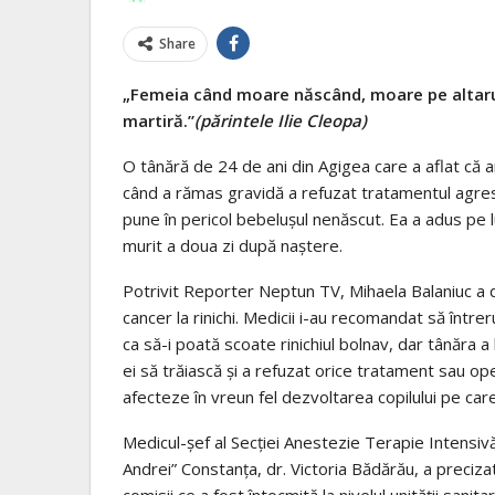
Share
„Femeia când moare născând, moare pe altarul 
martiră.”
(părintele Ilie Cleopa)
O tânără de 24 de ani din Agigea care a aflat că a
când a rămas gravidă a refuzat tratamentul agres
pune în pericol bebeluşul nenăscut. Ea a adus pe l
murit a doua zi după naştere.
Potrivit Reporter Neptun TV, Mihaela Balaniuc a 
cancer la rinichi. Medicii i-au recomandat să între
ca să-i poată scoate rinichiul bolnav, dar tânăra a 
ei să trăiască şi a refuzat orice tratament sau op
afecteze în vreun fel dezvoltarea copilului pe care 
Medicul-şef al Secţiei Anestezie Terapie Intensivă
Andrei” Constanţa, dr. Victoria Bădărău, a precizat
comisii ce a fost întocmită la nivelul unităţii sani