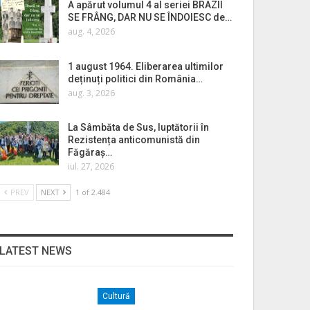
A apărut volumul 4 al seriei BRAZII
SE FRÂNG, DAR NU SE ÎNDOIESC de…
aug. 4, 2026
1 august 1964. Eliberarea ultimilor
deținuți politici din România…
aug. 3, 2026
La Sâmbăta de Sus, luptătorii în
Rezistența anticomunistă din
Făgăraș…
iul. 27, 2026
PREV
NEXT
1 of 2.484
LATEST NEWS
Cultură