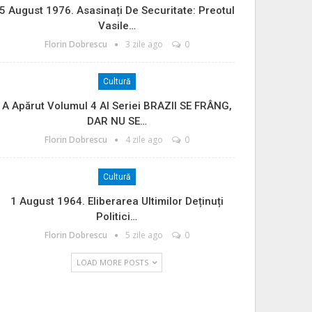
5 August 1976. Asasinați De Securitate: Preotul
Vasile…
Florin Dobrescu
3 zile ago
0
Cultură
A Apărut Volumul 4 Al Seriei BRAZII SE FRÂNG,
DAR NU SE…
Florin Dobrescu
4 zile ago
0
Cultură
1 August 1964. Eliberarea Ultimilor Deținuți
Politici…
Florin Dobrescu
5 zile ago
0
LOAD MORE POSTS