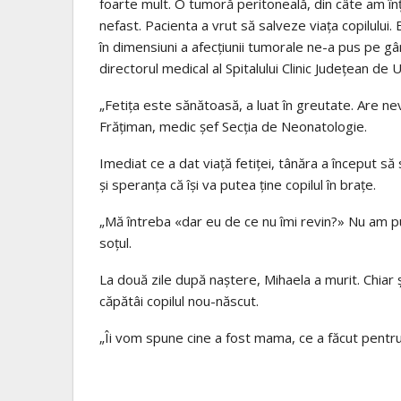
foarte mult. O tumoră peritoneală, din câte am î
nefast. Pacienta a vrut să salveze viaţa copilului. 
în dimensiuni a afecţiunii tumorale ne-a pus pe gân
directorul medical al Spitalului Clinic Judeţean de
„Fetița este sănătoasă, a luat în greutate. Are ne
Frățiman, medic șef Secția de Neonatologie.
Imediat ce a dat viață fetiței, tânăra a început să
şi speranţa că îşi va putea ţine copilul în braţe.
„Mă întreba «dar eu de ce nu îmi revin?» Nu am putu
soțul.
La două zile după naștere, Mihaela a murit. Chiar ș
căpătâi copilul nou-născut.
„Îi vom spune cine a fost mama, ce a făcut pentru