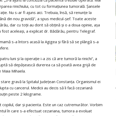
rparea rinichiului, cu tot cu formaţiunea tumorală. Şansele
ie. Nu s-ar fi ajuns aici. Trebuia, însă, să renunţe la
mână din nou gravidă”, a spus medicul-şef. Toate aceste
rău, dar cu toţii au dorit să obţină şi o a doua opinie, aşa
e au fost aceleaşi, a explicat dr. Bădărău, pentru Telegraf.
a mamă s-a întors acasă la Agigea şi fără să se plângă s-a
ufere.
tru luni și la operație i-a zis că are tumoră la rinichi“, a
 luptă să depăşească durerea ca să poată avea grijă de
e Maia Mihaela.
 stare gravă la Spitalul Județean Constanța. Organismul ei
lupta cu cancerul. Medicii au decis să îi facă cezariană
 puțin peste 2 kilograme.
t copilul, dar şi pacienta. Este un caz cutremurător. Vorbim
tul în care s-a efectuat cezariana, tumora a evoluat