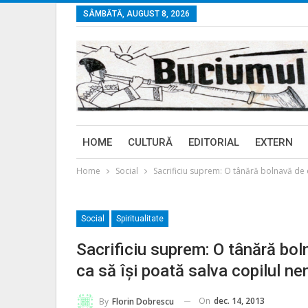
SÂMBĂTĂ, AUGUST 8, 2026
HOME
CULTURĂ
EDITORIAL
EXTERN
Home
Social
Sacrificiu suprem: O tânără bolnavă de 
Social
Spiritualitate
Sacrificiu suprem: O tânără bo
ca să își poată salva copilul n
On
dec. 14, 2013
By
Florin Dobrescu