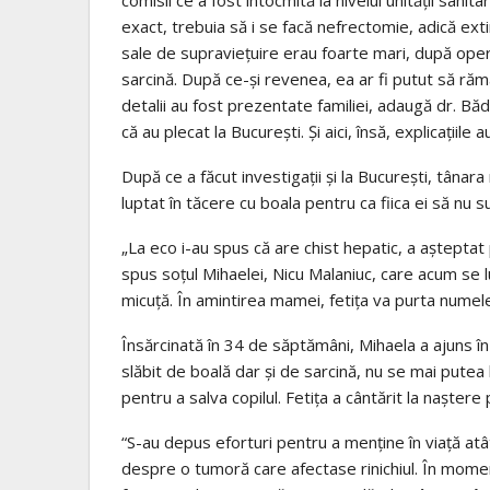
exact, trebuia să i se facă nefrectomie, adică exti
sale de supravieţuire erau foarte mari, după operaţ
sarcină. După ce-şi revenea, ea ar fi putut să ră
detalii au fost prezentate familiei, adaugă dr. Bădă
că au plecat la Bucureşti. Şi aici, însă, explicaţiil
După ce a făcut investigaţii şi la Bucureşti, tânar
luptat în tăcere cu boala pentru ca fiica ei să nu s
„La eco i-au spus că are chist hepatic, a așteptat pa
spus soțul Mihaelei, Nicu Malaniuc, care acum se
micuţă. În amintirea mamei, fetița va purta numel
Însărcinată în 34 de săptămâni, Mihaela a ajuns în
slăbit de boală dar și de sarcină, nu se mai putea 
pentru a salva copilul. Fetiţa a cântărit la naştere
“S-au depus eforturi pentru a menţine în viaţă atâ
despre o tumoră care afectase rinichiul. În momen