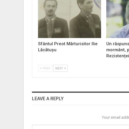
Sfântul Preot Mărturisitor Ilie
Un răspuns
Lăcătușu
mormânt, p
Rezistențe
PREV
NEXT
LEAVE A REPLY
Your email addr