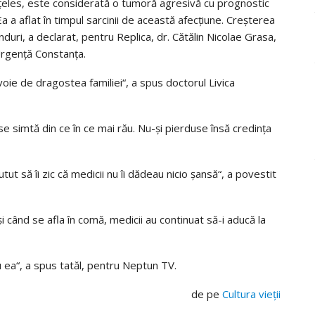
nţeles, este considerată o tumoră agresivă cu prognostic
Ea a aflat în timpul sarcinii de această afecţiune. Creşterea
duri, a declarat, pentru Replica, dr. Cătălin Nicolae Grasa,
 Urgenţă Constanţa.
voie de dragostea familiei“, a spus doctorul Livica
 se simtă din ce în ce mai rău. Nu-şi pierduse însă credinţa
t să îi zic că medicii nu îi dădeau nicio șansă“, a povestit
i când se afla în comă, medicii au continuat să-i aducă la
 ea“, a spus tatăl, pentru Neptun TV.
de pe
Cultura vieţii