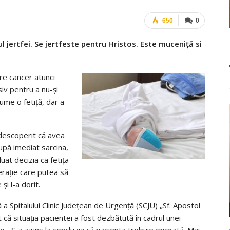
650
0
jertfei. Se jertfeste pentru Hristos. Este muceniță si
re cancer atunci
iv pentru a nu-şi
ume o fetiţă, dar a
descoperit că avea
rupă imediat sarcina,
luat decizia ca fetiţa
erație care putea să
și l-a dorit.
 a Spitalului Clinic Judeţean de Urgenţă (SCJU) „Sf. Apostol
 că situaţia pacientei a fost dezbătută în cadrul unei
tare. „S-a ajuns la concluzia că pacienta trebuie operată. Mai