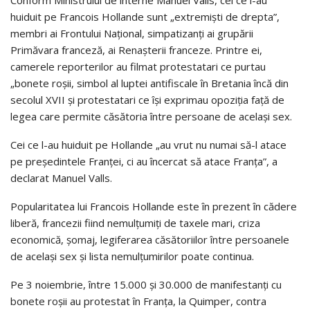
huiduit pe Francois Hollande sunt „extremişti de drepta”,
membri ai Frontului Naţional, simpatizanţi ai grupării
Primăvara franceză, ai Renaşterii franceze. Printre ei,
camerele reporterilor au filmat protestatari ce purtau
„bonete roşii, simbol al luptei antifiscale în Bretania încă din
secolul XVII şi protestatari ce îşi exprimau opoziţia faţă de
legea care permite căsătoria între persoane de acelaşi sex.
Cei ce l-au huiduit pe Hollande „au vrut nu numai să-l atace
pe preşedintele Franţei, ci au încercat să atace Franţa”, a
declarat Manuel Valls.
Popularitatea lui Francois Hollande este în prezent în cădere
liberă, francezii fiind nemulţumiţi de taxele mari, criza
economică, şomaj, legiferarea căsătoriilor între persoanele
de acelaşi sex şi lista nemulţumirilor poate continua.
Pe 3 noiembrie, între 15.000 şi 30.000 de manifestanţi cu
bonete roşii au protestat în Franţa, la Quimper, contra