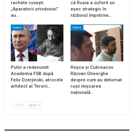
rachete rusești.
că Rusia a suferit un
„Aparatorii ortodoxiei”
eșec strategic în
au…
războiul împotriva…
Extern
Extern
Putin a redenumit
Roșca și Cubreacov.
Academia FSB după
Răzvan Gheorghe
Felix Dzerjinski, atrocele
despre cum au deturnat
arhitect al Terorii…
rușii mișcarea
națională…
PREV
NEXT