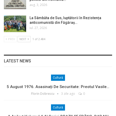
aug. 3, 2026
La Sâmbăta de Sus, luptătorii în Rezistența
anticomunistă din Făgăraș…
iul. 27, 2026
PREV
NEXT
1 of 2.484
LATEST NEWS
Cultură
5 August 1976. Asasinați De Securitate: Preotul Vasile…
Florin Dobrescu
3 zile ago
0
Cultură