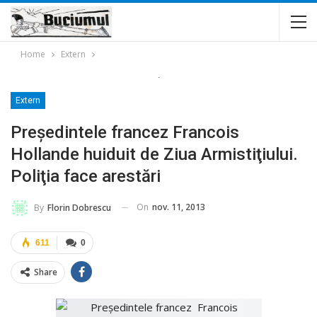
Home
Extern
Extern
Preşedintele francez Francois
Hollande huiduit de Ziua Armistiţiului.
Poliţia face arestări
On
nov. 11, 2013
By
Florin Dobrescu
611
0
Share