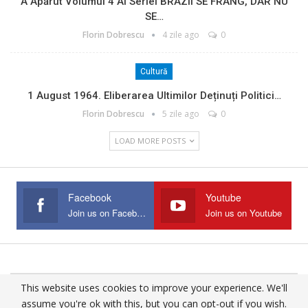
A Apărut Volumul 4 Al Seriei BRAZII SE FRÂNG, DAR NU
SE…
Florin Dobrescu
4 zile ago
0
Cultură
1 August 1964. Eliberarea Ultimilor Deținuți Politici…
Florin Dobrescu
5 zile ago
0
LOAD MORE POSTS
Facebook
Youtube
Join us on Facebook
Join us on Youtube
This website uses cookies to improve your experience. We'll
© 2025 - All Rights Reserved.
assume you're ok with this, but you can opt-out if you wish.