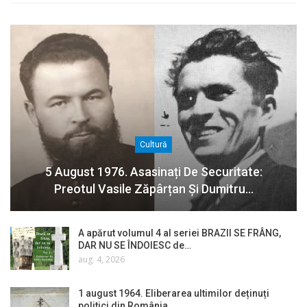
Cultură
5 August 1976. Asasinați De Securitate:
Preotul Vasile Zăpârțan Și Dumitru…
A apărut volumul 4 al seriei BRAZII SE FRÂNG,
DAR NU SE ÎNDOIESC de…
aug. 4, 2026
1 august 1964. Eliberarea ultimilor deținuți
politici din România…