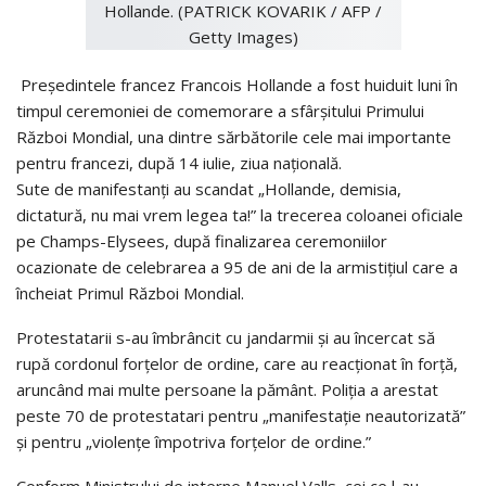
Preşedintele francez Francois Hollande a fost huiduit luni în
timpul ceremoniei de comemorare a sfârşitului Primului
Război Mondial, una dintre sărbătorile cele mai importante
pentru francezi, după 14 iulie, ziua naţională.
Sute de manifestanţi au scandat „Hollande, demisia,
dictatură, nu mai vrem legea ta!” la trecerea coloanei oficiale
pe Champs-Elysees, după finalizarea ceremoniilor
ocazionate de celebrarea a 95 de ani de la armistiţiul care a
încheiat Primul Război Mondial.
Protestatarii s-au îmbrâncit cu jandarmii şi au încercat să
rupă cordonul forţelor de ordine, care au reacţionat în forţă,
aruncând mai multe persoane la pământ. Poliţia a arestat
peste 70 de protestatari pentru „manifestaţie neautorizată”
şi pentru „violenţe împotriva forţelor de ordine.”
Conform Ministrului de interne Manuel Valls, cei ce l-au