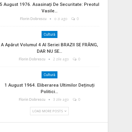
5 August 1976. Asasinați De Securitate: Preotul
Vasile…
Florin Dobrescu
o zi ago
0
Cultură
A Apărut Volumul 4 Al Seriei BRAZII SE FRÂNG,
DAR NU SE…
Florin Dobrescu
2 zile ago
0
Cultură
1 August 1964. Eliberarea Ultimilor Deținuți
Politici…
Florin Dobrescu
3 zile ago
0
LOAD MORE POSTS