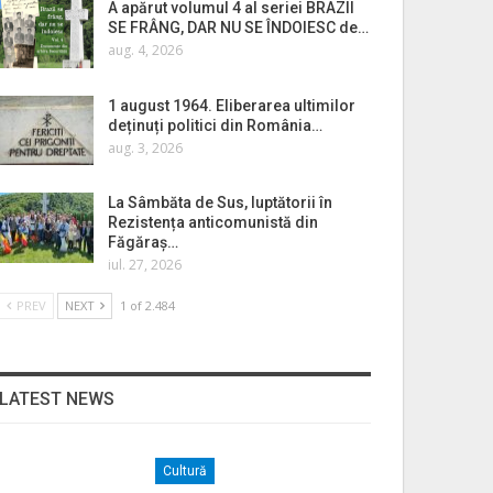
A apărut volumul 4 al seriei BRAZII
SE FRÂNG, DAR NU SE ÎNDOIESC de…
aug. 4, 2026
1 august 1964. Eliberarea ultimilor
deținuți politici din România…
aug. 3, 2026
La Sâmbăta de Sus, luptătorii în
Rezistența anticomunistă din
Făgăraș…
iul. 27, 2026
PREV
NEXT
1 of 2.484
LATEST NEWS
Cultură