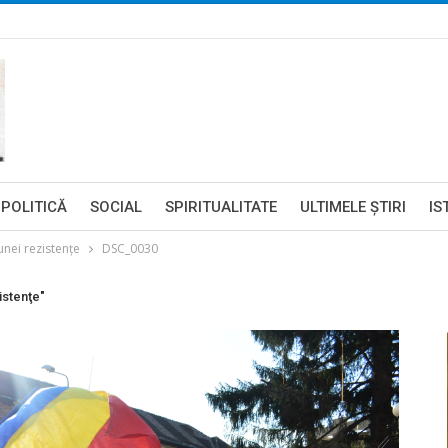
POLITICĂ
SOCIAL
SPIRITUALITATE
ULTIMELE ŞTIRI
IS
unei rezistenţe
DSC_0030
istenţe"