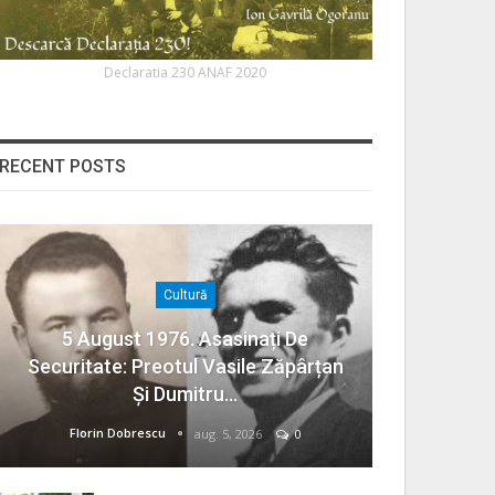
Declaratia 230 ANAF 2020
RECENT POSTS
Cultură
5 August 1976. Asasinați De
Securitate: Preotul Vasile Zăpârțan
Și Dumitru…
Florin Dobrescu
aug. 5, 2026
0