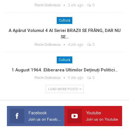
Florin Dobrescu
3 zile ago
0
Cultură
A Apărut Volumul 4 Al Seriei BRAZII SE FRÂNG, DAR NU
SE…
Florin Dobrescu
4 zile ago
0
Cultură
1 August 1964. Eliberarea Ultimilor Deținuți Politici…
Florin Dobrescu
5 zile ago
0
LOAD MORE POSTS
Facebook
Youtube
Join us on Facebook
Join us on Youtube