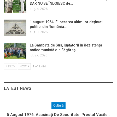
DAR NU SE ÎNDOIESC de…
aug. 4, 2026
1 august 1964. Eliberarea ultimilor deținuți
politici din România…
aug. 3, 2026
La Sâmbăta de Sus, luptătorii în Rezistența
anticomunistă din Făgăraș…
iul. 27, 2026
PREV
NEXT
1 of 2.484
LATEST NEWS
Cultură
5 August 1976. Asasinați De Securitate: Preotul Vasile…