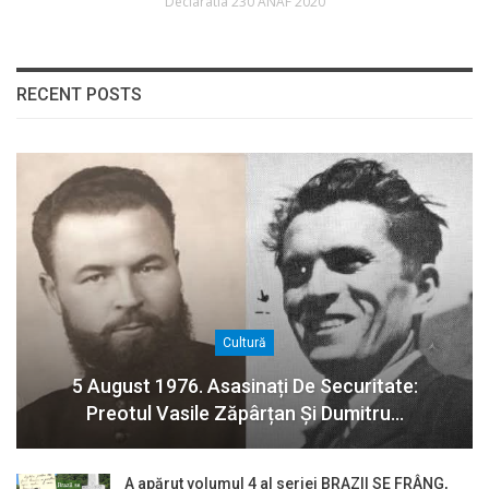
Declaratia 230 ANAF 2020
RECENT POSTS
Cultură
5 August 1976. Asasinați De Securitate:
Preotul Vasile Zăpârțan Și Dumitru…
A apărut volumul 4 al seriei BRAZII SE FRÂNG,