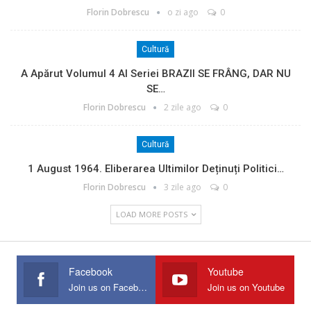
Florin Dobrescu
o zi ago
0
Cultură
A Apărut Volumul 4 Al Seriei BRAZII SE FRÂNG, DAR NU
SE…
Florin Dobrescu
2 zile ago
0
Cultură
1 August 1964. Eliberarea Ultimilor Deținuți Politici…
Florin Dobrescu
3 zile ago
0
LOAD MORE POSTS
Facebook
Youtube
Join us on Facebook
Join us on Youtube