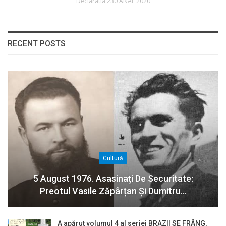
Declaratia 230 ANAF 2020
RECENT POSTS
Cultură
5 August 1976. Asasinați De Securitate:
Preotul Vasile Zăpârțan Și Dumitru…
A apărut volumul 4 al seriei BRAZII SE FRÂNG,