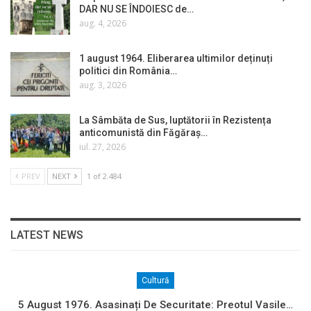
DAR NU SE ÎNDOIESC de…
aug. 4, 2026
1 august 1964. Eliberarea ultimilor deținuți
politici din România…
aug. 3, 2026
La Sâmbăta de Sus, luptătorii în Rezistența
anticomunistă din Făgăraș…
iul. 27, 2026
PREV
NEXT
1 of 2.484
LATEST NEWS
Cultură
5 August 1976. Asasinați De Securitate: Preotul Vasile…