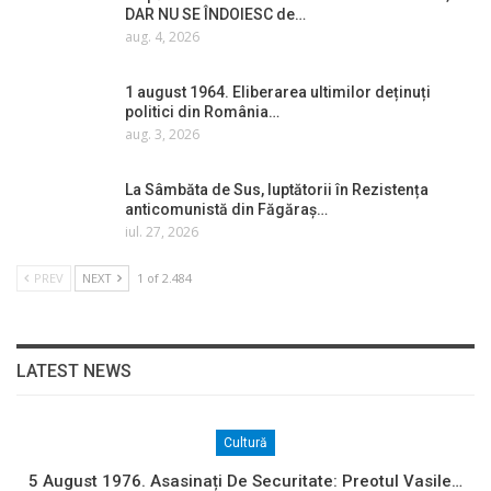
DAR NU SE ÎNDOIESC de…
aug. 4, 2026
1 august 1964. Eliberarea ultimilor deținuți
politici din România…
aug. 3, 2026
La Sâmbăta de Sus, luptătorii în Rezistența
anticomunistă din Făgăraș…
iul. 27, 2026
PREV
NEXT
1 of 2.484
LATEST NEWS
Cultură
5 August 1976. Asasinați De Securitate: Preotul Vasile…