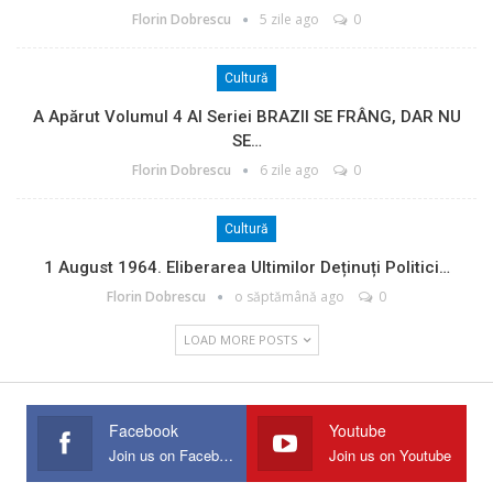
Florin Dobrescu
5 zile ago
0
Cultură
A Apărut Volumul 4 Al Seriei BRAZII SE FRÂNG, DAR NU
SE…
Florin Dobrescu
6 zile ago
0
Cultură
1 August 1964. Eliberarea Ultimilor Deținuți Politici…
Florin Dobrescu
o săptămână ago
0
LOAD MORE POSTS
Facebook
Youtube
Join us on Facebook
Join us on Youtube