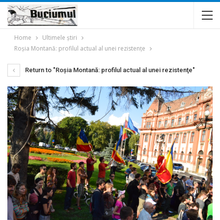
Home
Ultimele ştiri
Roşia Montană: profilul actual al unei rezistenţe
Return to "Roşia Montană: profilul actual al unei rezistenţe"