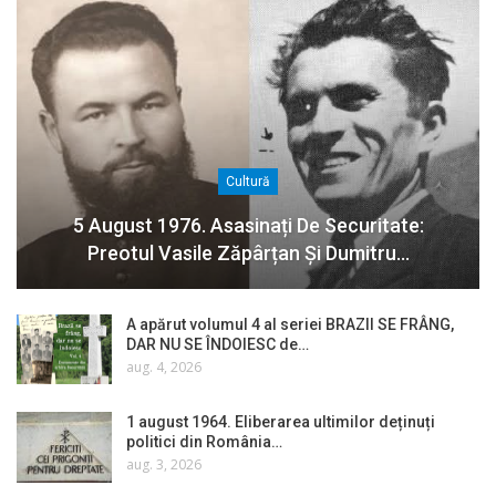
Cultură
5 August 1976. Asasinați De Securitate:
Preotul Vasile Zăpârțan Și Dumitru…
A apărut volumul 4 al seriei BRAZII SE FRÂNG,
DAR NU SE ÎNDOIESC de…
aug. 4, 2026
1 august 1964. Eliberarea ultimilor deținuți
politici din România…
aug. 3, 2026