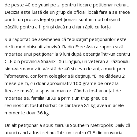
de peste 40 de yuani pe zi pentru fiecare petiţionar reţinut.
Decizia este luată de un grup de oficiali locali fara a se trece
printr-un proces legal şi petiţionarii sunt în mod obişnuit
păcăliţi pentru a fi prinşi dacă nu chiar răpiţi cu forţa.
S-a raportat de asemenea că “educaţia” petiţionarilor este
de în mod obişnuit abuzivă. Radio Free Asia a raportează
moartea unui petiţionar la 9 luni după detenţia într-un centru
CLE din provincia Shaanxi. Xu Lingjun, un veteran al războiului
sino-vietnamez în vârstă de 40 şi ceva de ani, a murit prin
înfometare, conform colegilor săi deţinuţi. “Ei ne dădeau 2
mese pe zi, cu doar aproximativ 100 grame de orez la
fiecare masă”, a spus un martor. Când a fost anunţat de
moartea sa, familia lui Xu a primit un trup greu de
recunoscut: fostul bărbat ce cântărea 81 kg avea în acele
momente doar 36 kg.
Un alt petiţionar a spus ziarului Southern Metropolis Daily că
atunci când a fost reţinut într-un centru CLE din provincia