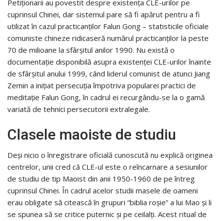
Petiţionarii au povestit despre existenţa CLE-urilor pe
cuprinsul Chinei, dar sistemul pare să fi apărut pentru a fi
utilizat în cazul practicanţilor Falun Gong – statisticile oficiale
comuniste chineze ridicaseră numărul practicanţilor la peste
70 de milioane la sfârşitul anilor 1990. Nu există o
documentaţie disponibilă asupra existenţei CLE-urilor înainte
de sfârşitul anului 1999, când liderul comunist de atunci Jiang
Zemin a iniţiat persecuţia împotriva popularei practici de
meditaţie Falun Gong, în cadrul ei recurgându-se la o gamă
variată de tehnici persecutorii extralegale.
Clasele maoiste de studiu
Deşi nicio o înregistrare oficială cunoscută nu explică originea
centrelor, unii cred că CLE-ul este o reîncarnare a sesiunilor
de studiu de tip Maoist din anii 1950-1960 de pe întreg
cuprinsul Chinei. În cadrul acelor studii masele de oameni
erau obligate să citească în grupuri “biblia roşie” a lui Mao şi li
se spunea să se critice puternic şi pe ceilalţi. Acest ritual de