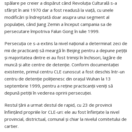
spălare pe creier a dispărut când Revoluţia Culturală s-a
sfârşit în anii 1970 dar a fost readusă la viaţă, cu unele
modificări şi îndreptată doar asupra unui segment al
populaţiei, când Jiang Zemin a început campania sa de
persecutare împotriva Falun Gong în iulie 1999.
Persecuţia ce s-a extins la nivel naţional a determinat zeci de
mii de practicanţi să meargă în Beijing pentru a depune peţiţii
şi majoritatea dintre ei au fost trimişi în închisori, lagăre de
muncă şi alte centre de detenţie. Conform documentaţiei
existente, primul centru CLE cunoscut a fost deschis într-un
centru de detenţie poliţienesc din oraşul Wuhan la 13
septembrie 1999, pentru a reţine practicanţii veniţi să
depună petiţii în vederea opririi persecuţiei.
Restul ţării a urmat destul de rapid, cu 23 de provincii
înfiinţând propriile lor CLE-uri: ele au fost înfiinţate la nivel
provincial, districtual, comunal şi chiar la nivelul comitetului de
cartier.