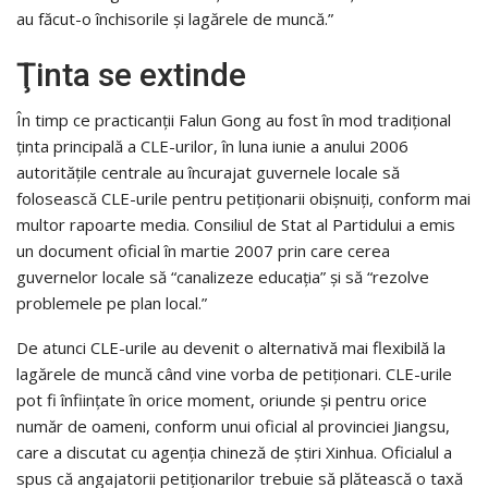
au făcut-o închisorile şi lagărele de muncă.”
Ţinta se extinde
În timp ce practicanţii Falun Gong au fost în mod tradiţional
ţinta principală a CLE-urilor, în luna iunie a anului 2006
autorităţile centrale au încurajat guvernele locale să
folosească CLE-urile pentru petiţionarii obişnuiţi, conform mai
multor rapoarte media. Consiliul de Stat al Partidului a emis
un document oficial în martie 2007 prin care cerea
guvernelor locale să “canalizeze educaţia” şi să “rezolve
problemele pe plan local.”
De atunci CLE-urile au devenit o alternativă mai flexibilă la
lagărele de muncă când vine vorba de petiţionari. CLE-urile
pot fi înfiinţate în orice moment, oriunde şi pentru orice
număr de oameni, conform unui oficial al provinciei Jiangsu,
care a discutat cu agenţia chineză de ştiri Xinhua. Oficialul a
spus că angajatorii petiţionarilor trebuie să plătească o taxă