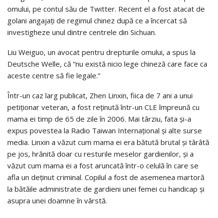
omului, pe contul său de Twitter. Recent el a fost atacat de
golani angajaţi de regimul chinez după ce a încercat să
investigheze unul dintre centrele din Sichuan.
Liu Weiguo, un avocat pentru drepturile omului, a spus la
Deutsche Welle, că “nu există nicio lege chineză care face ca
aceste centre să fie legale.”
Într-un caz larg publicat, Zhen Linxin, fiica de 7 ani a unui
petiţionar veteran, a fost reţinută într-un CLE împreună cu
mama ei timp de 65 de zile în 2006. Mai târziu, fata şi-a
expus povestea la Radio Taiwan Internaţional şi alte surse
media. Linxin a văzut cum mama ei era bătută brutal şi târâtă
pe jos, hrănită doar cu resturile meselor gardienilor, şi a
văzut cum mama ei a fost aruncată într-o celulă în care se
afla un deţinut criminal. Copilul a fost de asemenea martoră
la bătăile administrate de gardieni unei femei cu handicap şi
asupra unei doamne în vârstă.