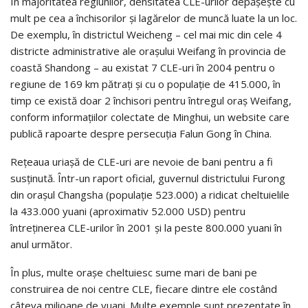
În majoritatea regiunilor, densitatea CLE-urilor depăşeşte cu
mult pe cea a închisorilor şi lagărelor de muncă luate la un loc.
De exemplu, în districtul Weicheng – cel mai mic din cele 4
districte administrative ale oraşului Weifang în provincia de
coastă Shandong – au existat 7 CLE-uri în 2004 pentru o
regiune de 169 km pătraţi şi cu o populaţie de 415.000, în
timp ce există doar 2 închisori pentru întregul oraş Weifang,
conform informaţiilor colectate de Minghui, un website care
publică rapoarte despre persecuţia Falun Gong în China.
Reţeaua uriaşă de CLE-uri are nevoie de bani pentru a fi
susţinută. Într-un raport oficial, guvernul districtului Furong
din oraşul Changsha (populaţie 523.000) a ridicat cheltuielile
la 433.000 yuani (aproximativ 52.000 USD) pentru
întreţinerea CLE-urilor în 2001 şi la peste 800.000 yuani în
anul următor.
În plus, multe oraşe cheltuiesc sume mari de bani pe
construirea de noi centre CLE, fiecare dintre ele costând
câteva milioane de yuani. Multe exemple sunt prezentate în