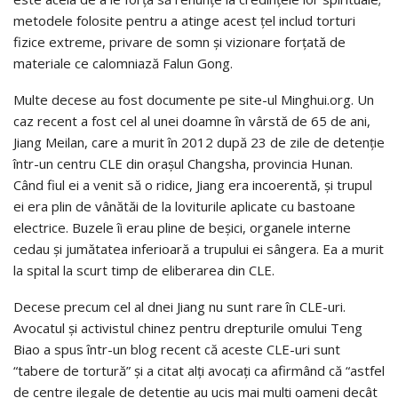
metodele folosite pentru a atinge acest ţel includ torturi
fizice extreme, privare de somn şi vizionare forţată de
materiale ce calomniază Falun Gong.
Multe decese au fost documente pe site-ul Minghui.org. Un
caz recent a fost cel al unei doamne în vârstă de 65 de ani,
Jiang Meilan, care a murit în 2012 după 23 de zile de detenţie
într-un centru CLE din oraşul Changsha, provincia Hunan.
Când fiul ei a venit să o ridice, Jiang era incoerentă, şi trupul
ei era plin de vânătăi de la loviturile aplicate cu bastoane
electrice. Buzele îi erau pline de beşici, organele interne
cedau şi jumătatea inferioară a trupului ei sângera. Ea a murit
la spital la scurt timp de eliberarea din CLE.
Decese precum cel al dnei Jiang nu sunt rare în CLE-uri.
Avocatul şi activistul chinez pentru drepturile omului Teng
Biao a spus într-un blog recent că aceste CLE-uri sunt
“tabere de tortură” şi a citat alţi avocaţi ca afirmând că “astfel
de centre ilegale de detenţie au ucis mai mulţi oameni decât