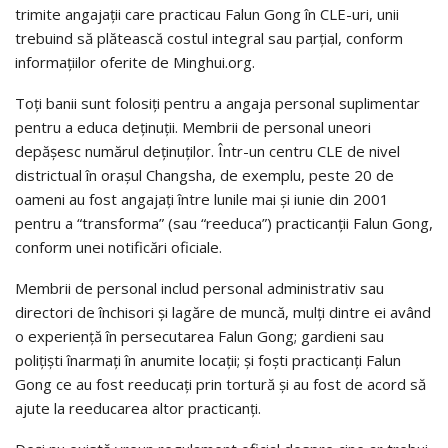
trimite angajaţii care practicau Falun Gong în CLE-uri, unii
trebuind să plătească costul integral sau parţial, conform
informaţiilor oferite de Minghui.org.
Toţi banii sunt folosiţi pentru a angaja personal suplimentar
pentru a educa deţinuţii. Membrii de personal uneori
depăşesc numărul deţinuţilor. Într-un centru CLE de nivel
districtual în oraşul Changsha, de exemplu, peste 20 de
oameni au fost angajaţi între lunile mai şi iunie din 2001
pentru a “transforma” (sau “reeduca”) practicanţii Falun Gong,
conform unei notificări oficiale.
Membrii de personal includ personal administrativ sau
directori de închisori şi lagăre de muncă, mulţi dintre ei având
o experienţă în persecutarea Falun Gong; gardieni sau
poliţişti înarmaţi în anumite locaţii; şi foşti practicanţi Falun
Gong ce au fost reeducaţi prin tortură şi au fost de acord să
ajute la reeducarea altor practicanţi.