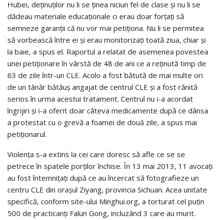
Hubei, deţinuţilor nu li se ţinea niciun fel de clase şi nu li se
dădeau materiale educaţionale ci erau doar forţaţi să
semneze garanţii că nu vor mai petiţiona. Nu li se permitea
să vorbească între ei şi erau monitorizaţi toată ziua, chiar şi
la baie, a spus el. Raportul a relatat de asemenea povestea
unei petiţionare în vârstă de 48 de ani ce a reţinută timp de
63 de zile într-un CLE. Acolo a fost bătută de mai multe ori
de un tânăr bătăuş angajat de centrul CLE şi a fost rănită
serios în urma acestui tratament. Centrul nu i-a acordat
îngrijiri şi i-a oferit doar câteva medicamente după ce dânsa
a protestat cu o grevă a foamei de două zile, a spus mai
petiţionarul.
Violenţa s-a extins la cei care doresc să afle ce se se
petrece în spatele porţilor închise. În 13 mai 2013, 11 avocaţi
au fost întemniţaţi după ce au încercat să fotografieze un
centru CLE din oraşul Ziyang, provincia Sichuan. Acea unitate
specifică, conform site-ului Minghui.org, a torturat cel puţin
500 de practicanţi Falun Gong, incluzând 3 care au murit.