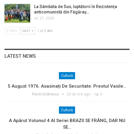
La Sâmbăta de Sus, luptătorii în Rezistența
anticomunistă din Făgăraș…
iul. 27, 2026
PREV
NEXT
1 of 2.484
LATEST NEWS
Cultură
5 August 1976. Asasinați De Securitate: Preotul Vasile…
Florin Dobrescu
20 de ore ago
0
Cultură
A Apărut Volumul 4 Al Seriei BRAZII SE FRÂNG, DAR NU
SE…