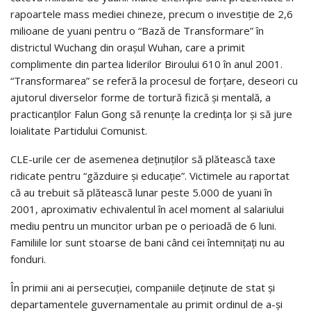
rapoartele mass mediei chineze, precum o investiţie de 2,6
milioane de yuani pentru o “Bază de Transformare” în
districtul Wuchang din oraşul Wuhan, care a primit
complimente din partea liderilor Biroului 610 în anul 2001.
“Transformarea” se referă la procesul de forţare, deseori cu
ajutorul diverselor forme de tortură fizică şi mentală, a
practicanţilor Falun Gong să renunţe la credinţa lor şi să jure
loialitate Partidului Comunist.
CLE-urile cer de asemenea deţinuţilor să plătească taxe
ridicate pentru “găzduire şi educaţie”. Victimele au raportat
că au trebuit să plătească lunar peste 5.000 de yuani în
2001, aproximativ echivalentul în acel moment al salariului
mediu pentru un muncitor urban pe o perioadă de 6 luni.
Familiile lor sunt stoarse de bani când cei întemniţaţi nu au
fonduri.
În primii ani ai persecuţiei, companiile deţinute de stat şi
departamentele guvernamentale au primit ordinul de a-şi