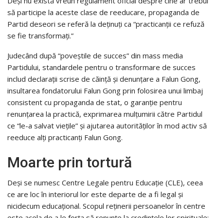
Deşi nu există vreun regulament oficial despre cine ar trebui
să participe la aceste clase de reeducare, propaganda de
Partid deseori se referă la deţinuţi ca “practicanţii ce refuză
se fie transformaţi.”
Judecând după “poveştile de succes” din mass media
Partidului, standardele pentru o transformare de succes
includ declaraţii scrise de căinţă şi denunţare a Falun Gong,
insultarea fondatorului Falun Gong prin folosirea unui limbaj
consistent cu propaganda de stat, o garanţie pentru
renunţarea la practică, exprimarea mulţumirii către Partidul
ce “le-a salvat vieţile” şi ajutarea autorităţilor în mod activ să
reeduce alţi practicanţi Falun Gong.
Moarte prin tortură
Deşi se numesc Centre Legale pentru Educaţie (CLE), ceea
ce are loc în interiorul lor este departe de a fi legal şi
nicidecum educaţional. Scopul reţinerii persoanelor în centre
este acela de a le forţa să renunţe la credinţele lor spirituale;