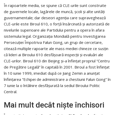
În rapoartele media, se spune că CLE-urile sunt construite
de guvernele locale, lagărele de muncă, şcoli şi alte unităţi
guvernamentale; dar deseori agenţia care supraveghează
CLE-urile este Biroul 610, o forţă însărcinată şi autorizată de
nivelurile superioare ale Partidului pentru a opera în afara
sistemului legal. Organizaţia Mondială pentru Investigarea
Persecuţiei Împotriva Falun Gong, un grup de cercetare,
citează multiple rapoarte ale mass mediei chineze ce susţin
că lideri ai Biroului 610 desfăşoară inspecţii şi evaluări ale
CLE-urilor. Biroul 610 din Beijing şi-a înfiinţat propriul “Centru
de Pregătire Legală” în capitală în 2001. Biroul a fost înfiinţat
în 10 iunie 1999, imediat după ce Jiang Zemin a anunţat
înfiinţarea “Echipei de administrare a chestiunii Falun Gong” în
7 iunie la o întâlnire desfăşurată la sediul Biroului Politic
Central.
Mai mult decât nişte închisori