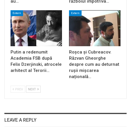
au…
războiul împotriva…
Extern
Extern
Putin a redenumit
Roșca și Cubreacov.
Academia FSB după
Răzvan Gheorghe
Felix Dzerjinski, atrocele
despre cum au deturnat
arhitect al Terorii…
rușii mișcarea
națională…
PREV
NEXT
LEAVE A REPLY