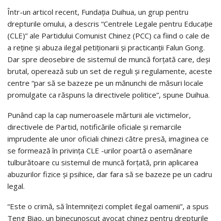
Într-un articol recent, Fundaţia Duihua, un grup pentru
drepturile omului, a descris “Centrele Legale pentru Educaţie
(CLE)” ale Partidului Comunist Chinez (PCC) ca fiind o cale de
a reţine şi abuza ilegal petiţionarii şi practicanţii Falun Gong.
Dar spre deosebire de sistemul de muncă forţată care, deşi
brutal, operează sub un set de reguli şi regulamente, aceste
centre “par să se bazeze pe un mănunchi de măsuri locale
promulgate ca răspuns la directivele politice”, spune Duihua.
Punând cap la cap numeroasele mărturii ale victimelor,
directivele de Partid, notificările oficiale şi remarcile
imprudente ale unor oficiali chinezi către presă, imaginea ce
se formează în privinţa CLE -urilor poartă o asemănare
tulburătoare cu sistemul de muncă forţată, prin aplicarea
abuzurilor fizice şi psihice, dar fara să se bazeze pe un cadru
legal.
“Este o crimă, să întemniţezi complet ilegal oamenii”, a spus
Teng Biao, un binecunoscut avocat chinez pentru drepturile