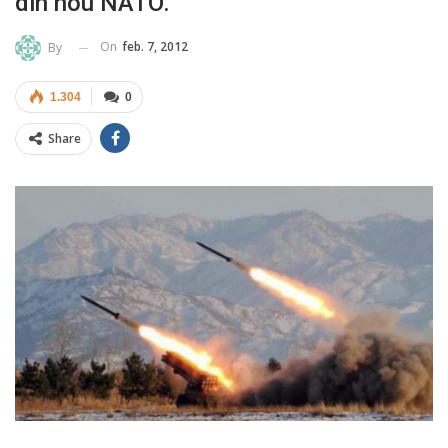
din nou NATO.
On
feb. 7, 2012
By
1.304
0
Share