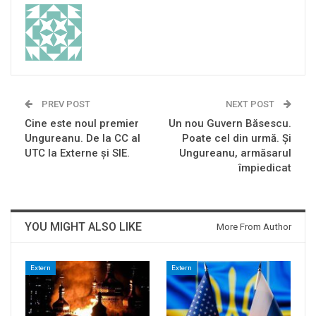
PREV POST
NEXT POST
Cine este noul premier
Un nou Guvern Băsescu.
Ungureanu. De la CC al
Poate cel din urmă. Și
UTC la Externe şi SIE.
Ungureanu, armăsarul
împiedicat
YOU MIGHT ALSO LIKE
More From Author
Extern
Extern