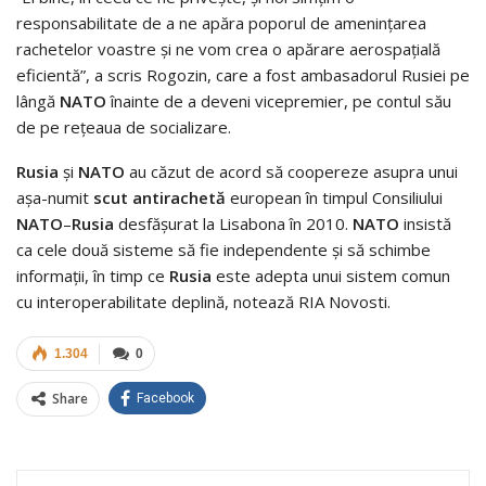
responsabilitate de a ne apăra poporul de ameninţarea
rachetelor voastre şi ne vom crea o apărare aerospaţială
eficientă”, a scris Rogozin, care a fost ambasadorul Rusiei pe
lângă
NATO
înainte de a deveni vicepremier, pe contul său
de pe reţeaua de socializare.
Rusia
şi
NATO
au căzut de acord să coopereze asupra unui
aşa-numit
scut
antirachetă
european în timpul Consiliului
NATO
–
Rusia
desfăşurat la Lisabona în 2010.
NATO
insistă
ca cele două sisteme să fie independente şi să schimbe
informaţii, în timp ce
Rusia
este adepta unui sistem comun
cu interoperabilitate deplină, notează RIA Novosti.
1.304
0
Share
Facebook