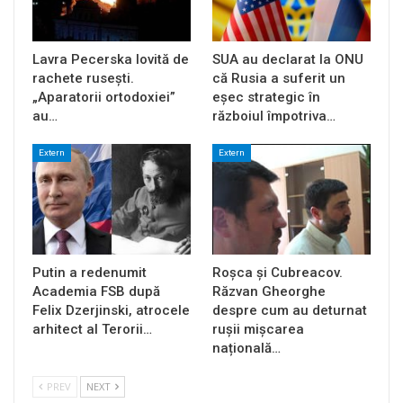
Lavra Pecerska lovită de
SUA au declarat la ONU
rachete rusești.
că Rusia a suferit un
„Aparatorii ortodoxiei”
eșec strategic în
au…
războiul împotriva…
Extern
Extern
Putin a redenumit
Roșca și Cubreacov.
Academia FSB după
Răzvan Gheorghe
Felix Dzerjinski, atrocele
despre cum au deturnat
arhitect al Terorii…
rușii mișcarea
națională…
PREV
NEXT