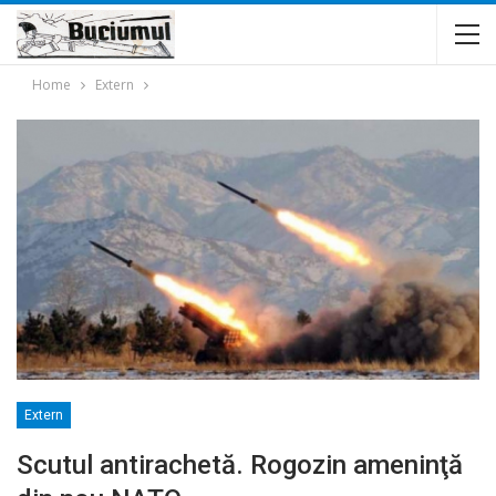
Home
Extern
Extern
Scutul antirachetă. Rogozin ameninţă