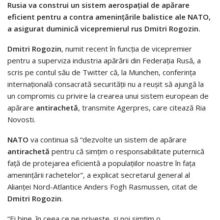
Rusia va construi un sistem aerospaţial de apărare
eficient pentru a contra ameninţările balistice ale NATO,
a asigurat duminică vicepremierul rus Dmitri Rogozin.
Dmitri Rogozin
, numit recent în funcţia de vicepremier
pentru a superviza industria apărării din Federaţia Rusă, a
scris pe contul său de Twitter că, la Munchen, conferinţa
internaţională consacrată securităţii nu a reuşit să ajungă la
un compromis cu privire la crearea unui sistem european de
apărare
antirachetă
, transmite Agerpres, care citează Ria
Novosti.
NATO
va continua să “dezvolte un sistem de apărare
antirachetă
pentru că simţim o responsabilitate puternică
faţă de protejarea eficientă a populaţiilor noastre în faţa
ameninţării rachetelor”, a explicat secretarul general al
Alianţei Nord-Atlantice Anders Fogh Rasmussen, citat de
Dmitri Rogozin
.
“Ei bine, în ceea ce ne priveşte, şi noi simţim o