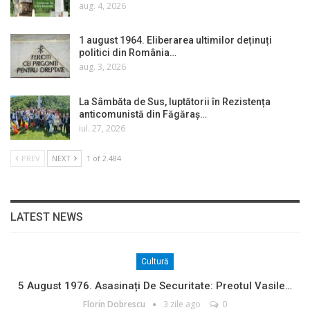
aug. 4, 2026
1 august 1964. Eliberarea ultimilor deținuți
politici din România…
aug. 3, 2026
La Sâmbăta de Sus, luptătorii în Rezistența
anticomunistă din Făgăraș…
iul. 27, 2026
PREV
NEXT
1 of 2.484
LATEST NEWS
Cultură
5 August 1976. Asasinați De Securitate: Preotul Vasile…
Florin Dobrescu
3 zile ago
0