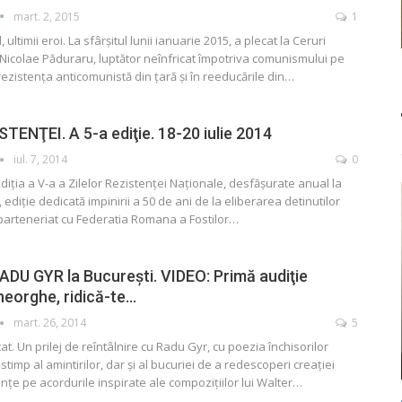
mart. 2, 2015
1
 ultimii eroi. La sfârşitul lunii ianuarie 2015, a plecat la Ceruri
r Nicolae Păduraru, luptător neînfricat împotriva comunismului pe
rezistenţa anticomunistă din ţară şi în reeducările din…
TENŢEI. A 5-a ediţie. 18-20 iulie 2014
iul. 7, 2014
0
Ediţia a V-a a Zilelor Rezistenţei Naţionale, desfăşurate anual la
diţie dedicată impinirii a 50 de ani de la eliberarea detinutilor
In parteneriat cu Federatia Romana a Fostilor…
DU GYR la Bucureşti. VIDEO: Primă audiţie
heorghe, ridică-te…
mart. 26, 2014
5
t. Un prilej de reîntâlnire cu Radu Gyr, cu poezia închisorilor
timp al amintirilor, dar şi al bucuriei de a redescoperi creaţiei
enţe pe acordurile inspirate ale compoziţiilor lui Walter…