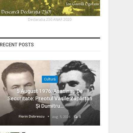
Declaratia 230 ANAF 2020
RECENT POSTS
Cultură
5 August 1976. Asasinați De
Securitate: Preotul Vasile Zăpârțan
Și Dumitru…
Florin Dobrescu
aug. 5, 2026
0