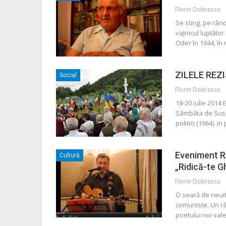
Florin Dobrescu
Se sting, pe rând,
vajnicul luptăto
Oder în 1944, în 
ZILELE REZIS
Social
Florin Dobrescu
18-20 iulie 2014 
Sâmbăta de Sus, e
politici (1964). 
Eveniment RA
Cultură
„Ridică-te G
Florin Dobrescu
O seară de neuita
comuniste. Un răs
poetului noi val