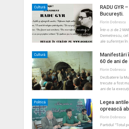
RADU GYR – d
Cultură
Bucureşti.
Florin Dobrescu
Într-o zi de 2 M
Demetrescu, cel 
ale suferinţei 
Manifestări 
Cultură
60 de ani de 
Florin Dobrescu
Dezbatere la Muz
trecute a fost ma
ani de la execuţi
Legea antile
Politică
oprească ab
Florin Dobrescu
Partidul "Totul p