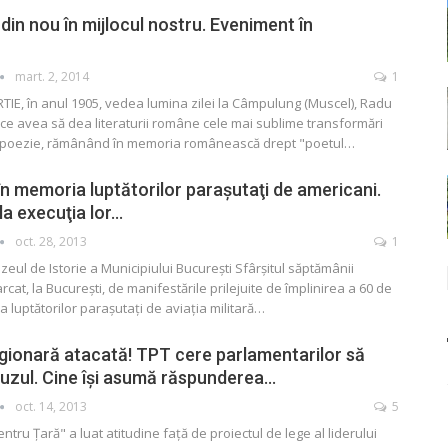
in nou în mijlocul nostru. Eveniment în
mart. 2, 2014
1
ARTIE, în anul 1905, vedea lumina zilei la Câmpulung (Muscel), Radu
ce avea să dea literaturii române cele mai sublime transformări
în poezie, rămânând în memoria românească drept "poetul…
în memoria luptătorilor paraşutaţi de americani.
la execuţia lor…
oct. 28, 2013
1
eul de Istorie a Municipiului Bucureşti Sfârşitul săptămânii
rcat, la Bucureşti, de manifestările prilejuite de împlinirea a 60 de
a luptătorilor paraşutaţi de aviaţia militară
…
gionară atacată! TPT cere parlamentarilor să
uzul. Cine îşi asumă răspunderea…
oct. 14, 2013
5
entru Ţară" a luat atitudine faţă de proiectul de lege al liderului