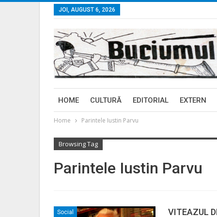
JOI, AUGUST 6, 2026
HOME
CULTURĂ
EDITORIAL
EXTERN
Home
Parintele Iustin Parvu
Browsing Tag
Parintele Iustin Parvu
VITEAZUL DE
Social