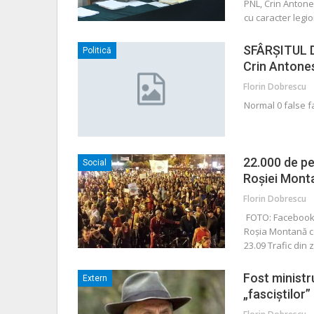
PNL, Crin Antones
cu caracter leg
SFÂRȘITUL D
Politică
Crin Antones
Florin Dobrescu
Normal 0 false 
22.000 de pe
Social
Roşiei Monta
Florin Dobrescu
FOTO: Facebook/
Roşia Montană c
23.09 Trafic din 
Fost ministr
Extern
„fasciștilor”