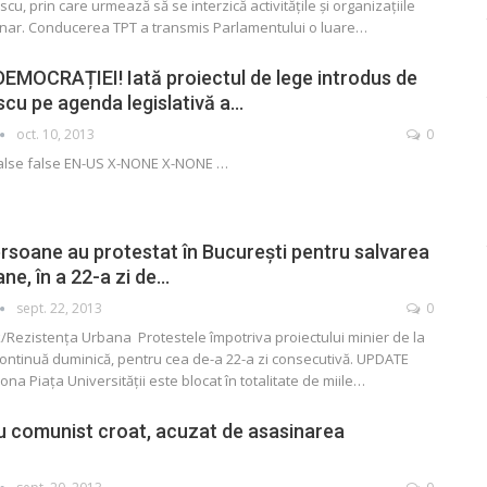
cu, prin care urmează să se interzică activităţile şi organizaţiile
ionar. Conducerea TPT a transmis Parlamentului o luare…
EMOCRAȚIEI! Iată proiectul de lege introdus de
cu pe agenda legislativă a…
oct. 10, 2013
0
false false EN-US X-NONE X-NONE
…
rsoane au protestat în Bucureşti pentru salvarea
ne, în a 22-a zi de…
sept. 22, 2013
0
Rezistenţa Urbana Protestele împotriva proiectului minier de la
ontinuă duminică, pentru cea de-a 22-a zi consecutivă. UPDATE
zona Piaţa Universităţii este blocat în totalitate de miile…
u comunist croat, acuzat de asasinarea