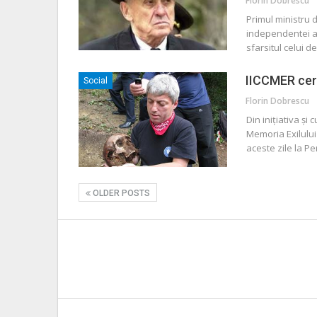
Florin Dobrescu
Primul ministru 
independentei a f
sfarsitul celui d
IICCMER cerc
Social
Florin Dobrescu
Din iniţiativa şi
Memoria Exilului
aceste zile la P
OLDER POSTS