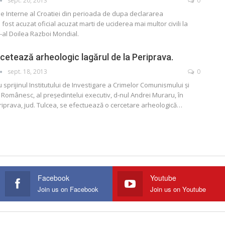
sept. 20, 2013
0
de Interne al Croatiei din perioada de dupa declararea
ost acuzat oficial acuzat marti de uciderea mai multor civili la
e-al Doilea Razboi Mondial.
etează arheologic lagărul de la Periprava.
sept. 18, 2013
0
 cu sprijinul Institutului de Investigare a Crimelor Comunismului şi
 Românesc, al preşedintelui executiv, d-nul Andrei Muraru, în
eriprava, jud. Tulcea, se efectuează o cercetare arheologică…
Facebook
Youtube
Join us on Facebook
Join us on Youtube