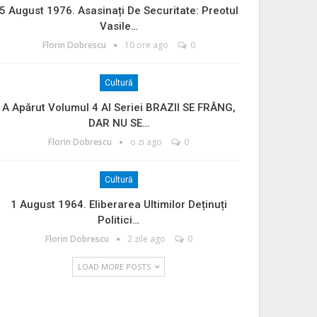
5 August 1976. Asasinați De Securitate: Preotul
Vasile…
Florin Dobrescu
10 ore ago
0
Cultură
A Apărut Volumul 4 Al Seriei BRAZII SE FRÂNG,
DAR NU SE…
Florin Dobrescu
o zi ago
0
Cultură
1 August 1964. Eliberarea Ultimilor Deținuți
Politici…
Florin Dobrescu
2 zile ago
0
LOAD MORE POSTS