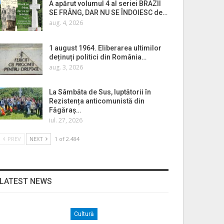
A apărut volumul 4 al seriei BRAZII
SE FRÂNG, DAR NU SE ÎNDOIESC de…
aug. 4, 2026
1 august 1964. Eliberarea ultimilor
deținuți politici din România…
aug. 3, 2026
La Sâmbăta de Sus, luptătorii în
Rezistența anticomunistă din
Făgăraș…
iul. 27, 2026
PREV
NEXT
1 of 2.484
LATEST NEWS
Cultură