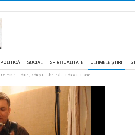
POLITICĂ
SOCIAL
SPIRITUALITATE
ULTIMELE ŞTIRI
IS
: Primă audiţie „Ridică-te Gheorghe, ridică-te Ioane”.