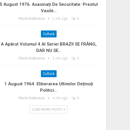
5 August 1976. Asasinați De Securitate: Preotul
Vasile…
Florin Dobrescu
2 zile ago
0
Cultură
A Apărut Volumul 4 Al Seriei BRAZII SE FRÂNG,
DAR NU SE…
Florin Dobrescu
3 zile ago
0
Cultură
1 August 1964. Eliberarea Ultimilor Deținuți
Politici…
Florin Dobrescu
4 zile ago
0
LOAD MORE POSTS