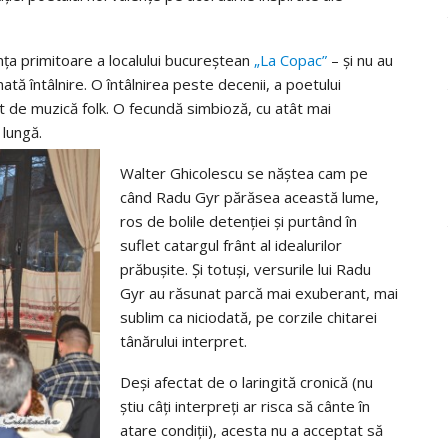
ţa primitoare a localului bucureştean
„La Copac”
– şi nu au
ată întâlnire. O întâlnirea peste decenii, a poetului
pret de muzică folk. O fecundă simbioză, cu atât mai
 lungă.
Walter Ghicolescu se năştea cam pe
când Radu Gyr părăsea această lume,
ros de bolile detenţiei şi purtând în
suflet catargul frânt al idealurilor
prăbuşite. Şi totuşi, versurile lui Radu
Gyr au răsunat parcă mai exuberant, mai
sublim ca niciodată, pe corzile chitarei
tânărului interpret.
Deşi afectat de o laringită cronică (nu
ştiu câţi interpreţi ar risca să cânte în
atare condiţii), acesta nu a acceptat să