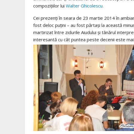
compoziţiilor lui
Walter Ghicolescu.
Cei prezenţi în seara de 23 martie 2014 în ambian
fost deloc puţini – au fost părtaşi la această minun
martirizat între zidurile Aiudului şi tânărul inter
interesantă cu cât puntea peste decenii este mai