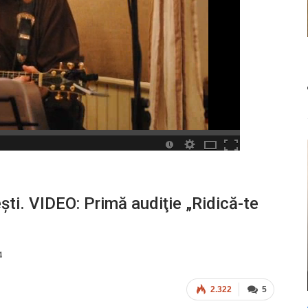
i. VIDEO: Primă audiţie „Ridică-te
4
2.322
5