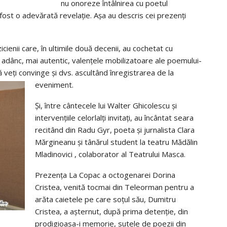
nu onoreze întâlnirea cu poetul
 fost o adevărată revelaţie. Aşa au descris cei prezenţi
cienii care, în ultimile două decenii, au cochetat cu
ai adânc, mai autentic, valenţele mobilizatoare ale poemului-
ă veţi convinge şi dvs. ascultând înregistrarea de la
eveniment.
Şi, între cântecele lui Walter Ghicolescu şi
intervenţiile celorlalţi invitaţi, au încântat seara
recitând din Radu Gyr, poeta şi jurnalista Clara
Mărgineanu şi tânărul student la teatru Mădălin
Mladinovici , colaborator al Teatrului Masca.
Prezenţa La Copac a octogenarei Dorina
Cristea, venită tocmai din Teleorman pentru a
arăta caietele pe care soţul său, Dumitru
Cristea, a aşternut, după prima detenţie, din
prodigioasa-i memorie, sutele de poezii din