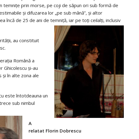
ră în temniţe prin morse, pe coji de săpun ori sub formă de
estimabile şi difuzarea lor „pe sub mână”, şi altor
ea încă de 25 de ani de temniţă, iar pe toţi ceilalţi, inclusiv
tăţii, au constituit
sc.
deraţia Română a
ter Ghicolescu şi-au
şi în alte zona ale
scu este întotdeauna un
etrece sub nimbul
A
relatat Florin Dobrescu