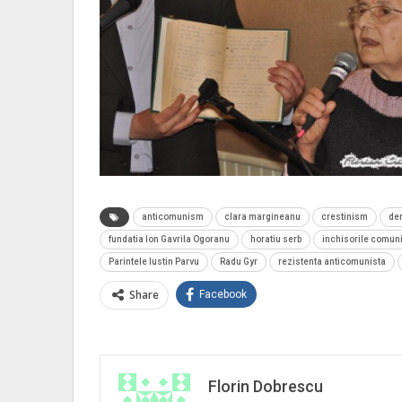
anticomunism
clara margineanu
crestinism
de
fundatia Ion Gavrila Ogoranu
horatiu serb
inchisorile comun
Parintele Iustin Parvu
Radu Gyr
rezistenta anticomunista
Share
Facebook
Florin Dobrescu