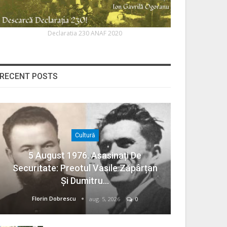
Declaratia 230 ANAF 2020
RECENT POSTS
Cultură
5 August 1976. Asasinați De
Securitate: Preotul Vasile Zăpârțan
Și Dumitru…
Florin Dobrescu
aug. 5, 2026
0