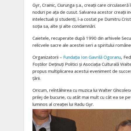
Gyr, Crainic, Ciurunga ş.a., creaţii care circulase
noduri pe aţa de cusut. Salvarea acestor creaţii in
intelectuali şi studenţi, l-a costat pe Dumitru Crist
soţia sa, alte şi alte condamnări.
Caietele, recuperate după 1990 din arhivele Securi
relicvele sacre ale acestei seri a spiritului române
Organizatorii –
Fundaţia Ion Gavrilă Ogoranu
, Fe
Foştilor Deţinuţi Politici şi Asociaţia Culturală Wal
propus multiplicarea acestui eveniment de succes 
ţării.
Oricum, reîntâlnirea cu muzica lui Walter Ghicole
prilej de bucurie, cu atât mai mult cu cât ea se p
luminos al creaţiei lui Radu Gyr.