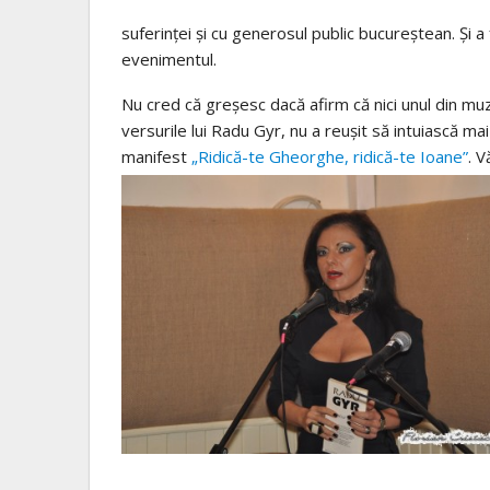
suferinţei şi cu generosul public bucureştean. Şi a
evenimentul.
Nu cred că greşesc dacă afirm că nici unul din muzi
versurile lui Radu Gyr, nu a reuşit să intuiască m
manifest
„Ridică-te Gheorghe, ridică-te Ioane”
. V