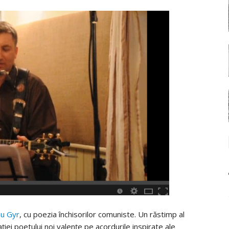
u Gyr
, cu poezia închisorilor comuniste. Un răstimp al
aţiei poetului noi valenţe pe acordurile inspirate ale