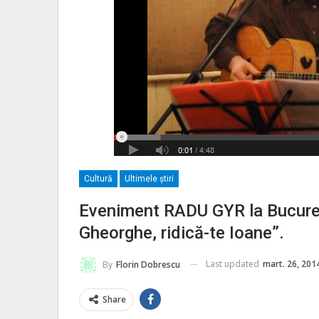
Cultură
Ultimele ştiri
Eveniment RADU GYR la Bucureşt
Gheorghe, ridică-te Ioane”.
Last updated
mart. 26, 201
By
Florin Dobrescu
Share