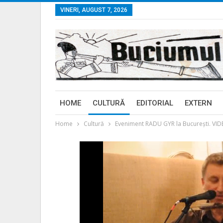
VINERI, AUGUST 7, 2026
HOME
CULTURĂ
EDITORIAL
EXTERN
Home
Cultură
Eveniment RADU GYR la Bucureşti. VIDEO