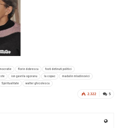
mocratie
florin dobrescu
fosti detinuti politici
iste
ion gavrila ogoranu
la copac
madalin mladinovici
Spiritualitate
walter ghicolescu
2.322
5