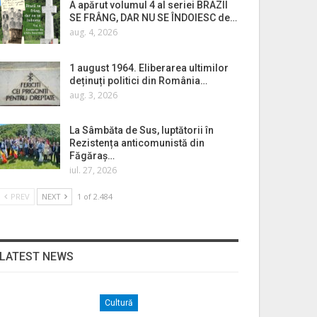
A apărut volumul 4 al seriei BRAZII
SE FRÂNG, DAR NU SE ÎNDOIESC de…
aug. 4, 2026
1 august 1964. Eliberarea ultimilor
deținuți politici din România…
aug. 3, 2026
La Sâmbăta de Sus, luptătorii în
Rezistența anticomunistă din
Făgăraș…
iul. 27, 2026
PREV
NEXT
1 of 2.484
LATEST NEWS
Cultură