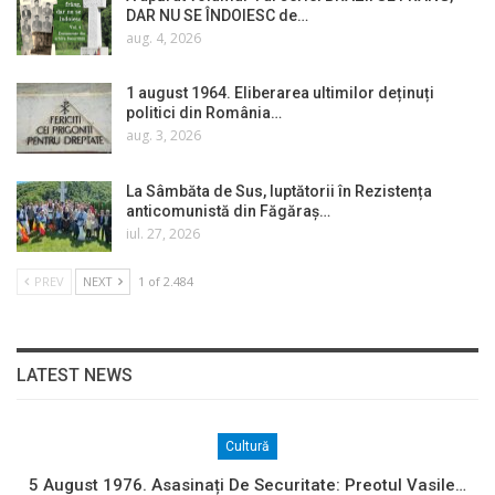
DAR NU SE ÎNDOIESC de…
aug. 4, 2026
1 august 1964. Eliberarea ultimilor deținuți
politici din România…
aug. 3, 2026
La Sâmbăta de Sus, luptătorii în Rezistența
anticomunistă din Făgăraș…
iul. 27, 2026
PREV
NEXT
1 of 2.484
LATEST NEWS
Cultură
5 August 1976. Asasinați De Securitate: Preotul Vasile…