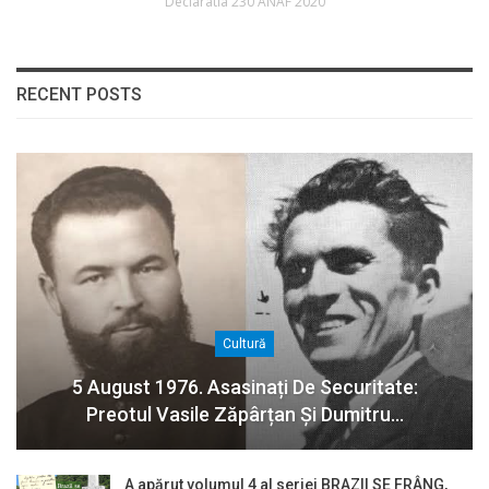
Declaratia 230 ANAF 2020
RECENT POSTS
Cultură
5 August 1976. Asasinați De Securitate:
Preotul Vasile Zăpârțan Și Dumitru…
A apărut volumul 4 al seriei BRAZII SE FRÂNG,