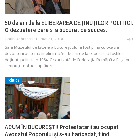
50 de ani de la ELIBERAREA DEŢINUŢILOR POLITICI.
O dezbatere care s-a bucurat de succes.
Florin Dobrescu
mai 21, 2014
0
Sala Muzeului de Istorie a Bucureştiului a fost plină cu ocazia
dezbaterii pe tema împlinirii a 50 de ani de la eliberarea foştilor
deţinuţi politicidin 1964. Organizată de Federaţia Română a Foştilor
Deţinuţi - Politici Luptători…
Politică
ACUM ÎN BUCUREŞTI! Protestatarii au ocupat
Avocatul Poporului şi s-au baricadat, fiind