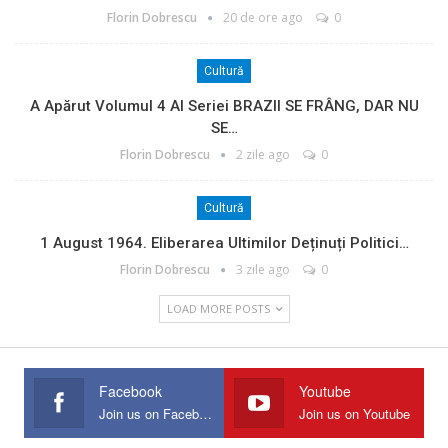
Florin Dobrescu
20 de ore ago
0
Cultură
A Apărut Volumul 4 Al Seriei BRAZII SE FRÂNG, DAR NU
SE…
Florin Dobrescu
2 zile ago
0
Cultură
1 August 1964. Eliberarea Ultimilor Deținuți Politici…
Florin Dobrescu
3 zile ago
0
LOAD MORE POSTS
Facebook
Youtube
Join us on Facebook
Join us on Youtube