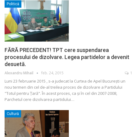
Politică
FĂRĂ PRECEDENT! TPT cere suspendarea
procesului de dizolvare. Legea partidelor a devenit
desuetă.
Alexandru Mihail
feb. 24, 2015
1
Luni 23 februarie 2015 , s-a judecat la Curtea de Apel Bucureşti un
nou termen din cel de-al treilea proces de dizolvare a Partidului
"Totul pentru Ţară". În acest proces, ca şi în cel din 2007-2008,
Parchetul cere dizolvarea partidului…
Cultură