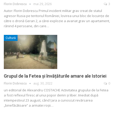
Florin Dobrescu
mai 29, 2026
3
Autor: Florin Dobrescu
Primul incident militar grav creat de statul
agresor Rusia pe teritoriul României, lovirea unui bloc de locuințe de
către o dronă Geran 2, a cărei explozie a avariat grav un apartament,
rănind 4 persoane, din care
…
Cultură
Grupul de la Fetea și învățăturile amare ale Istoriei
Florin Dobrescu
aug. 30, 2022
0
un editorial de Alexandru COSTACHE
Activitatea grupului de la Fetea
a fost reflexul firesc al unui popor demn și liber.
Imediat după
intempestivul 23 august, când țara a cunoscut revărsarea
„binefăcătoare” a armatei roșii
…