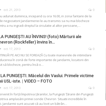
oct. 21, 2013
0
au adunat duminica, incepand cu ora 16.00, in zona fantanii de la
de negociatorii Jandarmeriei le-au transmis sa nu mai blocheze
pentru a nu ingradi dreptul la circulatie al altor persoane,…
A PUNGEŞTI AU ÎNVINS! (foto) Mărturii ale
hevron (Rockfeller) învins în…
oct. 17, 2013
0
INUÃ! PE AICI NU SE FOREAZÃ Cu toate manevrele de intimidare
aducerea în zonã de forte importante de jandarmi, locuitorii din
it sã blocheze, pentru încã o…
LA PUNGEȘTI. Măcelul din Vaslui. Primele victime
nii USL-iste. | VIDEO – FOTO
oct. 17, 2013
0
rvenit în forță împotriva țăranilor, la Pungești Țăranii din Pungești
triva amplasării primei sonde Chevron Situatii incredibile în
 Jandarmii sunt acuzati cã au lovit un bãtrân…