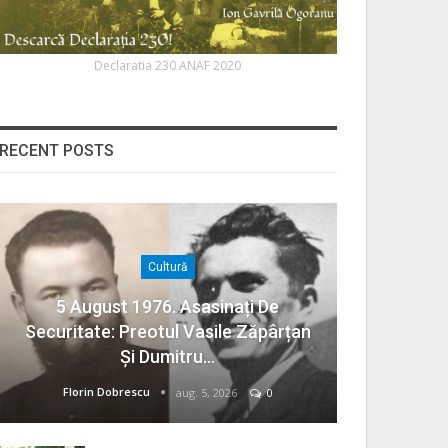
Declaratia 230 ANAF 2020
RECENT POSTS
Cultură
5 August 1976. Asasinați De
Securitate: Preotul Vasile Zăpârțan
Și Dumitru…
Florin Dobrescu
aug. 5, 2026
0