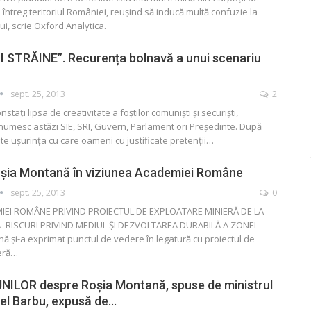
 întreg teritoriul României, reuşind să inducă multă confuzie la
ui, scrie Oxford Analytica.
 STRĂINE”. Recurența bolnavă a unui scenariu
sept. 25, 2013
2
nstați lipsa de creativitate a foștilor comuniști și securiști,
 numesc astăzi SIE, SRI, Guvern, Parlament ori Președinte. După
te ușurința cu care oameni cu justificate pretenții…
șia Montană în viziunea Academiei Române
sept. 25, 2013
0
IEI ROMÂNE PRIVIND PROIECTUL DE EXPLOATARE MINIERĂ DE LA
-RISCURI PRIVIND MEDIUL ŞI DEZVOLTAREA DURABILĂ A ZONEI
şi-a exprimat punctul de vedere în legatură cu proiectul de
eră…
UNILOR despre Roșia Montană, spuse de ministrul
niel Barbu, expusă de…