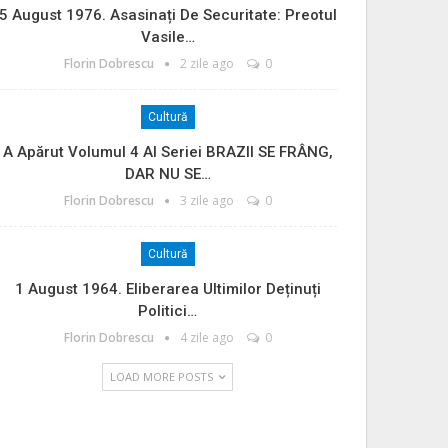
5 August 1976. Asasinați De Securitate: Preotul
Vasile…
Florin Dobrescu
2 zile ago
0
Cultură
A Apărut Volumul 4 Al Seriei BRAZII SE FRÂNG,
DAR NU SE…
Florin Dobrescu
3 zile ago
0
Cultură
1 August 1964. Eliberarea Ultimilor Deținuți
Politici…
Florin Dobrescu
4 zile ago
0
LOAD MORE POSTS