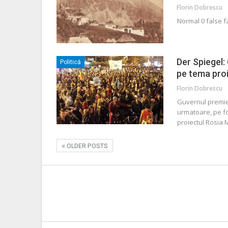
Florin Dobrescu
Normal 0 false 
Der Spiegel:
Politică
pe tema pro
Florin Dobrescu
Guvernul premier
urmatoare, pe fo
proiectul Rosia
OLDER POSTS