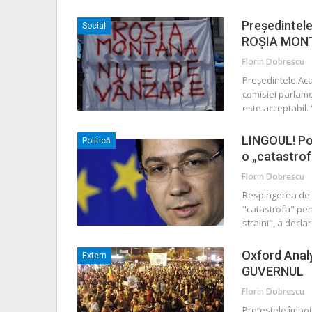
Preşedintel
Social
ROŞIA MONT
Florin Dobrescu
Preşedintele Aca
comisiei parlame
este acceptabil.
LINGOUL! Pon
Politică
o „catastro
Florin Dobrescu
Respingerea de c
"catastrofa" pen
straini", a decla
Oxford Anal
Extern
GUVERNUL
Florin Dobrescu
Protestele împot