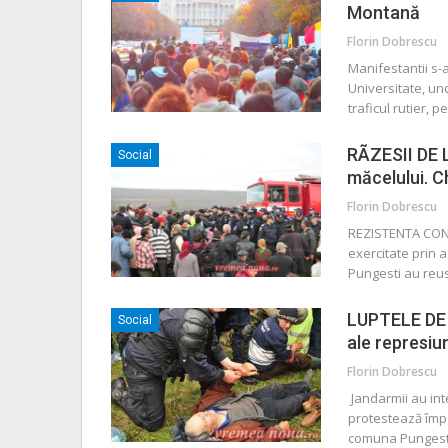
Montană
Florin Dobrescu
Manifestantii s-
Universitate, un
traficul rutier, 
RÃZESII DE L
Social
măcelului. C
Florin Dobrescu
REZISTENTA CONT
exercitate prin 
Pungesti au reus
LUPTELE DE 
Social
ale represiu
Florin Dobrescu
Jandarmii au inte
protestează împo
comuna Pungesti.