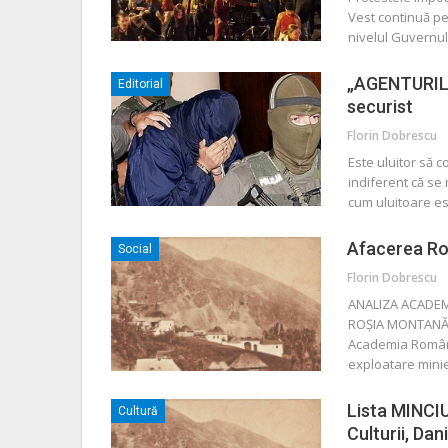
Vest continuă pe
nivelul Guvernul
„AGENTURILI
Editorial
securist
Florin Dobrescu
Este uluitor să co
indiferent că se
cum uluitoare es
Afacerea Ro
Social
Florin Dobrescu
ANALIZA ACADEM
ROŞIA MONTANĂ 
Academia Română 
exploatare mini
Lista MINCI
Cultură
Culturii, Da