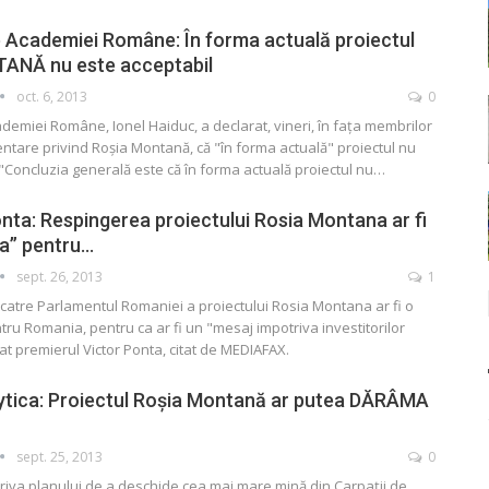
e Academiei Române: În forma actuală proiectul
ANĂ nu este acceptabil
oct. 6, 2013
0
demiei Române, Ionel Haiduc, a declarat, vineri, în faţa membrilor
ntare privind Roşia Montană, că "în forma actuală" proiectul nu
 "Concluzia generală este că în forma actuală proiectul nu…
ta: Respingerea proiectului Rosia Montana ar fi
fa” pentru…
sept. 26, 2013
1
atre Parlamentul Romaniei a proiectului Rosia Montana ar fi o
tru Romania, pentru ca ar fi un "mesaj impotriva investitorilor
rat premierul Victor Ponta, citat de MEDIAFAX.
ytica: Proiectul Roşia Montană ar putea DĂRÂMA
sept. 25, 2013
0
riva planului de a deschide cea mai mare mină din Carpaţii de