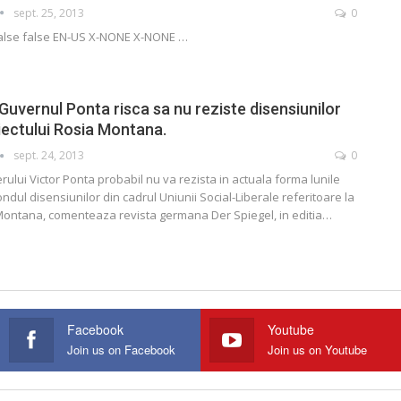
sept. 25, 2013
0
false false EN-US X-NONE X-NONE
…
 Guvernul Ponta risca sa nu reziste disensiunilor
iectului Rosia Montana.
sept. 24, 2013
0
ului Victor Ponta probabil nu va rezista in actuala forma lunile
ndul disensiunilor din cadrul Uniunii Social-Liberale referitoare la
 Montana, comenteaza revista germana Der Spiegel, in editia…
Facebook
Youtube
Join us on Facebook
Join us on Youtube