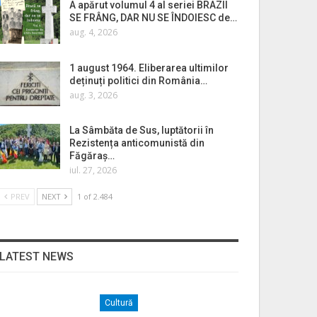
A apărut volumul 4 al seriei BRAZII
SE FRÂNG, DAR NU SE ÎNDOIESC de…
aug. 4, 2026
1 august 1964. Eliberarea ultimilor
deținuți politici din România…
aug. 3, 2026
La Sâmbăta de Sus, luptătorii în
Rezistența anticomunistă din
Făgăraș…
iul. 27, 2026
PREV
NEXT
1 of 2.484
LATEST NEWS
Cultură