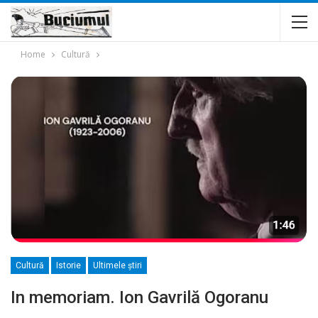
Home
Cultură
Cultură
Istorie
Ultimele ştiri
In memoriam. Ion Gavrilă Ogoranu