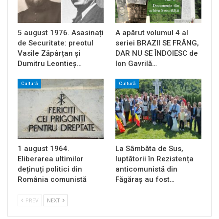
5 august 1976. Asasinați
A apărut volumul 4 al
de Securitate: preotul
seriei BRAZII SE FRÂNG,
Vasile Zăpârțan și
DAR NU SE ÎNDOIESC de
Dumitru Leontieș…
Ion Gavrilă…
Cultură
Cultură
1 august 1964.
La Sâmbăta de Sus,
Eliberarea ultimilor
luptătorii în Rezistența
deținuți politici din
anticomunistă din
România comunistă
Făgăraș au fost…
PREV
NEXT