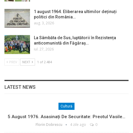
1 august 1964. Eliberarea ultimilor deținuți
politici din România…
aug. 3, 2026
La Sâmbăta de Sus, luptătorii în Rezistența
anticomunistă din Făgăraș…
iul. 27, 2026
PREV
NEXT
1 of 2.484
LATEST NEWS
Cultură
5 August 1976. Asasinați De Securitate: Preotul Vasile…
Florin Dobrescu
4 zile ago
0