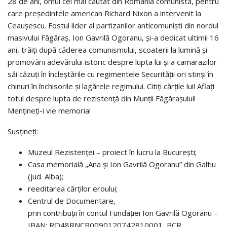
28 de ani, omul cel mai căutat din România comunistă, pentru
care președintele american Richard Nixon a intervenit la
Ceaușescu. Fostul lider al partizanilor anticomuniști din nordul
masivului Făgăraș, Ion Gavrilă Ogoranu, și-a dedicat ultimii 16
ani, trăiți după căderea comunismului, scoaterii la lumină și
promovării adevărului istoric despre lupta lui și a camarazilor
săi căzuți în încleștările cu regimentele Securităţii ori stinși în
chinuri în închisorile și lagărele regimului. Citiți cărțile lui! Aflați
totul despre lupta de rezistență din Munții Făgărașului!
Mențineți-i vie memoria!
Susțineți:
Muzeul Rezistenței – proiect în lucru la București;
Casa memorială „Ana și Ion Gavrilă Ogoranu” din Galtiu
(jud. Alba);
reeditarea cărților eroului;
Centrul de Documentare,
prin contribuții în contul Fundației Ion Gavrilă Ogoranu –
IBAN: RO48RNCB0090120742810001, BCR,