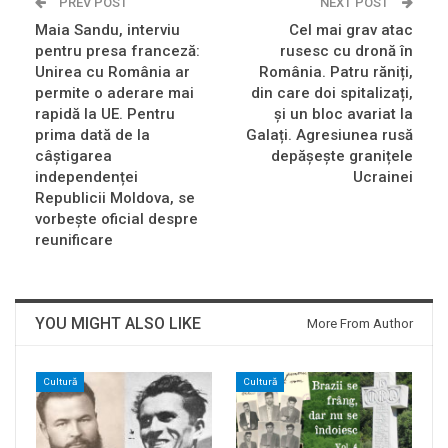
PREV POST
NEXT POST
Maia Sandu, interviu
Cel mai grav atac
pentru presa franceză:
rusesc cu dronă în
Unirea cu România ar
România. Patru răniți,
permite o aderare mai
din care doi spitalizați,
rapidă la UE. Pentru
și un bloc avariat la
prima dată de la
Galați. Agresiunea rusă
câștigarea
depășește granițele
independenței
Ucrainei
Republicii Moldova, se
vorbește oficial despre
reunificare
YOU MIGHT ALSO LIKE
More From Author
Cultură
Cultură