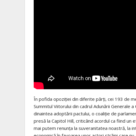
În pofida opoziţiei din diferite părţi, cei 193 de
Summitul Viitorului din cadrul Adunării Generale a
dinaintea adoptării pactului, o coaliţie de parlamen
presă la Capitol Hill, criticând acordul ca fiind un 
mai putem renunţa la suveranitatea noastră, la in
economică în favoarea unor actori străini care nu 