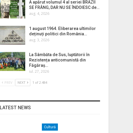
A apărut volumul 4 al seriei BRAZII
SE FRÂNG, DAR NU SE ÎNDOIESC de…
aug. 4, 2026
1 august 1964. Eliberarea ultimilor
deținuți politici din România…
aug. 3, 2026
La Sâmbăta de Sus, luptătorii în
Rezistența anticomunistă din
Făgăraș…
iul. 27, 2026
PREV
NEXT
1 of 2.484
LATEST NEWS
Cultură