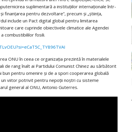
ternicirea suplimentară a instituţiilor internaţionale într-
şi finanţarea pentru dezvoltare”, precum şi „ştiinţa,
dul include un Pact digital global pentru limitarea
 viitoare care cuprinde obiectivele climatice ale Agendei
 combustibililor fosili.
bvTLvOEU?si=eCaT5C_TY896TVAI
ea ONU în ceea ce organizaţia prezintă în materialele
li de rang înalt ai Partidului Comunist Chinez au sărbătorit
mai bun pentru omenire şi de a spori cooperarea globală
n viitor potrivit pentru nepoţii noştri cu sisteme
etarul general al ONU, Antonio Guterres.