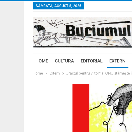
SÂMBĂTĂ, AUGUST 8, 2026
HOME
CULTURĂ
EDITORIAL
EXTERN
Home
Extern
„Pactul pentru viitor” al ONU stârneşte 