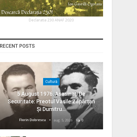
Declaratia 230 ANAF 2020
RECENT POSTS
Cultură
5 August 1976. Asasinați De
Securitate: Preotul Vasile Zăpârțan
Și Dumitru…
Florin Dobrescu
aug. 5, 2026
0