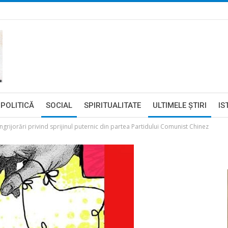
POLITICĂ
SOCIAL
SPIRITUALITATE
ULTIMELE ŞTIRI
IS
îngrijorări privind sprijinul puternic din partea Partidului Comunist Chinez