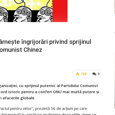
rneşte îngrijorări privind sprijinul
 Comunist Chinez
729
0
nizaţiei, cu sprijinul puternic al Partidului Comunist
ord istoric pentru a conferi ONU mai multă putere şi
n afacerile globale.
tul pentru viitor”, prezintă 56 de acţiuni pe care
e întreprindă în următorii ani.Printre dispoziţiile-cheie se