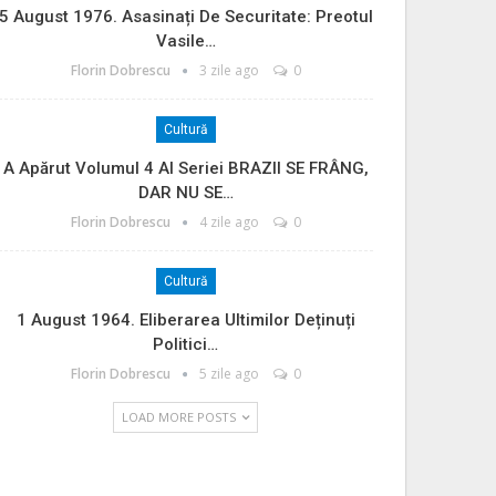
5 August 1976. Asasinați De Securitate: Preotul
Vasile…
Florin Dobrescu
3 zile ago
0
Cultură
A Apărut Volumul 4 Al Seriei BRAZII SE FRÂNG,
DAR NU SE…
Florin Dobrescu
4 zile ago
0
Cultură
1 August 1964. Eliberarea Ultimilor Deținuți
Politici…
Florin Dobrescu
5 zile ago
0
LOAD MORE POSTS