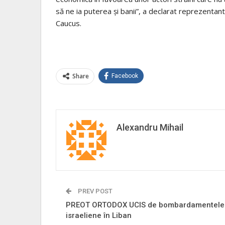
să ne ia puterea şi banii”, a declarat reprezentan
Caucus.
Share
Facebook
Alexandru Mihail
PREV POST
PREOT ORTODOX UCIS de bombardamentele
israeliene în Liban