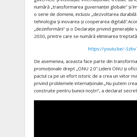
numără „transformarea guvernanţei globale” şi împu
o serie de domenii, inclusiv „dezvoltarea durabilă 
tehnologia şi inovarea şi cooperarea digitală”.Acor
„dezinformării” şi o Declaraţie privind generaţiile
2030, printre care se numără eliminarea treptată a
https://youtu.be/-Sz
De asemenea, aceasta face parte din transformar
promoţionale drept „ONU 2.0”.Liderii ONU şi oficia
pactul ca pe un efort istoric de a crea un viitor 
privind problemele internaţionale.„Nu putem crea u
construite pentru bunicii noştri”, a declarat secr