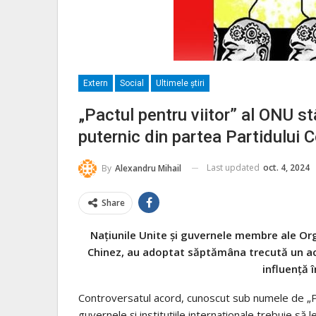
Extern
Social
Ultimele ştiri
„Pactul pentru viitor” al ONU stâ
puternic din partea Partidului
Last updated
oct. 4, 2024
By
Alexandru Mihail
Share
Naţiunile Unite şi guvernele membre ale Orga
Chinez, au adoptat săptămâna trecută un ac
influenţă î
Controversatul acord, cunoscut sub numele de „Pac
guvernele şi instituţiile internaţionale trebuie să l