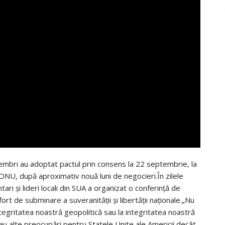
 membri au adoptat pactul prin consens la 22 septembrie, la
 ONU, după aproximativ nouă luni de negocieri.În zilele
tari şi lideri locali din SUA a organizat o conferinţă de
efort de subminare a suveranităţii şi libertăţii naţionale.„Nu
tegritatea noastră geopolitică sau la integritatea noastră
au alte preocupări pentru Statele Unite ale Americii decât