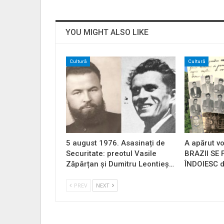
YOU MIGHT ALSO LIKE
Cultură
Cultură
5 august 1976. Asasinați de
A apărut vo
Securitate: preotul Vasile
BRAZII SE
Zăpârțan și Dumitru Leontieș…
ÎNDOIESC d
PREV
NEXT