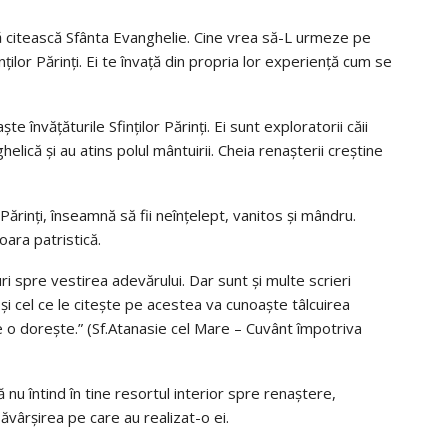
 citească Sfânta Evanghelie. Cine vrea să-L urmeze pe
ţilor Părinţi. Ei te învaţă din propria lor experienţă cum se
 învăţăturile Sfinţilor Părinţi. Ei sunt exploratorii căii
elică şi au atins polul mântuirii. Cheia renaşterii creştine
or Părinţi, înseamnă să fii neînţelept, vanitos şi mândru.
ara patristică.
ri spre vestirea adevărului. Dar sunt şi multe scrieri
i şi cel ce le citeşte pe acestea va cunoaşte tâlcuirea
e o doreşte.” (Sf.Atanasie cel Mare – Cuvânt împotriva
ă nu întind în tine resortul interior spre renaştere,
ăvârşirea pe care au realizat-o ei.