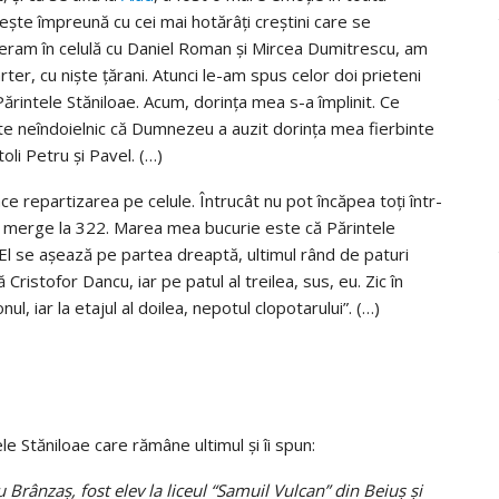
eşte împreună cu cei mai hotărâţi creştini care se
d eram în celulă cu Daniel Roman şi Mircea Dumitrescu, am
rter, cu nişte ţărani. Atunci le-am spus celor doi prieteni
ărintele Stăniloae. Acum, dorinţa mea s-a împlinit. Ce
te neîndoielnic că Dumnezeu a auzit dorinţa mea fierbinte
toli Petru şi Pavel. (…)
ce repartizarea pe celule. Întrucât nu pot încăpea toţi într-
vor merge la 322. Marea mea bucurie este că Părintele
 El se aşează pe partea dreaptă, ultimul rând de paturi
istofor Dancu, iar pe patul al treilea, sus, eu. Zic în
nul, iar la etajul al doilea, nepotul clopotarului”. (…)
e Stăniloae care rămâne ultimul şi îi spun:
 Brânzaş, fost elev la liceul “Samuil Vulcan” din Beiuş şi