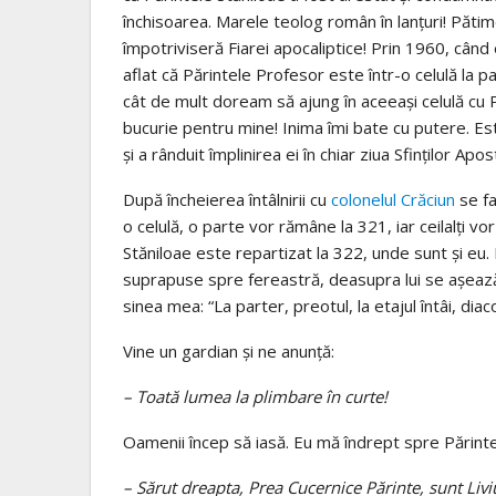
închisoarea. Marele teolog român în lanţuri! Pătim
împotriviseră Fiarei apocaliptice! Prin 1960, cân
aflat că Părintele Profesor este într-o celulă la pa
cât de mult doream să ajung în aceeaşi celulă cu P
bucurie pentru mine! Inima îmi bate cu putere. Es
şi a rânduit împlinirea ei în chiar ziua Sfinţilor Apos
După încheierea întâlnirii cu
colonelul Crăciun
se fa
o celulă, o parte vor rămâne la 321, iar ceilalţi 
Stăniloae este repartizat la 322, unde sunt şi eu.
suprapuse spre fereastră, deasupra lui se aşează Cr
sinea mea: “La parter, preotul, la etajul întâi, diaco
Vine un gardian şi ne anunţă:
– Toată lumea la plimbare în curte!
Oamenii încep să iasă. Eu mă îndrept spre Părintel
– Sărut dreapta, Prea Cucernice Părinte, sunt Liviu