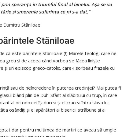
rin speranţa în triumful final al binelui. Aşa se va
ărie şi smerenie suferinţa ce ni s-a dat.”
părintele Stăniloae
e că este părintele Stăniloaie (!) Marele teolog, care ne
uzea greu şi de aceea când vorbea se făcea linişte
re și un episcop greco-catolic, care-i sorbeau frazele cu
inţă sau de neîncredere în puterea credinţei? Mai putea fi
sul blând plin de Duh-Sfânt al slăbitului cu trup, în care
ant al ortodoxiei își ducea şi el crucea întru slava lui
ţia osândiţi şi ei apărători ai bisericii străbune şi ai
şteptat dar pentru multimea de martiri ce aveau să umple