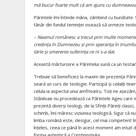
mă bucur foarte mult că am ajuns cu dumneavoast
Părintele îmi întinde mâna, zâmbind cu bunătate. Se
tânăr din fundul temniţei visează să urmeze teolog
– Neamul românesc a trecut prin multe momente gre
credinţa în Dumnezeu şi prin speranţa în triumful
tărie şi smerenie suferinţa ce ni s-a dat.
Această mărturisire a Părintelui sună ca un testa
Trebuie să beneficiez la maxim de prezenţa Părinte
seară un curs de teologie. Participă şi ceilalţi tiner
celula ia aspectul unui amfiteatru. Toţi ne aşezăm, u
Stăniloae nu procedează ca Părintele Ageu care mi-
prezintă diverşi teologi, de la Sfinţii Părinţi clasic
schimb, îmi măresc viziunea teologică. Sigur că nu 
limba română este, desigur, cel mai competent î
înţeles, ceea ce până în acest moment am intuit doa
forma autentică a Creştinismului.