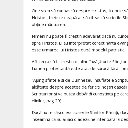
Cine vrea să cunoască despre Hristos, trebuie să
Hristos, trebuie neapărat să citească scrierile Sfin
obţine mântuirea.
Nimeni nu poate fi creştin adevărat dacă nu cunoaşte
spre Hristos. Ei au interpretat corect harta evangh
este urmarea lui Hristos după modelul patristic.
A încerca să fii creştin ocolind învăţăturile Sfinţil
Lumea protestantă este atât de săracă fără como
“Ajung sfintele şi de Dumnezeu insuflatele Scriptu
alcătuite despre acestea de fericiţii noştri dascăl
Scripturilor şi va putea dobândi cunoştinţa pe car
elinilor, pag.29).
Dacă nu te răscolesc scrierile Sfinţilor Părinţi, dac
înseamnă că nu ai nici o adeziune interioară la des