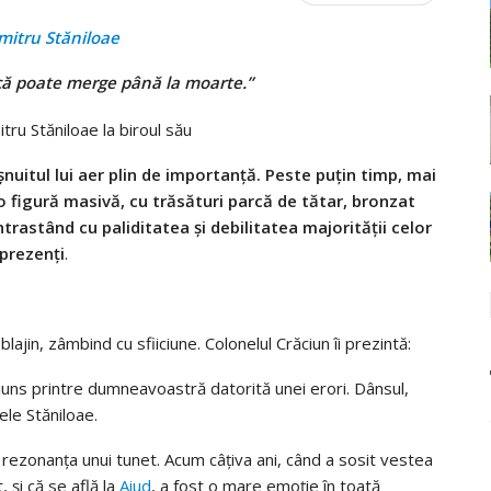
mitru Stăniloae
 că poate merge până la moarte.”
nuitul lui aer plin de importanţă. Peste puţin timp, mai
u o figură masivă, cu trăsături parcă de tătar, bronzat
ntrastând cu paliditatea şi debilitatea majorităţii celor
prezenţi
.
blajin, zâmbind cu sfiiciune. Colonelul Crăciun îi prezintă:
uns printre dumneavoastră datorită unei erori. Dânsul,
ele Stăniloae.
 rezonanţa unui tunet. Acum câţiva ani, când a sosit vestea
 şi că se află la
Aiud
, a fost o mare emoţie în toată