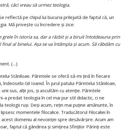
ră, căci vreau să urmez teologia.
 reflectă pe chipul lui bucuria prilejuită de faptul că, un
ia. Mă priveşte cu încredere şi zice:
le în istoria sa, dar a răzbit şi a biruit întotdeauna prin
 final al binelui. Aşa se va întâmpla şi acum. Să răbdăm cu
ment. (…)
lui Stăniloae. Părintele se oferă să-mi ţină în fiecare
i, îndeosebi Gil Ioanid. În jurul patului Părintelui Stăniloae,
nii sus, alţii jos, şi ascultăm cu atenţie. Părintele
a predat teologia în cel mai pur stil didactic, ci ne
i, la teologii ruşi. Deşi acum, reţin mai puţine amănunte, în
lipsesc momentele filocalice. Traducătorul Filocaliei în
n acest domeniu al nevoinţei spre desăvârşire. Acum am
r, faptul că gândirea şi simţirea Sfinţilor Părinţi este