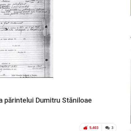
 părintelui Dumitru Stăniloae
5.403
3