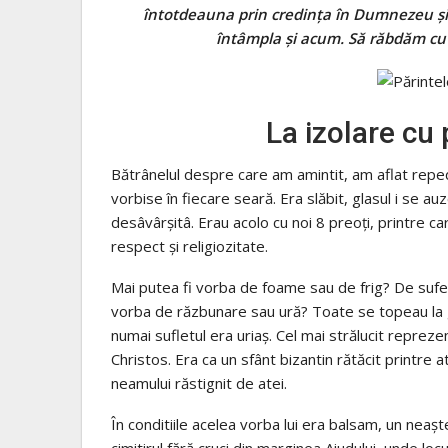
întotdeauna prin credinţa în Dumnezeu şi p
întâmpla şi acum. Să răbdăm cu t
La izolare cu 
Bătrânelul despre care am amintit, am aflat reped
vorbise în fiecare seară. Era slăbit, glasul i se a
desâvârşitâ. Erau acolo cu noi 8 preoţi, printre ca
respect și religiozitate.
Mai putea fi vorba de foame sau de frig? De sufer
vorba de răzbunare sau ură? Toate se topeau la gla
numai sufletul era uriaş. Cel mai strălucit reprezent
Christos. Era ca un sfânt bizantin rătăcit printre atâ
neamului răstignit de atei.
În conditiile acelea vorba lui era balsam, un nea