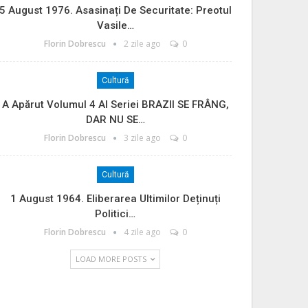
5 August 1976. Asasinați De Securitate: Preotul
Vasile…
Florin Dobrescu
2 zile ago
0
Cultură
A Apărut Volumul 4 Al Seriei BRAZII SE FRÂNG,
DAR NU SE…
Florin Dobrescu
3 zile ago
0
Cultură
1 August 1964. Eliberarea Ultimilor Deținuți
Politici…
Florin Dobrescu
4 zile ago
0
LOAD MORE POSTS