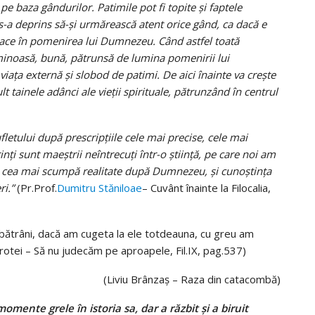
 pe baza gândurilor. Patimile pot fi topite şi faptele
-a deprins să-şi urmărească atent orice gând, ca dacă e
mbrace în pomenirea lui Dumnezeu. Când astfel toată
luminoasă, bună, pătrunsă de lumina pomenirii lui
aţa externă şi slobod de patimi. De aici înainte va creşte
 tainele adânci ale vieţii spirituale, pătrunzând în centrul
letului după prescripţiile cele mai precise, cele mai
inţi sunt maeştrii neîntrecuţi într-o ştiinţă, pe care noi am
are e cea mai scumpă realitate după Dumnezeu, şi cunoştinţa
ri.”
(Pr.Prof.
Dumitru Stăniloae
– Cuvânt înainte la Filocalia,
or bătrâni, dacă am cugeta la ele totdeauna, cu greu am
otei – Să nu judecăm pe aproapele, Fil.IX, pag.537)
(Liviu Brânzaş – Raza din catacombă)
ente grele în istoria sa, dar a răzbit şi a biruit