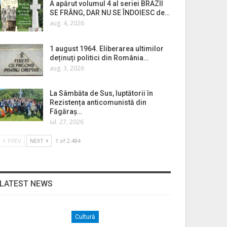
A apărut volumul 4 al seriei BRAZII
SE FRÂNG, DAR NU SE ÎNDOIESC de…
aug. 4, 2026
1 august 1964. Eliberarea ultimilor
deținuți politici din România…
aug. 3, 2026
La Sâmbăta de Sus, luptătorii în
Rezistența anticomunistă din
Făgăraș…
iul. 27, 2026
PREV
NEXT
1 of 2.484
LATEST NEWS
Cultură