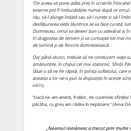
“De aceea se pune atâta preţ în scrierile Filocaliei
externe pot fi îmbunătăţite numai după ce omul s
rău, să-l alunge îndată sau să-l cureţe şi să-l î
desfăşurarea vieţii lăuntrice se va face curată, 
Dumnezeu, omul va deveni bun cu adevărat şi în vi
în dragostea de semeni şi va cunoaşte tot mai mult
de lumină şi de fericire dumnezeiască.
Dar până atunci, trebuie să ne conducem viaţa suf
amănunţite, în chipul cel mai statornic. Sfinţii Păr
lăsat-o să ne fie răpită, în ştiinţa sufletului, c
aceasta a lor ne-o pun la dispoziţie în aceste scrie
vol.II).
“Dacă ne-am aminti, fraţilor, de cuvintele sfinţil
păcătui, cu greu am cădea în nepăsare.” (Avva Dor
„Neamul românesc a trecut prin multe mom