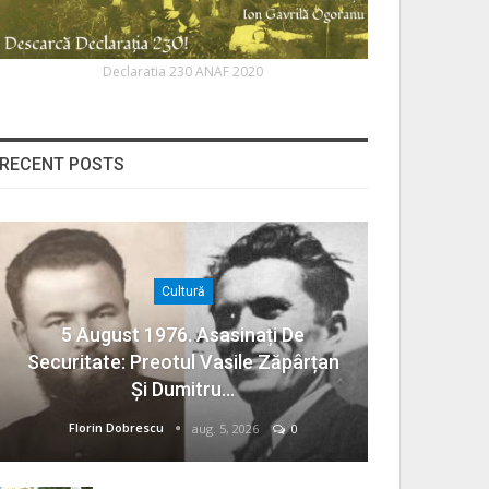
Declaratia 230 ANAF 2020
RECENT POSTS
Cultură
5 August 1976. Asasinați De
Securitate: Preotul Vasile Zăpârțan
Și Dumitru…
Florin Dobrescu
aug. 5, 2026
0