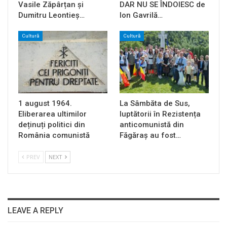
Vasile Zăpârțan și
DAR NU SE ÎNDOIESC de
Dumitru Leontieș…
Ion Gavrilă…
Cultură
Cultură
1 august 1964.
La Sâmbăta de Sus,
Eliberarea ultimilor
luptătorii în Rezistența
deținuți politici din
anticomunistă din
România comunistă
Făgăraș au fost…
PREV
NEXT
LEAVE A REPLY