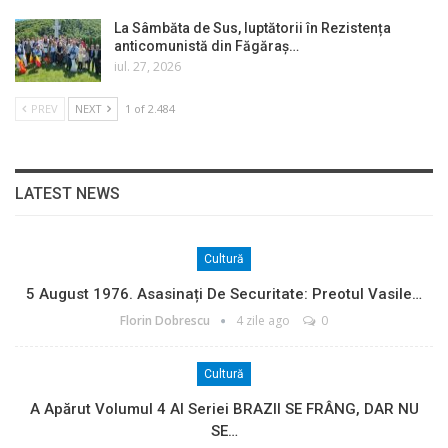
La Sâmbăta de Sus, luptătorii în Rezistența
anticomunistă din Făgăraș…
iul. 27, 2026
PREV
NEXT
1 of 2.484
LATEST NEWS
Cultură
5 August 1976. Asasinați De Securitate: Preotul Vasile…
Florin Dobrescu
4 zile ago
0
Cultură
A Apărut Volumul 4 Al Seriei BRAZII SE FRÂNG, DAR NU
SE…