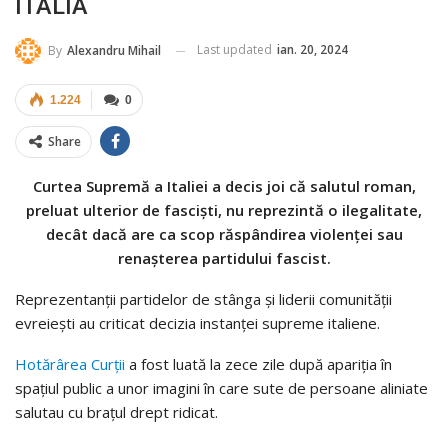
ITALIA
Last updated
ian. 20, 2024
By
Alexandru Mihail
1.224
0
Share
Curtea Supremă a Italiei a decis joi că salutul roman,
preluat ulterior de fasciști, nu reprezintă o ilegalitate,
decât dacă are ca scop răspândirea violenței sau
renașterea partidului fascist.
Reprezentanții partidelor de stânga și liderii comunității
evreiești au criticat decizia instanței supreme italiene.
Hotărârea Curții
a fost luată la zece zile după apariția în
spațiul public a unor imagini în care sute de persoane aliniate
salutau cu brațul drept ridicat.