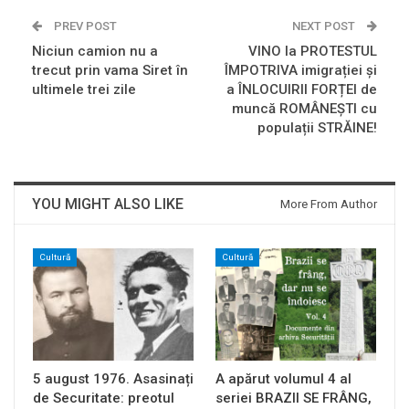
PREV POST
NEXT POST
Niciun camion nu a
VINO la PROTESTUL
trecut prin vama Siret în
ÎMPOTRIVA imigrației și
ultimele trei zile
a ÎNLOCUIRII FORȚEI de
muncă ROMÂNEȘTI cu
populații STRĂINE!
YOU MIGHT ALSO LIKE
More From Author
Cultură
Cultură
5 august 1976. Asasinați
A apărut volumul 4 al
de Securitate: preotul
seriei BRAZII SE FRÂNG,