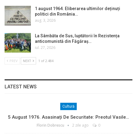
1 august 1964. Eliberarea ultimilor deținuți
politici din România…
aug. 3, 2026
La Sâmbăta de Sus, luptătorii în Rezistența
anticomunistă din Făgăraș…
iul. 27, 2026
PREV
NEXT
1 of 2.484
LATEST NEWS
Cultură
5 August 1976. Asasinați De Securitate: Preotul Vasile…
Florin Dobrescu
2 zile ago
0