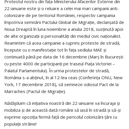
Protestul nostru din fața Ministerului Afacerilor Externe din
22 ianuarie este și o reluare a celei mai mari campanii anti-
colonizare de pe teritoriul României, respectiv campania
împotriva semnării Pactului Global de Migrație, declanșată de
Noua Dreaptă în luna noiembrie a anului 2018, susținută apoi
de alte organizații și personalități din mediul civic naționalist.
Reamintim că acea campanie a cuprins proteste de stradă,
începute cu o manifestație tot în fața sediului MAE și
continuată până pe data de 16 decembrie (Marș în București
cu peste 4000 de participanți pe traseul Piața Victoriei –
Palatul Parlamentului). În urma protestelor de stradă,
România s-a abținut, în al 12-lea ceas (Conferința ONU, New
York, 17 decembrie 2018), să semneze odiosul Pact de la
Marraches (Pactul de Migrație).
Nădăjduim că inițiativa noastră din 22 ianuarie va încuraja și
mobiliza și de această dată românii să iasă în stradă și să-și
exprime opoziția fermă față de pericolul colonizării țării cu
populații străine!