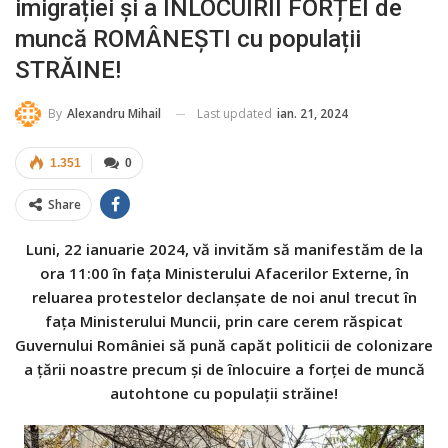
imigrației și a ÎNLOCUIRII FORȚEI de
muncă ROMÂNEȘTI cu populații
STRĂINE!
Last updated
ian. 21, 2024
By
Alexandru Mihail
1.351
0
Share
Luni, 22 ianuarie 2024, vă invităm să manifestăm de la
ora 11:00 în fața Ministerului Afacerilor Externe, în
reluarea protestelor declanșate de noi anul trecut în
fața Ministerului Muncii, prin care cerem răspicat
Guvernului României să pună capăt politicii de colonizare
a țării noastre precum și de înlocuire a forței de muncă
autohtone cu populații străine!