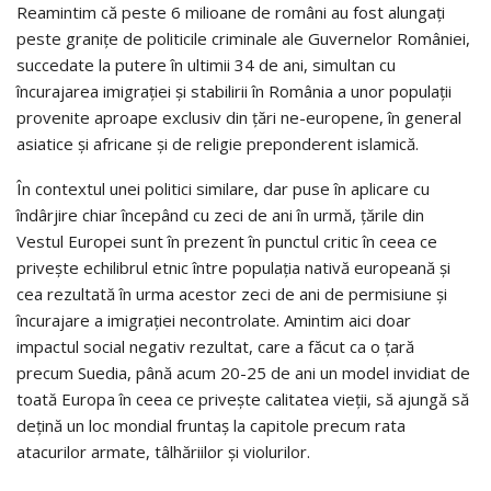
Reamintim că peste 6 milioane de români au fost alungați
peste granițe de politicile criminale ale Guvernelor României,
succedate la putere în ultimii 34 de ani, simultan cu
încurajarea imigrației și stabilirii în România a unor populații
provenite aproape exclusiv din țări ne-europene, în general
asiatice și africane și de religie preponderent islamică.
În contextul unei politici similare, dar puse în aplicare cu
îndârjire chiar începând cu zeci de ani în urmă, țările din
Vestul Europei sunt în prezent în punctul critic în ceea ce
privește echilibrul etnic între populația nativă europeană și
cea rezultată în urma acestor zeci de ani de permisiune și
încurajare a imigrației necontrolate. Amintim aici doar
impactul social negativ rezultat, care a făcut ca o țară
precum Suedia, până acum 20-25 de ani un model invidiat de
toată Europa în ceea ce privește calitatea vieții, să ajungă să
dețină un loc mondial fruntaș la capitole precum rata
atacurilor armate, tâlhăriilor și violurilor.