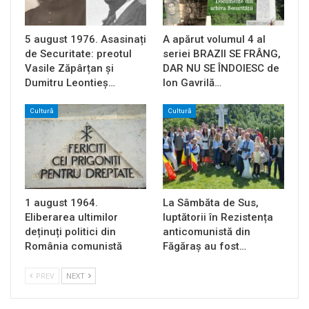
5 august 1976. Asasinați
A apărut volumul 4 al
de Securitate: preotul
seriei BRAZII SE FRÂNG,
Vasile Zăpârțan și
DAR NU SE ÎNDOIESC de
Dumitru Leontieș…
Ion Gavrilă…
Cultură
Cultură
1 august 1964.
La Sâmbăta de Sus,
Eliberarea ultimilor
luptătorii în Rezistența
deținuți politici din
anticomunistă din
România comunistă
Făgăraș au fost…
PREV
NEXT