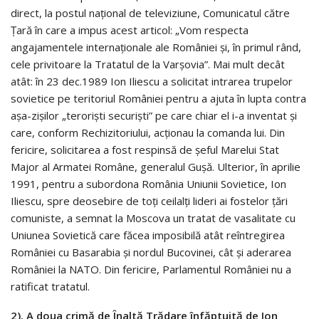
direct, la postul național de televiziune, Comunicatul către
Țară în care a impus acest articol: „Vom respecta
angajamentele internaționale ale României și, în primul rând,
cele privitoare la Tratatul de la Varșovia”. Mai mult decât
atât: în 23 dec.1989 Ion Iliescu a solicitat intrarea trupelor
sovietice pe teritoriul României pentru a ajuta în lupta contra
așa-zișilor „teroriști securiști” pe care chiar el i-a inventat și
care, conform Rechizitoriului, acționau la comanda lui. Din
fericire, solicitarea a fost respinsă de șeful Marelui Stat
Major al Armatei Române, generalul Gușă. Ulterior, în aprilie
1991, pentru a subordona România Uniunii Sovietice, Ion
Iliescu, spre deosebire de toți ceilalți lideri ai fostelor țări
comuniste, a semnat la Moscova un tratat de vasalitate cu
Uniunea Sovietică care făcea imposibilă atât reîntregirea
României cu Basarabia și nordul Bucovinei, cât și aderarea
României la NATO. Din fericire, Parlamentul României nu a
ratificat tratatul.
2). A doua crimă de Înaltă Trădare înfăptuită de Ion