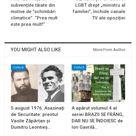
subvențiile tăiate din
LGBT drept „ministru al
motive de ”schimbări
familiei”, închide canale
climatice”. ”Prea mult
TV ale opoziției
este prea mult!”
YOU MIGHT ALSO LIKE
More From Author
Cultură
Cultură
5 august 1976. Asasinați
A apărut volumul 4 al
de Securitate: preotul
seriei BRAZII SE FRÂNG,
Vasile Zăpârțan și
DAR NU SE ÎNDOIESC de
Dumitru Leontieș…
Ion Gavrilă…