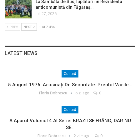
La Sâmbăta de Sus, luptătorii în Rezistența
anticomunistă din Făgăraș…
iul. 27, 2026
PREV
NEXT
1 of 2.484
LATEST NEWS
Cultură
5 August 1976. Asasinați De Securitate: Preotul Vasile…
Florin Dobrescu
o zi ago
0
Cultură
A Apărut Volumul 4 Al Seriei BRAZII SE FRÂNG, DAR NU
SE…
Florin Dobrescu
2 zile ago
0