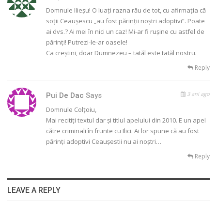
Domnule Ilieșu! O luați razna rău de tot, cu afirmația că
soții Ceaușescu „au fost părinții noștri adoptivi”. Poate
ai dvs.? Ai mei în nici un caz! Mi-ar fi rușine cu astfel de
părinți! Putrezi-le-ar oasele!
Ca creștini, doar Dumnezeu – tatăl este tatăl nostru.
Reply
3 ani ago
Pui De Dac
Says
Domnule Colțoiu,
Mai recitiți textul dar și titlul apelului din 2010. E un apel
către criminali în frunte cu Ilici. Ai lor spune că au fost
părinți adoptivi Ceaușestii nu ai noștri…
Reply
LEAVE A REPLY