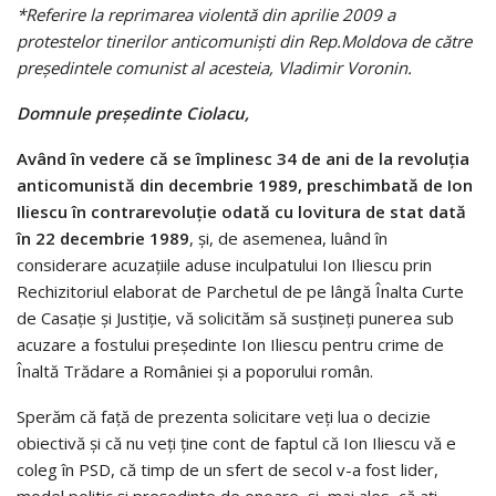
*Referire la reprimarea violentă din aprilie 2009 a
protestelor tinerilor anticomuniști din Rep.Moldova de către
președintele comunist al acesteia, Vladimir Voronin.
Domnule președinte Ciolacu,
Având în vedere că se împlinesc 34 de ani de la revoluția
anticomunistă din decembrie 1989, preschimbată de Ion
Iliescu în contrarevoluție odată cu lovitura de stat dată
în 22 decembrie 1989
, și, de asemenea, luând în
considerare acuzațiile aduse inculpatului Ion Iliescu prin
Rechizitoriul elaborat de Parchetul de pe lângă Înalta Curte
de Casație și Justiție, vă solicităm să susțineți punerea sub
acuzare a fostului președinte Ion Iliescu pentru crime de
Înaltă Trădare a României și a poporului român.
Sperăm că față de prezenta solicitare veți lua o decizie
obiectivă și că nu veți ține cont de faptul că Ion Iliescu vă e
coleg în PSD, că timp de un sfert de secol v-a fost lider,