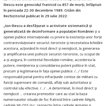
Iliescu este genocidul fratricid cu 857 de morți, înfăptuit
în perioada 22-30 decembrie 1989. Cităm din
Rechizitoriul publicat în 29 iulie 2022:
„Ion Iliescu a desfășurat o activitate sistematică și
generalizată de dezinformare a populației României
și a
opiniei publice internaționale cu privire la existența unor forțe
contrarevoluționare securist-teroriste și necesitatea lichidării
acestora, acționând în mod direct și nemijlocit, la generarea
și amplificarea unei psihoze securist-teroriste, cu scopul de
a-și asigura, în contextul Revoluției române, accederea la
putere, menținerea și consolidarea puterii politice în stat,
precum și legitimarea în fața opiniei publice. /…/ Este
responsabil penal pentru infracțiunile comise de militarii cu
funcții superioare de comandă, aflați sub autoritatea și
controlul său efective. /…/ …A determinat, în mod direct și
nemijlocit … crearea premiselor care au stat la baza
numeroaselor situații de foc fratricid între cadrele MApN,
cadrele MI-DSS (n.r.: respectiv între cadrele Armatei și