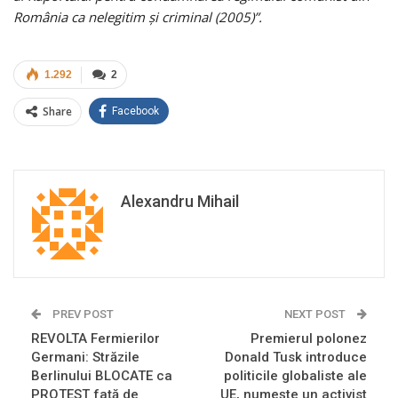
România ca nelegitim și criminal (2005)”.
1.292
2
Share
Facebook
Alexandru Mihail
PREV POST
NEXT POST
REVOLTA Fermierilor
Premierul polonez
Germani: Străzile
Donald Tusk introduce
Berlinului BLOCATE ca
politicile globaliste ale
PROTEST față de
UE, numește un activist