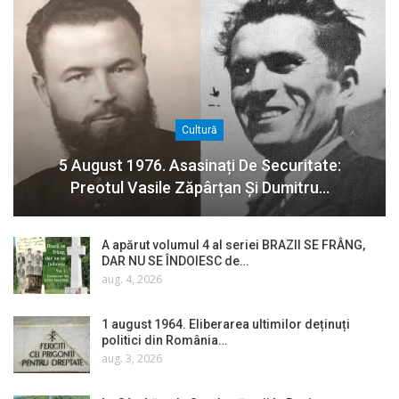
Cultură
5 August 1976. Asasinați De Securitate:
Preotul Vasile Zăpârțan Și Dumitru…
A apărut volumul 4 al seriei BRAZII SE FRÂNG,
DAR NU SE ÎNDOIESC de…
aug. 4, 2026
1 august 1964. Eliberarea ultimilor deținuți
politici din România…
aug. 3, 2026