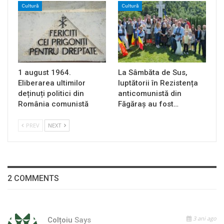
Cultură
Cultură
1 august 1964.
La Sâmbăta de Sus,
Eliberarea ultimilor
luptătorii în Rezistența
deținuți politici din
anticomunistă din
România comunistă
Făgăraș au fost…
PREV
NEXT
2 COMMENTS
3 ani ago
Colțoiu
Says