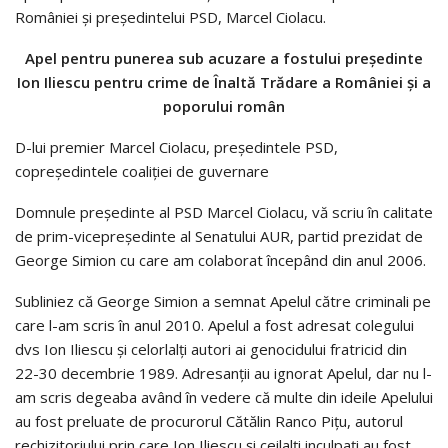
României și președintelui PSD, Marcel Ciolacu.
Apel pentru punerea sub acuzare a fostului președinte
Ion Iliescu pentru crime de Înaltă Trădare a României și a
poporului român
D-lui premier Marcel Ciolacu, președintele PSD,
copreședintele coaliției de guvernare
Domnule președinte al PSD Marcel Ciolacu, vă scriu în calitate
de prim-vicepreședinte al Senatului AUR, partid prezidat de
George Simion cu care am colaborat începând din anul 2006.
Subliniez că George Simion a semnat Apelul către criminali pe
care l-am scris în anul 2010. Apelul a fost adresat colegului
dvs Ion Iliescu și celorlalți autori ai genocidului fratricid din
22-30 decembrie 1989. Adresanții au ignorat Apelul, dar nu l-
am scris degeaba având în vedere că multe din ideile Apelului
au fost preluate de procurorul Cătălin Ranco Pițu, autorul
rechizitoriului prin care Ion Iliescu și ceilalți inculpați au fost