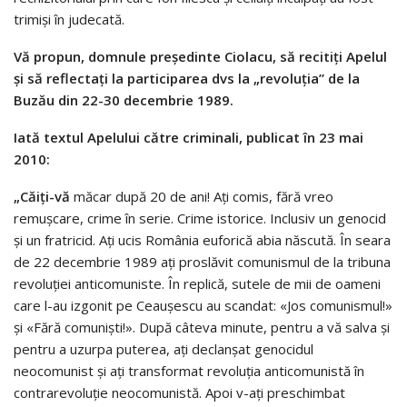
trimiși în judecată.
Vă propun, domnule președinte Ciolacu, să recitiți Apelul
și să reflectați la participarea dvs la „revoluția” de la
Buzău din 22-30 decembrie 1989.
Iată textul Apelului către criminali, publicat în 23 mai
2010:
„Căiți-vă
măcar după 20 de ani! Ați comis, fără vreo
remușcare, crime în serie. Crime istorice. Inclusiv un genocid
și un fratricid. Ați ucis România euforică abia născută. În seara
de 22 decembrie 1989 ați proslăvit comunismul de la tribuna
revoluției anticomuniste. În replică, sutele de mii de oameni
care l-au izgonit pe Ceaușescu au scandat: «Jos comunismul!»
și «Fără comuniști!». După câteva minute, pentru a vă salva și
pentru a uzurpa puterea, ați declanșat genocidul
neocomunist și ați transformat revoluția anticomunistă în
contrarevoluție neocomunistă. Apoi v-ați preschimbat