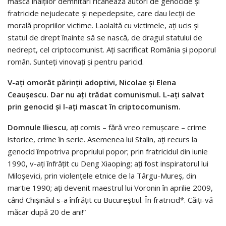
masca înalților demnitari ricanează autori de genocide și
fratricide nejudecate și nepedepsite, care dau lecții de
morală propriilor victime. Laolaltă cu victimele, ați ucis și
statul de drept înainte să se nască, de dragul statului de
nedrept, cel criptocomunist. Ați sacrificat România și poporul
român. Sunteți vinovați și pentru paricid.
V-ați omorât părinții adoptivi, Nicolae și Elena
Ceaușescu. Dar nu ați trădat comunismul. L-ați salvat
prin genocid și l-ați mascat în criptocomunism.
Domnule Iliescu
, ați comis – fără vreo remușcare – crime
istorice, crime în serie. Asemenea lui Stalin, ați recurs la
genocid împotriva propriului popor; prin fratricidul din iunie
1990, v-ați înfrățit cu Deng Xiaoping; ați fost inspiratorul lui
Miloșevici, prin violențele etnice de la Târgu-Mureș, din
martie 1990; ați devenit maestrul lui Voronin în aprilie 2009,
când Chișinăul s-a înfrățit cu Bucureștiul. În fratricid*. Căiți-vă
măcar după 20 de ani!”