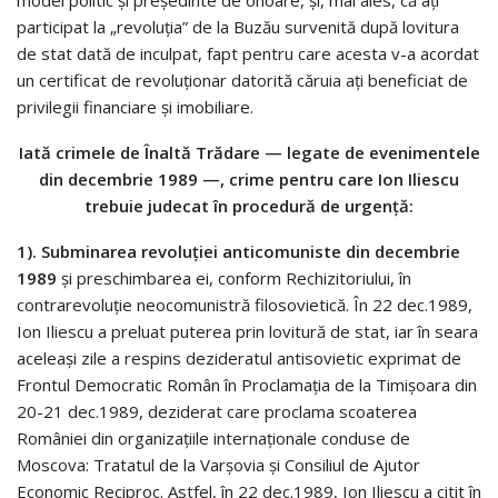
model politic și președinte de onoare, și, mai ales, că ați
participat la „revoluția” de la Buzău survenită după lovitura
de stat dată de inculpat, fapt pentru care acesta v-a acordat
un certificat de revoluționar datorită căruia ați beneficiat de
privilegii financiare și imobiliare.
Iată crimele de Înaltă Trădare — legate de evenimentele
din decembrie 1989 —, crime pentru care Ion Iliescu
trebuie judecat în procedură de urgență:
1). Subminarea revoluției anticomuniste din decembrie
1989
și preschimbarea ei, conform Rechizitoriului, în
contrarevoluție neocomunistră filosovietică. În 22 dec.1989,
Ion Iliescu a preluat puterea prin lovitură de stat, iar în seara
aceleași zile a respins dezideratul antisovietic exprimat de
Frontul Democratic Român în Proclamația de la Timișoara din
20-21 dec.1989, deziderat care proclama scoaterea
României din organizațiile internaționale conduse de
Moscova: Tratatul de la Varșovia și Consiliul de Ajutor
Economic Reciproc. Astfel, în 22 dec.1989, Ion Iliescu a citit în