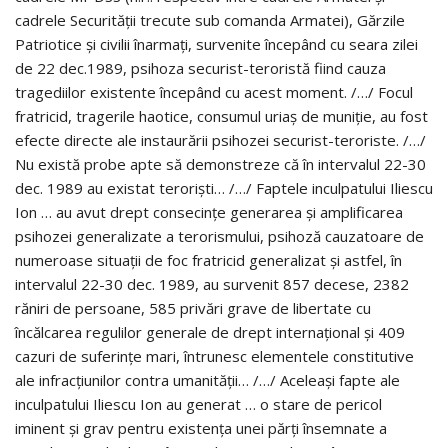
cadrele Securității trecute sub comanda Armatei), Gărzile
Patriotice și civilii înarmați, survenite începând cu seara zilei
de 22 dec.1989, psihoza securist-teroristă fiind cauza
tragediilor existente începând cu acest moment. /…/ Focul
fratricid, tragerile haotice, consumul uriaș de muniție, au fost
efecte directe ale instaurării psihozei securist-teroriste. /…/
Nu există probe apte să demonstreze că în intervalul 22-30
dec. 1989 au existat teroriști… /…/ Faptele inculpatului Iliescu
Ion … au avut drept consecințe generarea și amplificarea
psihozei generalizate a terorismului, psihoză cauzatoare de
numeroase situații de foc fratricid generalizat și astfel, în
intervalul 22-30 dec. 1989, au survenit 857 decese, 2382
răniri de persoane, 585 privări grave de libertate cu
încălcarea regulilor generale de drept internațional și 409
cazuri de suferințe mari, întrunesc elementele constitutive
ale infracțiunilor contra umanității… /…/ Aceleași fapte ale
inculpatului Iliescu Ion au generat … o stare de pericol
iminent și grav pentru existența unei părți însemnate a