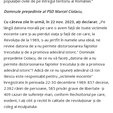
populației civile de pe întregul teritoriu al României.”
Domnule președinte al PSD Marcel Ciolacu,
Cu câteva zile în urmă, în 22 nov. 2023, ați declarat:
„Pe
lângă datoria morală pe care o avem față de toate victimele
inocente care și-au pierdut viața și față de cei care, la
Revoluția de la 1989, s-au jertfit în numele unui ideal, ne
revine datoria de a nu permite distorsionarea faptelor
trecutului și de a promova adevărul istoric.” Domnule
președinte Ciolacu, de ce nu vă faceți „datoria de a nu
permite distorsionarea faptelor trecutului și de a promova
adevărul istoric”? Adică de ce nu spuneți adevărul că Ion
Iliescu este responsabil pentru „victimele inocente”
înregistrate în perioada 22-30 decembrie 1989: 857 decese,
2.382 răniri de persoane, 585 privări grave de libertate și
409 cazuri de suferințe mari, conform Rechizitoriul pe care,
evident, l-ați citit și recitit în calitate de revoluționar și de
coleg al inculpatului.