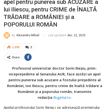
apel pentru punerea sub ACUZARE a
lui Iliescu, pentru CRIME de ÎNALTĂ
TRĂDARE a ROMÂNIEI și a
POPORULUI ROMÂN
Last updated
dec. 22, 2023
By
Alexandru Mihail
1.292
2
Share
Profesorul universitar doctor Sorin Ilieșiu, prim-
vicepreședinte al Senatului AUR, face astăzi un apel
pentru punerea sub acuzare a fostului președinte al
României, Ion Iliescu, pentru crime de înaltă trădare a
României și a poporului român, transmite
redacția
Bugetul.ro
.
Apelul profesorului Sorin Ilieșiu i se adresează premierului