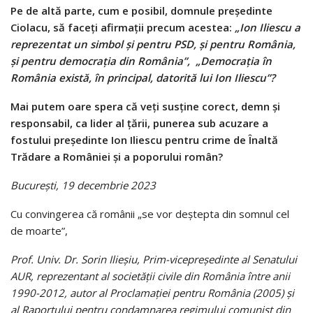
Pe de altă parte, cum e posibil, domnule președinte
Ciolacu, să faceți afirmații precum acestea:
„Ion Iliescu a
reprezentat un simbol și pentru PSD, și pentru România,
și pentru democrația din România”, „Democrația în
România există, în principal, datorită lui Ion Iliescu”?
Mai putem oare spera că veți susține corect, demn și
responsabil, ca lider al țării, punerea sub acuzare a
fostului președinte Ion Iliescu pentru crime de Înaltă
Trădare a României și a poporului român?
București, 19 decembrie 2023
Cu convingerea că românii „se vor deștepta din somnul cel
de moarte”,
Prof. Univ. Dr. Sorin Ilieșiu, Prim-vicepreședinte al Senatului
AUR, reprezentant al societății civile din România între anii
1990-2012, autor al Proclamației pentru România (2005) și
al Raportului pentru condamnarea regimului comunist din