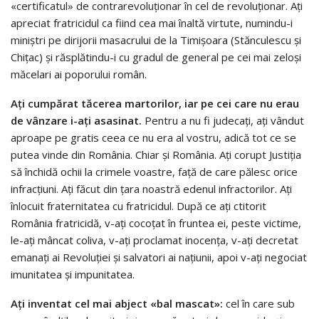
«certificatul» de contrarevoluționar în cel de revoluționar. Ați
apreciat fratricidul ca fiind cea mai înaltă virtute, numindu-i
miniștri pe dirijorii masacrului de la Timișoara (Stănculescu și
Chițac) și răsplătindu-i cu gradul de general pe cei mai zeloși
măcelari ai poporului român.
Ați cumpărat tăcerea martorilor, iar pe cei care nu erau
de vânzare i-ați asasinat.
Pentru a nu fi judecați, ați vândut
aproape pe gratis ceea ce nu era al vostru, adică tot ce se
putea vinde din România. Chiar și România. Ați corupt Justiția
să închidă ochii la crimele voastre, față de care pălesc orice
infracțiuni. Ați făcut din țara noastră edenul infractorilor. Ați
înlocuit fraternitatea cu fratricidul. După ce ați ctitorit
România fratricidă, v-ați cocoțat în fruntea ei, peste victime,
le-ați mâncat coliva, v-ați proclamat inocența, v-ați decretat
emanați ai Revoluției și salvatori ai națiunii, apoi v-ați negociat
imunitatea și impunitatea.
Ați inventat cel mai abject «bal mascat»:
cel în care sub