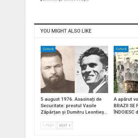
YOU MIGHT ALSO LIKE
Cultură
Cultură
5 august 1976. Asasinați de
A apărut vo
Securitate: preotul Vasile
BRAZII SE
Zăpârțan și Dumitru Leontieș…
ÎNDOIESC d
PREV
NEXT