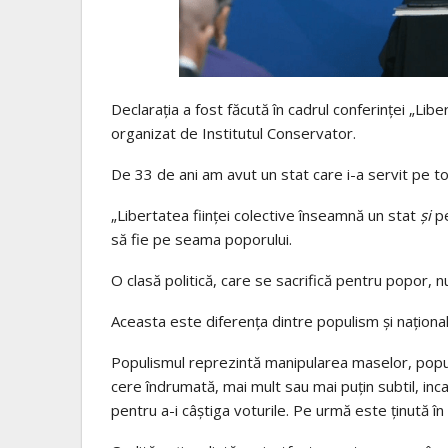
Declarația a fost făcută în cadrul conferinței „Libe
organizat de Institutul Conservator.
De 33 de ani am avut un stat care i-a servit pe toț
„Libertatea ființei colective înseamnă un stat
și
pe
să fie pe seama poporului.
O clasă politică, care se sacrifică pentru popor, nu
Aceasta este diferența dintre populism și naționa
Populismul reprezintă manipularea maselor, popul
cere îndrumată, mai mult sau mai puțin subtil, inc
pentru a-i câștiga voturile. Pe urmă este ținută î