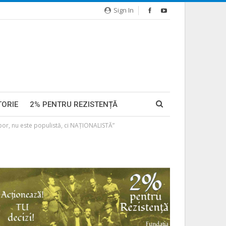
Sign In
TORIE
2% PENTRU REZISTENȚĂ
opor, nu este populistă, ci NAȚIONALISTĂ”