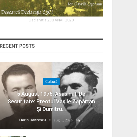
Declaratia 230 ANAF 2020
RECENT POSTS
Cultură
5 August 1976. Asasinați De
Securitate: Preotul Vasile Zăpârțan
Și Dumitru…
Florin Dobrescu
aug. 5, 2026
0