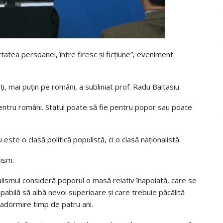
rtatea persoanei, între firesc și ficțiune”, eveniment
i, mai puțin pe români, a subliniat prof. Radu Baltasiu.
ntru români. Statul poate să fie pentru popor sau poate
 este o clasă politică populistă, ci o clasă naționalistă.
lism.
ismul consideră poporul o masă relativ înapoiată, care se
apabilă să aibă nevoi superioare și care trebuie păcălită
n adormire timp de patru ani.