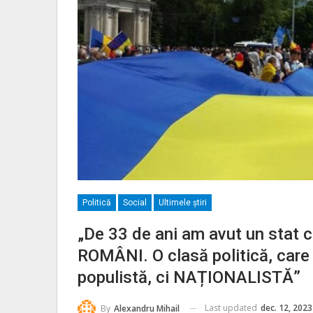
Politică
Social
Ultimele ştiri
„De 33 de ani am avut un stat ca
ROMÂNI. O clasă politică, care 
populistă, ci NAȚIONALISTĂ”
Last updated
dec. 12, 2023
By
Alexandru Mihail