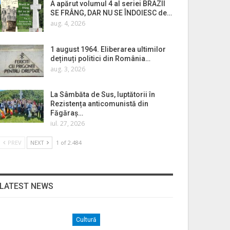
A apărut volumul 4 al seriei BRAZII
SE FRÂNG, DAR NU SE ÎNDOIESC de…
aug. 4, 2026
1 august 1964. Eliberarea ultimilor
deținuți politici din România…
aug. 3, 2026
La Sâmbăta de Sus, luptătorii în
Rezistența anticomunistă din
Făgăraș…
iul. 27, 2026
PREV
NEXT
1 of 2.484
LATEST NEWS
Cultură