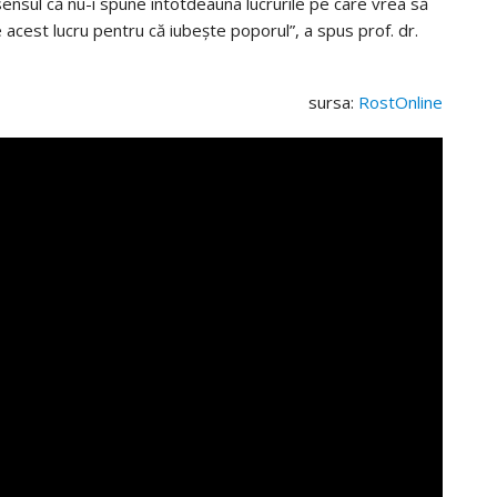
 sensul că nu-i spune întotdeauna lucrurile pe care vrea să
ce acest lucru pentru că iubește poporul”, a spus prof. dr.
sursa:
RostOnline