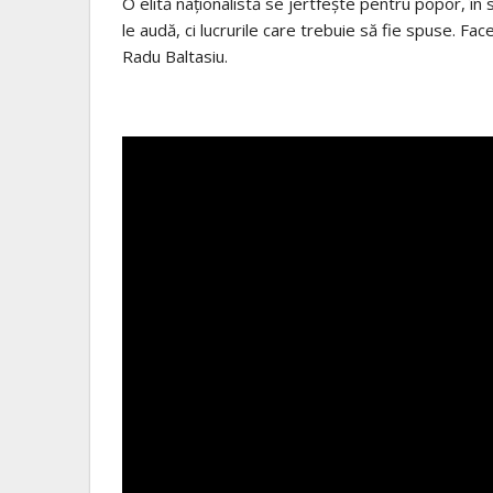
O elită naționalistă se jertfește pentru popor, în
le audă, ci lucrurile care trebuie să fie spuse. Fa
Radu Baltasiu.