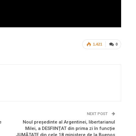
1.421
0
NEXT POST
e
Noul președinte al Argentinei, libertarianul
Milei, a DESFIINȚAT din prima zi în funcție
JUMĂTATE din cele 18 ministere de la Buenos