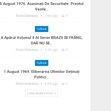
5 August 1976. Asasinați De Securitate: Preotul
Vasile…
Florin Dobrescu
2 zile ago
0
Cultură
A Apărut Volumul 4 Al Seriei BRAZII SE FRÂNG,
DAR NU SE…
Florin Dobrescu
3 zile ago
0
Cultură
1 August 1964. Eliberarea Ultimilor Deținuți
Politici…
Florin Dobrescu
4 zile ago
0
LOAD MORE POSTS