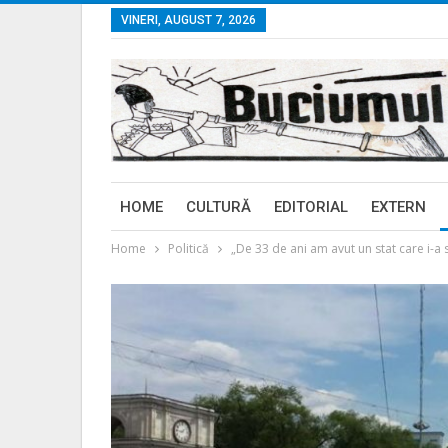
VINERI, AUGUST 7, 2026
HOME
CULTURĂ
EDITORIAL
EXTERN
Home
Politică
„De 33 de ani am avut un stat care i-a 