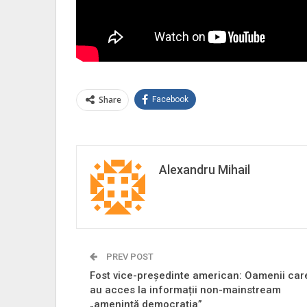
Share
Facebook
Alexandru Mihail
PREV POST
Fost vice-președinte american: Oamenii car
au acces la informații non-mainstream
„amenință democrația”