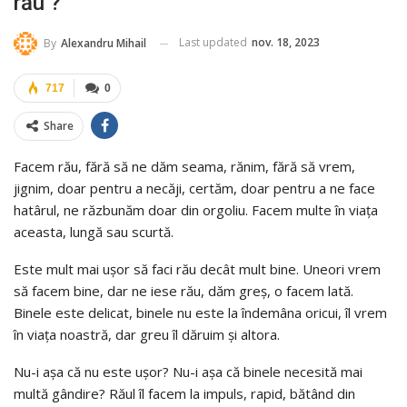
rău ?
Last updated
nov. 18, 2023
By
Alexandru Mihail
717
0
Share
Facem rău, fără să ne dăm seama, rănim, fără să vrem,
jignim, doar pentru a necăji, certăm, doar pentru a ne face
hatârul, ne răzbunăm doar din orgoliu. Facem multe în viața
aceasta, lungă sau scurtă.
Este mult mai ușor să faci rău decât mult bine. Uneori vrem
să facem bine, dar ne iese rău, dăm greș, o facem lată.
Binele este delicat, binele nu este la îndemâna oricui, îl vrem
în viața noastră, dar greu îl dăruim și altora.
Nu-i așa că nu este ușor? Nu-i așa că binele necesită mai
multă gândire? Răul îl facem la impuls, rapid, bătând din