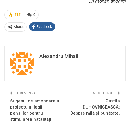
Un monah anonim
717
0
Share
Facebook
Alexandru Mihail
PREV POST
NEXT POST
Sugestii de amendare a
Pastila
proiectului legii
DUHOVNICEASCĂ:
pensiilor pentru
Despre milă și bunătate.
stimularea natalității