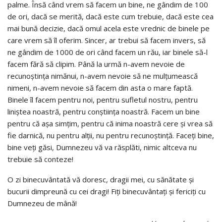
palme. Însă când vrem să facem un bine, ne gândim de 100
de ori, dacă se merită, dacă este cum trebuie, dacă este cea
mai bună decizie, dacă omul acela este vrednic de binele pe
care vrem să îl oferim. Sincer, ar trebui să facem invers, să
ne gândim de 1000 de ori când facem un rău, iar binele să-l
facem fără să clipim. Până la urmă n-avem nevoie de
recunoștința nimănui, n-avem nevoie să ne mulțumească
nimeni, n-avem nevoie să facem din asta o mare faptă.
Binele îl facem pentru noi, pentru sufletul nostru, pentru
liniștea noastră, pentru conștiința noastră. Facem un bine
pentru că așa simțim, pentru că inima noastră cere și vrea să
fie darnică, nu pentru alții, nu pentru recunoștință. Faceți bine,
bine veți găsi, Dumnezeu vă va răsplăti, nimic altceva nu
trebuie să conteze!
O zi binecuvântată vă doresc, dragii mei, cu sănătate și
bucurii dimpreună cu cei dragi! Fiți binecuvântați și fericiți cu
Dumnezeu de mână!