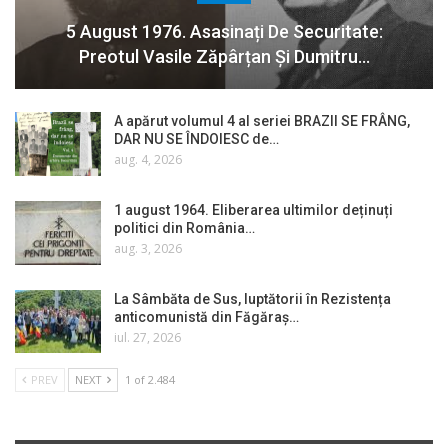
5 August 1976. Asasinați De Securitate:
Preotul Vasile Zăpârțan Și Dumitru…
A apărut volumul 4 al seriei BRAZII SE FRÂNG,
DAR NU SE ÎNDOIESC de…
aug. 4, 2026
1 august 1964. Eliberarea ultimilor deținuți
politici din România…
aug. 3, 2026
La Sâmbăta de Sus, luptătorii în Rezistența
anticomunistă din Făgăraș…
iul. 27, 2026
PREV
NEXT
1 of 2.484