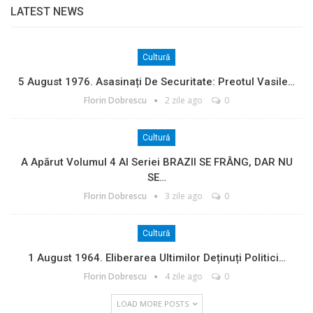
LATEST NEWS
Cultură
5 August 1976. Asasinați De Securitate: Preotul Vasile…
Florin Dobrescu
2 zile ago
0
Cultură
A Apărut Volumul 4 Al Seriei BRAZII SE FRÂNG, DAR NU
SE…
Florin Dobrescu
3 zile ago
0
Cultură
1 August 1964. Eliberarea Ultimilor Deținuți Politici…
Florin Dobrescu
4 zile ago
0
LOAD MORE POSTS