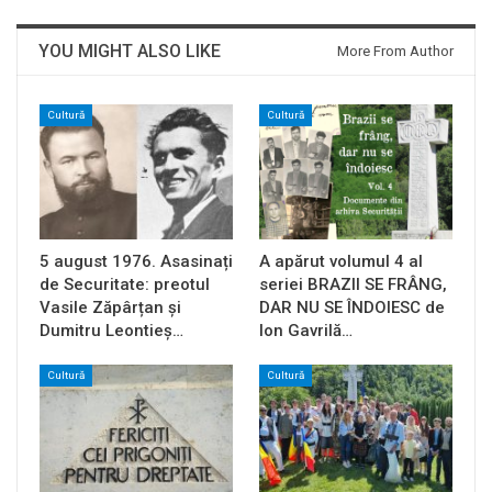
YOU MIGHT ALSO LIKE
More From Author
Cultură
Cultură
5 august 1976. Asasinați
A apărut volumul 4 al
de Securitate: preotul
seriei BRAZII SE FRÂNG,
Vasile Zăpârțan și
DAR NU SE ÎNDOIESC de
Dumitru Leontieș…
Ion Gavrilă…
Cultură
Cultură