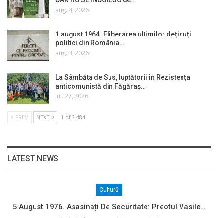
aug. 4, 2026
1 august 1964. Eliberarea ultimilor deținuți
politici din România…
aug. 3, 2026
La Sâmbăta de Sus, luptătorii în Rezistența
anticomunistă din Făgăraș…
iul. 27, 2026
PREV
NEXT
1 of 2.484
LATEST NEWS
Cultură
5 August 1976. Asasinați De Securitate: Preotul Vasile…