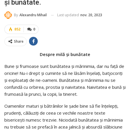
și bunătate.
Last updated
nov. 20, 2023
By
Alexandru Mihail
852
0
Share
Despre milă și bunătate
Bune şi frumoase sunt bunătatea şi mărinimia, dar nu faţă de
oricine! Nu-i drept şi cuminte să ne lăsăm înşelaţi, batjocoriţi
şi exploataţi de ne-oameni. Bunătatea şi mărinimia nu se
confundă cu orbirea, prostia şi naivitatea. Naivitatea e bună şi
frumoasă la prunci, la copii, la tineret.
Oamenilor maturi şi bătrânilor le șade bine să fie înţelepţi,
prudenţi, călăuziţi de ceea ce vechile noastre texte
bisericeşti numesc trezvie. Niciodată bunătatea şi mărinimia
nu trebuie să se prefacă în acea jalnică şi absurdă slăbiciune