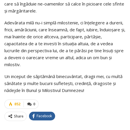
care să îngăduie ne-oamenilor să calce în picioare cele sfinte
şi mărgăritarele.
Adevărata milă nu-i simplă milostenie, ci înțelegere a durerii,
fricii, amărăciunii, care înseamnă, de fapt, iubire, înduioșare și,
mai înainte de orice altceva, participare, părtășie,
capacitatea de a te investi în situația altuia, de a vedea
lucrurile din perspectiva lui, de a te părăsi pe tine însuți spre
a deveni o oarecare vreme un altul, adica un om bun și
milostiv.
Un inceput de săptămână binecuvântat, dragii mei, cu multă
sănătate și multe bucurii sufletești, credință, dragoste și
nădejde în Bunul și Milostivul Dumnezeu!
852
0
Share
Facebook