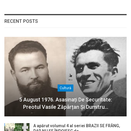
RECENT POSTS
Cultură
5 August 1976. Asasinați De Securitate:
Preotul Vasile Zăpârțan Și Dumitru…
A apărut volumul 4 al seriei BRAZII SE FRÂNG,
DAR NU SE ÎNDOIESC de…