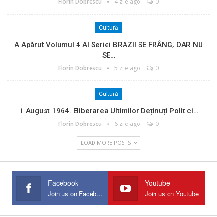
Florin Dobrescu
4 zile ago
0
Cultură
A Apărut Volumul 4 Al Seriei BRAZII SE FRÂNG, DAR NU
SE…
Florin Dobrescu
5 zile ago
0
Cultură
1 August 1964. Eliberarea Ultimilor Deținuți Politici…
Florin Dobrescu
6 zile ago
0
LOAD MORE POSTS
Facebook
Youtube
Join us on Facebook
Join us on Youtube