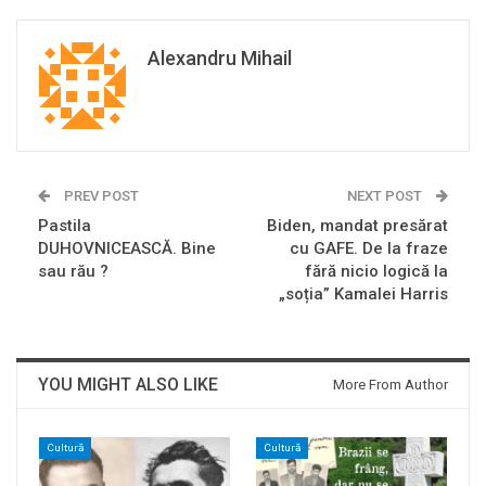
Alexandru Mihail
PREV POST
NEXT POST
Pastila
Biden, mandat presărat
DUHOVNICEASCĂ. Bine
cu GAFE. De la fraze
sau rău ?
fără nicio logică la
„soția” Kamalei Harris
YOU MIGHT ALSO LIKE
More From Author
Cultură
Cultură