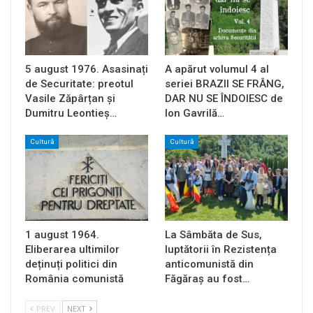
5 august 1976. Asasinați
A apărut volumul 4 al
de Securitate: preotul
seriei BRAZII SE FRÂNG,
Vasile Zăpârțan și
DAR NU SE ÎNDOIESC de
Dumitru Leontieș…
Ion Gavrilă…
Cultură
Cultură
1 august 1964.
La Sâmbăta de Sus,
Eliberarea ultimilor
luptătorii în Rezistența
deținuți politici din
anticomunistă din
România comunistă
Făgăraș au fost…
PREV
NEXT